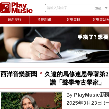
請輸入關鍵字
最新發行
音樂新聞
音樂專欄
音樂專題
西洋音樂新聞
久違的馬修連恩帶著第2
讚「聲學考古學家」
PlayMusic
By
2025年3月23日 (一