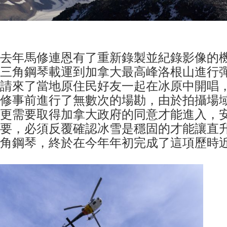
去年馬修連恩有了重新錄製並紀錄影像的
三角鋼琴載運到加拿大最高峰洛根山進行
請來了當地原住民好友一起在冰原中開唱
修事前進行了無數次的場勘，由於拍攝場
更需要取得加拿大政府的同意才能進入，
要，必須反覆確認冰雪是穩固的才能讓直
角鋼琴，終於在今年年初完成了這項歷時近