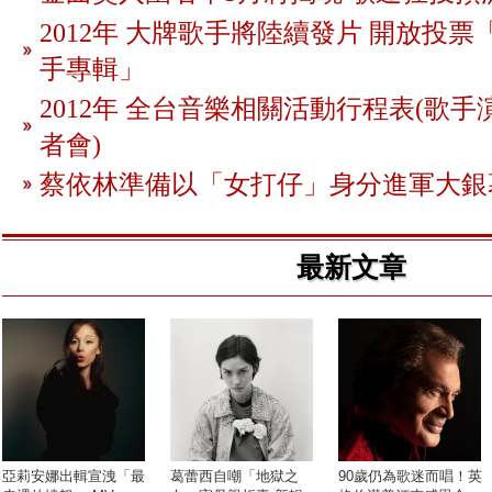
2012年 大牌歌手將陸續發片 開放投
手專輯」
2012年 全台音樂相關活動行程表(歌手
者會)
蔡依林準備以「女打仔」身分進軍大銀
最新文章
亞莉安娜出輯宣洩「最
葛蕾西自嘲「地獄之
90歲仍為歌迷而唱！英