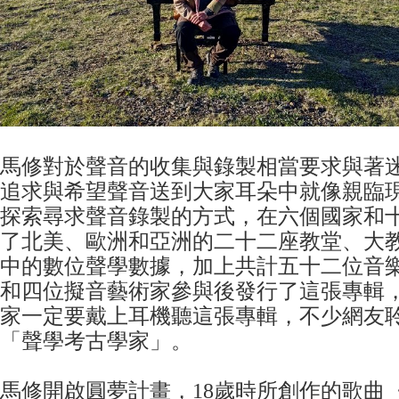
馬修對於聲音的收集與錄製相當要求與著迷
追求與希望聲音送到大家耳朵中就像親臨
探索尋求聲音錄製的方式，在六個國家和
了北美、歐洲和亞洲的二十二座教堂、大
中的數位聲學數據，加上共計五十二位音
和四位擬音藝術家參與後發行了這張專輯
家一定要戴上耳機聽這張專輯，不少網友
「聲學考古學家」。
馬修開啟圓夢計畫，18歲時所創作的歌曲〈K