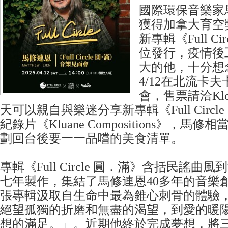
國際環保音樂家
獲得加拿大育空
新專輯《Full C
位發行，疫情後
大的他，十分想
4/12在北流卡
會，售票請洽Kl
天可以親自與樂迷分享新專輯《Full Circl
紀錄片《Kluane Compositions》，馬
劃回台後要一一品嚐的美食清單。
專輯《Full Circle 圓．滿》含括民謠曲
七年製作，集結了馬修連恩40多年的音樂
張專輯汲取自生命中最為錐心刺骨的體驗
絕望孤獨的折磨和無盡的渴望，到愛的暖
想的滿足。」。近期他終於完成夢想，將