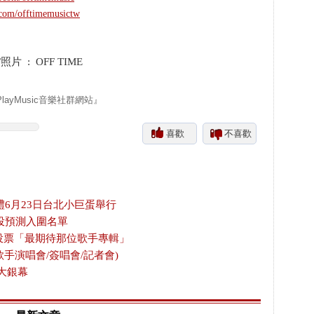
.com/offtimemusictw
 : OFF TIME
yMusic音樂社群網站』
喜歡
不喜歡
禮6月23日台北小巨蛋舉行
投預測入圍名單
放投票「最期待那位歌手專輯」
歌手演唱會/簽唱會/記者會)
大銀幕