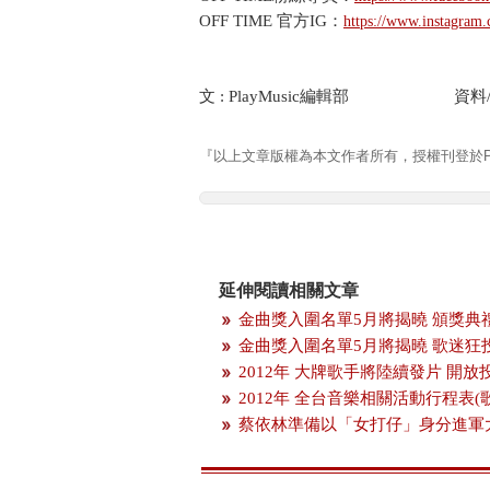
OFF TIME 官方IG：
https://www.instagram
文 : PlayMusic編輯部 資料/照片
『以上文章版權為本文作者所有，授權刊登於Pla
延伸閱讀相關文章
金曲獎入圍名單5月將揭曉 頒獎典
金曲獎入圍名單5月將揭曉 歌迷狂
2012年 大牌歌手將陸續發片 開
2012年 全台音樂相關活動行程表(
蔡依林準備以「女打仔」身分進軍