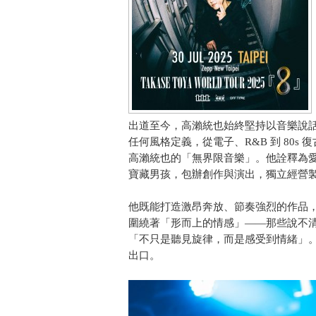
出道至今，高瀨統也始終堅持以音樂說
任何風格定義，從電子、R&B 到 80s
高瀨統也的「無界限音樂」。他詮釋為
寶藏男孩，包辦創作與演出，獨立經營
他既能打造激昂奔放、節奏強烈的作品
圍繞著「形而上的情感」——那些說不
「不只是聽見旋律，而是感受到情緒」
出口。