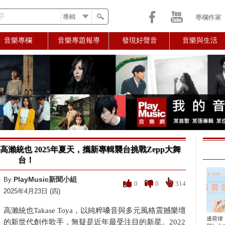
字
專欄作家
音樂專欄
音樂專題報導
發現好聲音
音樂與生活
高瀨統也 2025年夏天，攜新專輯襲台挑戰Zepp大舞
台！
PlayMusic新聞小組
By
0
0
314
2025年4月23日 (四)
高瀨統也Takase Toya，以純粹嗓音與多元風格震撼樂壇
邊荷律
的新世代創作歌手，無疑是近年最受注目的新星。2022