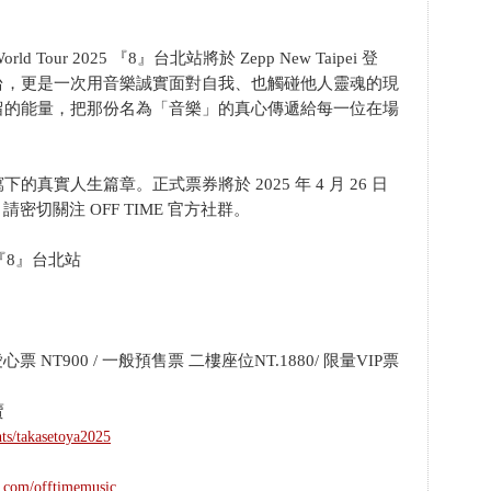
rld Tour 2025 『8』台北站將於 Zepp New Taipei 登
台，更是一次用音樂誠實面對自我、也觸碰他人靈魂的現
留的能量，把那份名為「音樂」的真心傳遞給每一位在場
實人生篇章。正式票券將於 2025 年 4 月 26 日
請密切關注 OFF TIME 官方社群。
25 『8』台北站
 NT900 / 一般預售票 二樓座位NT.1880/ 限量VIP票
賣
nts/takasetoya2025
k.com/offtimemusic