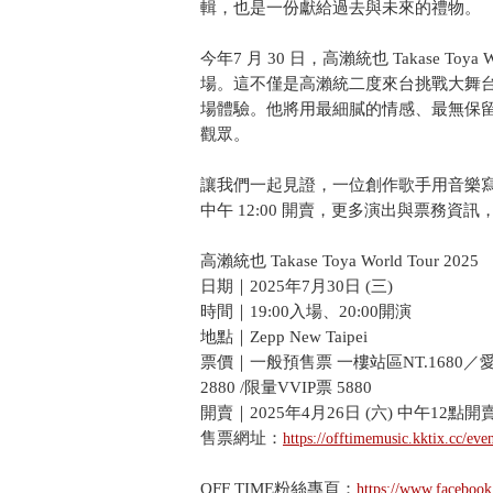
輯，也是一份獻給過去與未來的禮物。
今年7 月 30 日，高瀨統也 Takase Toya Wo
場。這不僅是高瀨統二度來台挑戰大舞
場體驗。他將用最細膩的情感、最無保
觀眾。
讓我們一起見證，一位創作歌手用音樂寫下的真
中午 12:00 開賣，更多演出與票務資訊，
高瀨統也 Takase Toya World Tour 20
日期｜2025年7月30日 (三)
時間｜19:00入場、20:00開演
地點｜Zepp New Taipei
票價｜一般預售票 一樓站區NT.1680／愛心票
2880 /限量VVIP票 5880
開賣｜2025年4月26日 (六) 中午12點開
售票網址：
https://offtimemusic.kktix.cc/eve
OFF TIME粉絲專頁：
https://www.faceboo