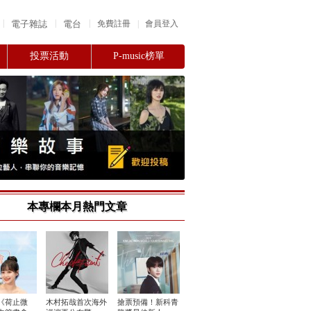
|
|
|
電子雜誌
電台
|
免費註冊
會員登入
投票活動
P-music榜單
本專欄本月熱門文章
《荷止微
木村拓哉首次海外
搶票預備！新科青