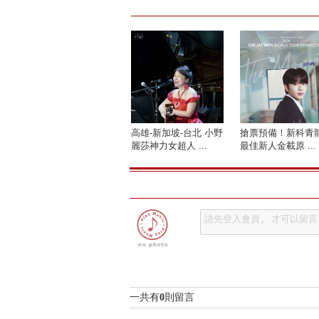
高雄-新加坡-台北 小野
搶票預備！新科青
麗莎神力女超人 ...
最佳新人金載原 ...
一共有
0
則留言