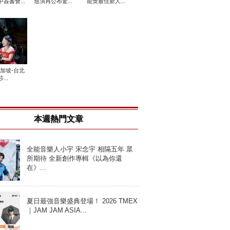
簽書會...
巡演再公布驚...
龍獎最佳新人...
新加坡-台北
...
本週熱門文章
全能音樂人小宇 宋念宇 相隔五年 眾
所期待 全新創作專輯《以為你還
在》...
夏日最強音樂盛典登場！ 2026 TMEX
｜JAM JAM ASIA...