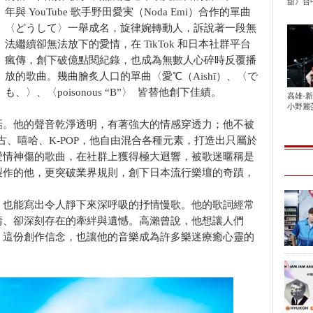
甜》台中
年與 YouTube 歌手野田愛実（Noda Emi）合作的單曲
〈どうして〉一舉成名，旋律婉轉動人，訴說著一段無
法繼續卻無法放下的愛情，在 TikTok 和日本社群平台
瘋傳，創下破億點閱紀錄，也成為無數人心碎時反覆播
放的歌曲。幾曲膾炙人口的單曲〈愛℃（Aishī）、〈で
も、〉、〈poisonous “B”〉 皆替他創下佳績。
高雄-
小野麗莎
話。他的聲音乾淨透明，有著強大的情感穿透力；他不被
 復古、嘻哈、K-POP，他自由混合各種元素，打造出只屬於
愛情神傷的歌曲，在社群上獲得極大迴響，被歌迷暱稱是
製作的他，更突破業界規則，創下日本流行樂壇的奇蹟，
，也能寫出令人靜下來深呼吸的抒情慢歌。他的歌詞經常
清、卻深刻存在的牽絆與遺憾。高瀨曾說，他想讓人們
。這份創作信念，也讓他的音樂成為許多樂迷療癒心靈的