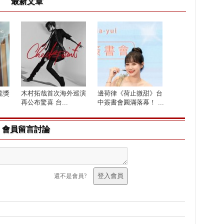
最新文章
龍獎
木村拓哉首次海外巡演
邊荷律《荷止微甜》台
再公布驚喜 台...
中簽書會圓滿落幕！ ...
會員留言討論
還不是會員?