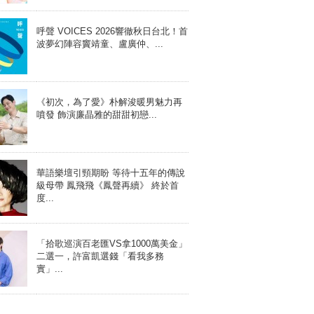
呼聲 VOICES 2026響徹秋日台北！首
波夢幻陣容竇靖童、盧廣仲、...
《初次，為了愛》朴解浚暖男魅力再
噴發 飾演廉晶雅的甜甜初戀...
華語樂壇引頸期盼 等待十五年的傳說
級母帶 鳳飛飛《鳳聲再續》 終於首
度...
「拾歌巡演百老匯VS拿1000萬美金」
二選一，許富凱選錢「看我多務
實」...