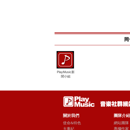
同
PlayMusic新
聞小組
關於我們
團隊介紹
使命&特色
網站團隊
大事紀
專欄作家