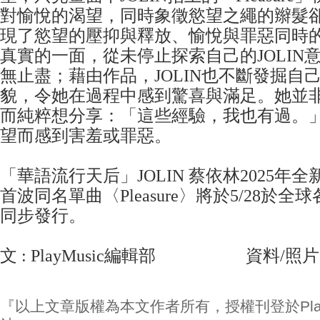
對愉悅的渴望，同時象徵慾望之繩的辮髮
現了慾望的壓抑與釋放、愉悅與罪惡同時
真實的一面，從未停止探索自己的JOLIN
無止盡；藉由作品，JOLIN也不斷發掘自
貌，令她在過程中感到驚喜與滿足。她並
而純粹想分享：「這些經驗，我也有過。
望而感到害羞或罪惡。
「華語流行天后」JOLIN 蔡依林2025年全新專
首波同名單曲〈Pleasure〉將於5/28於
同步發行。
文 : PlayMusic編輯部 資料/照
『以上文章版權為本文作者所有，授權刊登於Play