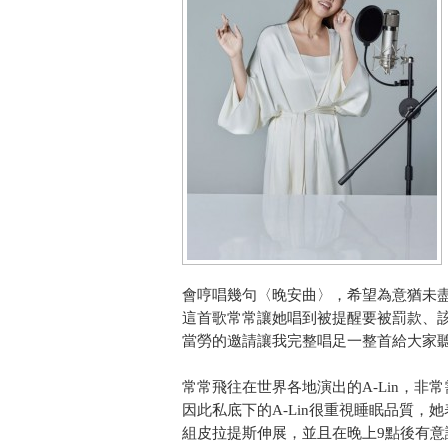
會哼唱幾句〈晚安曲〉，希望為意猶未
這首歌常常讓她唱到被提醒要被罰款、
當勞的邀請讓我完整唱足一整首給大家
常常飛往在世界各地演出的A-Lin，
因此私底下的A-Lin很重視睡眠品質
組皮拉提斯伸展，並且在晚上9點後有