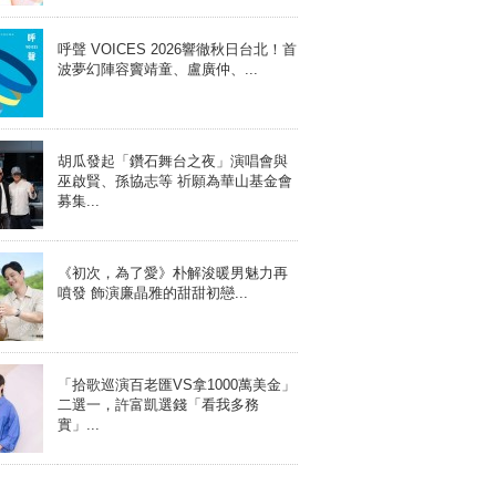
呼聲 VOICES 2026響徹秋日台北！首
波夢幻陣容竇靖童、盧廣仲、...
胡瓜發起「鑽石舞台之夜」演唱會與
巫啟賢、孫協志等 祈願為華山基金會
募集...
《初次，為了愛》朴解浚暖男魅力再
噴發 飾演廉晶雅的甜甜初戀...
「拾歌巡演百老匯VS拿1000萬美金」
二選一，許富凱選錢「看我多務
實」...