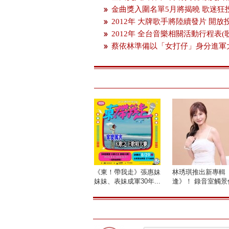
金曲獎入圍名單5月將揭曉 歌迷狂
2012年 大牌歌手將陸續發片 開
2012年 全台音樂相關活動行程表(
蔡依林準備以「女打仔」身分進軍
《東！帶我走》張惠妹
林琇琪推出新專輯
妹妹、表妹成軍30年...
逢》！ 錄音室觸景傷