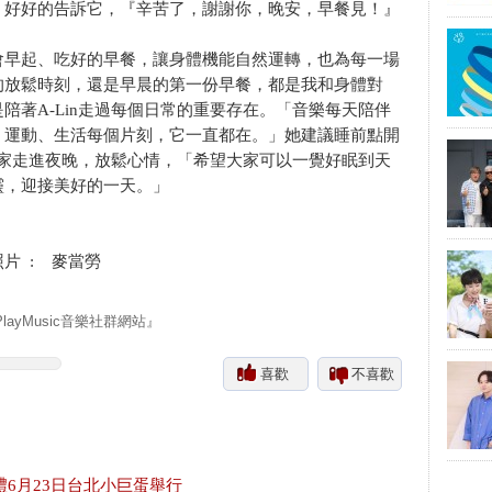
，好好的告訴它，『辛苦了，謝謝你，晚安，早餐見！』
會早起、吃好的早餐，讓身體機能自然運轉，也為每一場
的放鬆時刻，還是早晨的第一份早餐，都是我和身體對
陪著A-Lin走過每個日常的重要存在。「音樂每天陪伴
、運動、生活每個片刻，它一直都在。」她建議睡前點開
陪大家走進夜晚，放鬆心情，「希望大家可以一覺好眠到天
靈，迎接美好的一天。」
照片 : 麥當勞
yMusic音樂社群網站』
喜歡
不喜歡
禮6月23日台北小巨蛋舉行