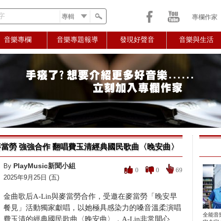
字
專欄作家
音樂專欄
音樂專題報導
發現好聲音
音樂與生活
 X麥當勞 強強合作 翻唱費玉清經典國民歌曲〈晚安曲〉
PlayMusic新聞小組
By
0
0
69
2025年9月25日 (五)
金曲歌后A-Lin與麥當勞合作，受邀在麥當勞「晚安早
餐見」活動獨家獻唱，以她極具感染力的嗓音溫柔演唱
全能音
費玉清的經典國民歌曲〈晚安曲〉，A-Lin非常開心