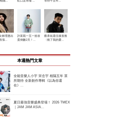
相隔...
虹口足球場 ...
等待十五年...
女林理惠出
許富凱一五一拾攻
蔡承祐退伍後首推
張...
蛋倒數2天！...
〈燒了我的愛...
本週熱門文章
全能音樂人小宇 宋念宇 相隔五年 眾
所期待 全新創作專輯《以為你還
在》...
夏日最強音樂盛典登場！ 2026 TMEX
｜JAM JAM ASIA...