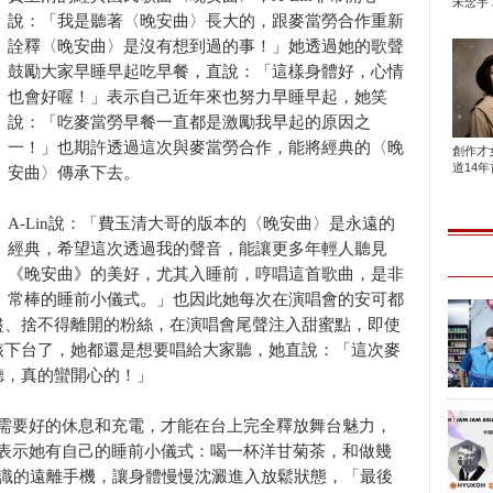
宋念宇 
說：「我是聽著〈晚安曲〉長大的，跟麥當勞合作重新
詮釋〈晚安曲〉是沒有想到過的事！」她透過她的歌聲
鼓勵大家早睡早起吃早餐，直說：「這樣身體好，心情
也會好喔！」表示自己近年來也努力早睡早起，她笑
說：「吃麥當勞早餐一直都是激勵我早起的原因之
一！」也期許透過這次與麥當勞合作，能將經典的〈晚
創作才
道14年首
安曲〉傳承下去。
A-Lin說：「費玉清大哥的版本的〈晚安曲〉是永遠的
經典，希望這次透過我的聲音，能讓更多年輕人聽見
《晚安曲》的美好，尤其入睡前，哼唱這首歌曲，是非
常棒的睡前小儀式。」也因此她每次在演唱會的安可都
盡、捨不得離開的粉絲，在演唱會尾聲注入甜蜜點，即使
該下台了，她都還是想要唱給大家聽，她直說：「這次麥
聽，真的蠻開心的！」
非常需要好的休息和充電，才能在台上完全釋放舞台魅力，
，她表示她有自己的睡前小儀式：喝一杯洋甘菊茶，和做幾
意識的遠離手機，讓身體慢慢沈澱進入放鬆狀態，「最後