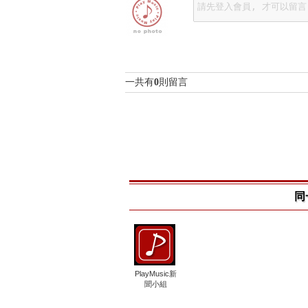
一共有
0
則留言
同
PlayMusic新
聞小組