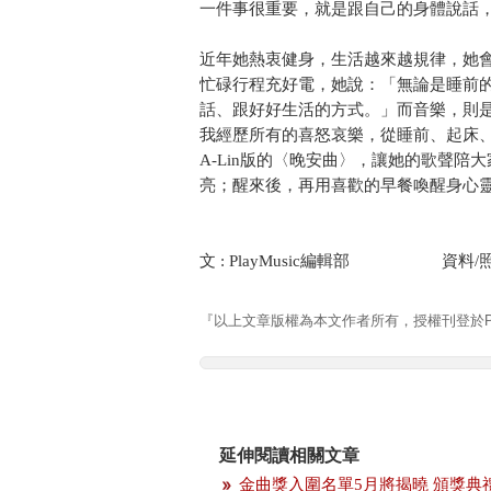
一件事很重要，就是跟自己的身體說話
近年她熱衷健身，生活越來越規律，她
忙碌行程充好電，她說：「無論是睡前
話、跟好好生活的方式。」而音樂，則是
我經歷所有的喜怒哀樂，從睡前、起床
A-Lin版的〈晚安曲〉，讓她的歌聲
亮；醒來後，再用喜歡的早餐喚醒身心
文 : PlayMusic編輯部 資料/
『以上文章版權為本文作者所有，授權刊登於Pla
延伸閱讀相關文章
金曲獎入圍名單5月將揭曉 頒獎典