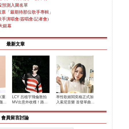
投預測入圍名單
放投票「最期待那位歌手專輯」
歌手演唱會/簽唱會/記者會)
大銀幕
最新文章
《重
LCY 呂植宇飛倫敦拍
率性歌姬閻奕格正式加
...
MV出意外收穫！路...
入索尼音樂 首發單曲...
會員留言討論