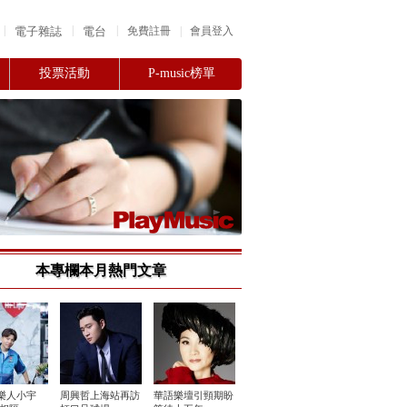
|
|
|
電子雜誌
電台
|
免費註冊
會員登入
投票活動
P-music榜單
本專欄本月熱門文章
樂人小宇
周興哲上海站再訪
華語樂壇引頸期盼