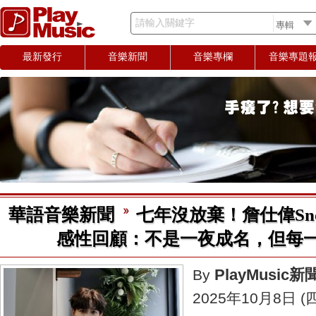
請輸入關鍵字
最新發行
音樂新聞
音樂專欄
音樂專題
華語音樂新聞
七年沒放棄！詹仕偉Sn
感性回顧：不是一夜成名，但每
PlayMusic
By
2025年10月8日 (四