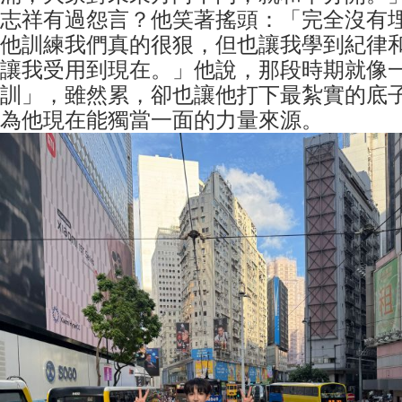
志祥有過怨言？他笑著搖頭：「完全沒有
他訓練我們真的很狠，但也讓我學到紀律
讓我受用到現在。」他說，那段時期就像
訓」，雖然累，卻也讓他打下最紮實的底
為他現在能獨當一面的力量來源。