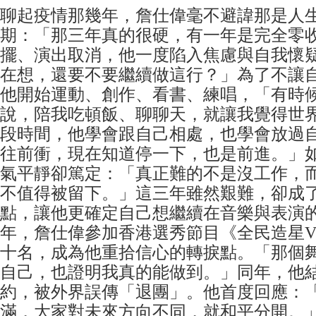
聊起疫情那幾年，詹仕偉毫不避諱那是人
期：「那三年真的很硬，有一年是完全零
擺、演出取消，他一度陷入焦慮與自我懷
在想，還要不要繼續做這行？」為了不讓
他開始運動、創作、看書、練唱，「有時
說，陪我吃頓飯、聊聊天，就讓我覺得世
段時間，他學會跟自己相處，也學會放過
往前衝，現在知道停一下，也是前進。」
氣平靜卻篤定：「真正難的不是沒工作，
不值得被留下。」這三年雖然艱難，卻成
點，讓他更確定自己想繼續在音樂與表演的路
年，詹仕偉參加香港選秀節目《全民造星
十名，成為他重拾信心的轉捩點。「那個
自己，也證明我真的能做到。」同年，他結束與
約，被外界誤傳「退團」。他首度回應：
滿，大家對未來方向不同，就和平分開。