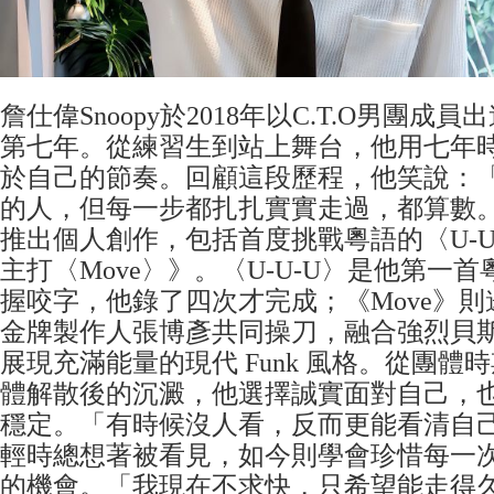
詹仕偉Snoopy於2018年以C.T.O男團
第七年。從練習生到站上舞台，他用七年
於自己的節奏。回顧這段歷程，他笑說：
的人，但每一步都扎扎實實走過，都算數。」
推出個人創作，包括首度挑戰粵語的〈U-U-U
主打〈Move〉》。〈U-U-U〉是他第一
握咬字，他錄了四次才完成；《Move》則邀請
金牌製作人張博彥共同操刀，融合強烈貝
展現充滿能量的現代 Funk 風格。從團體
體解散後的沉澱，他選擇誠實面對自己，
穩定。「有時候沒人看，反而更能看清自
輕時總想著被看見，如今則學會珍惜每一
的機會。「我現在不求快，只希望能走得