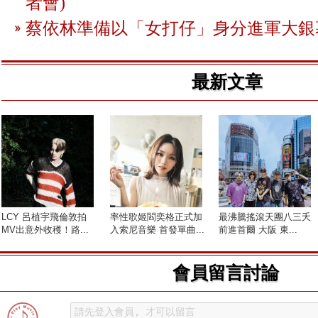
者會)
蔡依林準備以「女打仔」身分進軍大銀
最新文章
LCY 呂植宇飛倫敦拍
率性歌姬閻奕格正式加
最沸騰搖滾天團八三夭
MV出意外收穫！路...
入索尼音樂 首發單曲...
前進首爾 大阪 東...
會員留言討論