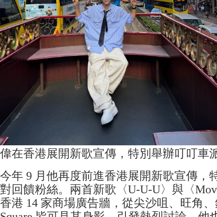
偉在香港展開新歌宣傳，特別舉辦叮叮車
今年 9 月他再度前進香港展開新歌宣傳，
對回饋粉絲。兩首新歌〈U-U-U〉與〈Mov
香港 14 家商場廣告牆，從尖沙咀、旺角、銅
Square 皆可見其身影，引發熱烈討論。