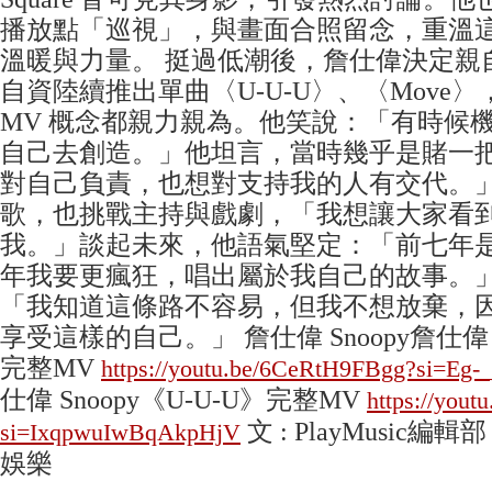
播放點「巡視」，與畫面合照留念，重溫
溫暖與力量。 挺過低潮後，詹仕偉決定親
自資陸續推出單曲〈U-U-U〉、〈Move
MV 概念都親力親為。他笑說：「有時候
自己去創造。」他坦言，當時幾乎是賭一
對自己負責，也想對支持我的人有交代。
歌，也挑戰主持與戲劇，「我想讓大家看
我。」談起未來，他語氣堅定：「前七年
年我要更瘋狂，唱出屬於我自己的故事。
「我知道這條路不容易，但我不想放棄，
享受這樣的自己。」 詹仕偉 Snoopy詹仕偉 S
完整MV
https://youtu.be/6CeRtH9FBgg?si=Eg
仕偉 Snoopy《U-U-U》完整MV
https://yout
文 : PlayMusic編輯
si=IxqpwuIwBqAkpHjV
娛樂