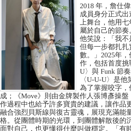
2018 年，詹仕偉 S
成員身分正式出
上舞台，他用七
屬於自己的節奏
他笑說：「我不
但每一步都扎扎
數。」2025年
作，包括首度挑戰
U〉與 Funk 節
〈U-U-U〉是
為了掌握咬字，
成；《Move》則由金牌製作人張博彥操盤，好
作過程中也給予許多寶貴的建議，讓作品
融合強烈貝斯線與復古靈魂，展現充滿能量的現
格。從團體時期的光環，到團體解散後的
面對自己，也更懂得什麼叫做穩定。「有