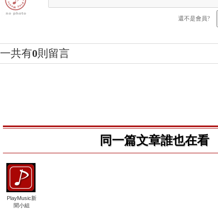
還不是會員?
一共有
0
則留言
同一篇文章誰也在看
PlayMusic新
聞小組