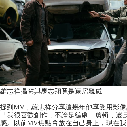
羅志祥揭露與馬志翔竟是遠房親戚
提到MV，羅志祥分享這幾年他享受用影
「我很喜歡創作，不論是編劇、剪輯，還
感。以前MV焦點會放在自己身上，現在