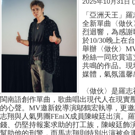
2025年10月31日 (
「亞洲天王」羅志
全新單曲〈做伙
烈迴響，為感謝
於10/30晚上
舉辦〈做伙〉M
粉絲一同欣賞這
共鳴的作品。現
媒體，氣氛溫馨
〈做伙〉是羅志
閩南語創作單曲，歌曲唱出現代人在現實
的心聲。MV邀新銳導演鄔鶴宏執導，更
志翔與人氣男團FEniX成員陳峻廷出演。
錢、仍堅持報案求助的打工族，陳峻廷飾
幫助他的刑警，而馬志翔則特別出演被命