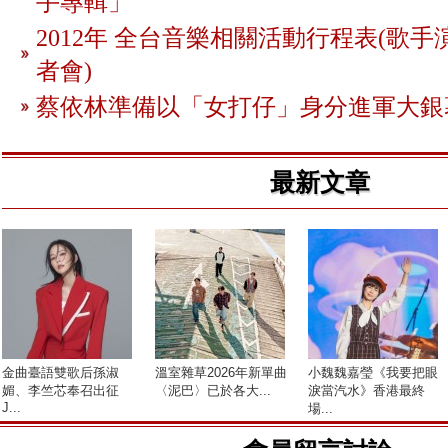
手專輯」
2012年 全台音樂相關活動行程表(歌手
者會)
蔡依林準備以「女打仔」身分進軍大銀
最新文章
金曲臺語雙歌后孫淑
溫室雜草2026年新單曲
小魏魏嘉瑩《我要把眼
媚、李竺芯奉召出征
〈泥巴〉已於各大...
淚當汽水》香港最終
J...
場...