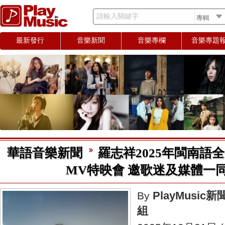
請輸入關鍵字
最新發行
音樂新聞
音樂專欄
音樂專題
華語音樂新聞
羅志祥2025年閩南語
MV特映會 邀歌迷及媒體一
PlayMusic新
By
組