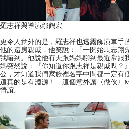
羅志祥與導演鄔鶴宏
更令人意外的是，羅志祥也透露飾演車手
他的遠房親戚，他笑說：「一開始馬志翔
我嚇到。他說他有天跟媽媽聊到最近常跟
媽突然說：『你知道你跟志祥是親戚嗎？
公，才知道我們家族裡名字中間都一定有
這真的是有淵源！」這個意外讓〈做伙〉
情誼。