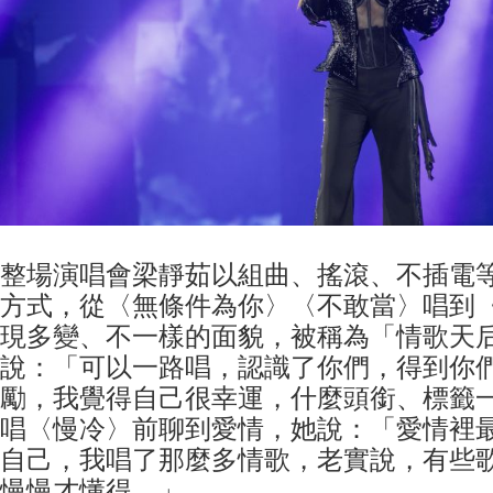
整場演唱會梁靜茹以組曲、搖滾、不插電
方式，從〈無條件為你〉〈不敢當〉唱到
現多變、不一樣的面貌，被稱為「情歌天后
說：「可以一路唱，認識了你們，得到你
勵，我覺得自己很幸運，什麼頭銜、標籤
唱〈慢冷〉前聊到愛情，她說：「愛情裡
自己，我唱了那麼多情歌，老實說，有些
慢慢才懂得。」