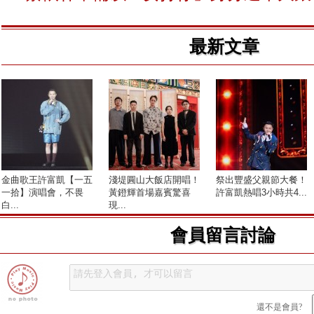
最新文章
金曲歌王許富凱【一五
淺堤圓山大飯店開唱！
祭出豐盛父親節大餐！
一拾】演唱會，不畏
黃鐙輝首場嘉賓驚喜
許富凱熱唱3小時共4...
白...
現...
會員留言討論
還不是會員?