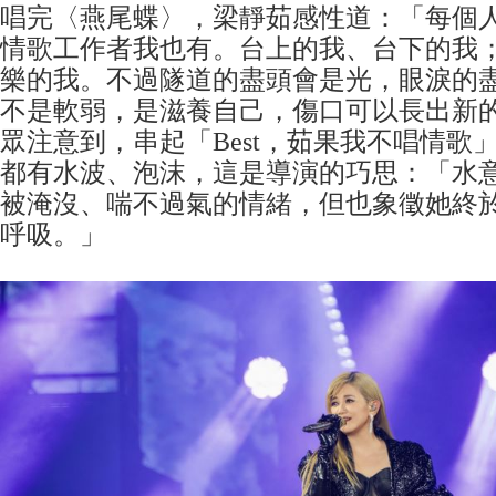
唱完〈燕尾蝶〉，梁靜茹感性道：「每個
情歌工作者我也有。台上的我、台下的我
樂的我。不過隧道的盡頭會是光，眼淚的
不是軟弱，是滋養自己，傷口可以長出新
眾注意到，串起「Best，茹果我不唱情歌
都有水波、泡沫，這是導演的巧思：「水意喻
被淹沒、喘不過氣的情緒，但也象徵她終
呼吸。」