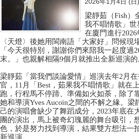
2026年1月4日 (日
梁靜茹（Fish）
我不唱情歌」世
在廈門進行202
〈天燈〉後她用閩南語「大家好」問候現場
「今天很特別，謝謝你們來陪我一起度過20
末。」也親解相隔9個月就推出全新巡演的
梁靜茹「當我們談論愛情」巡演去年2月在
官，11月「Best，茹果我不唱情歌」就
跑，行程馬不停蹄、準備如火如荼，除了
她和導演Yves Aucoin之間的不解之緣
己的演唱會缺少了舞蹈成分，2023年底在
團的演出，馬上被奇幻瑰麗的舞台吸引，
色，於是努力找到導演，結果雙方想法一
新巡演。