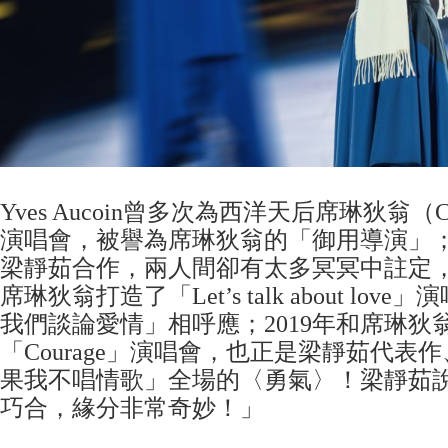
Yves Aucoin曾多次為西洋天后席琳狄翁（Cel
演唱會，被譽為席琳狄翁的「御用導演」
梁靜茹合作，兩人間卻有太多冥冥中註定，例
席琳狄翁打造了「Let’s talk about lo
我們談論愛情」相呼應；2019年和席琳狄
「Courage」演唱會，也正是梁靜茹代表作
果我不唱情歌」全場的〈勇氣〉！梁靜茹
巧合，緣分非常奇妙！」