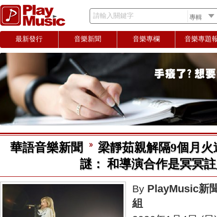
請輸入關鍵字
最新發行
音樂新聞
音樂專欄
音樂專題
華語音樂新聞
梁靜茹親解隔9個月火
謎： 和導演合作是冥冥註
PlayMusic新
By
組