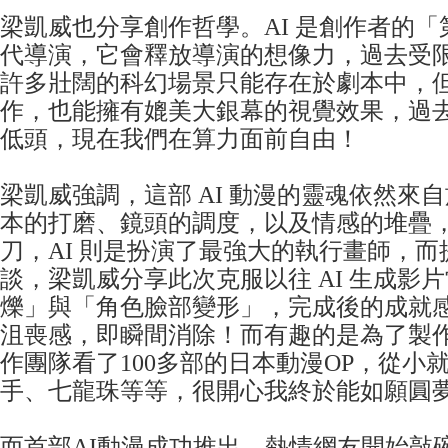
梁凱威也分享創作哲學。AI 是創作者的
代導演，它會釋放導演的想像力，過去受
許多壯闊的科幻場景只能存在於劇本中，但 
作，也能擁有媲美大銀幕的視覺效果，過
低頭，現在我們在算力面前自由！
梁凱威強調，這部 AI 動漫的靈魂依然來
本的打磨、鏡頭的調度，以及情感的堆疊
刀，AI 則是扮演了最強大的執行畫師，而
談，梁凱威分享此次克服以往 AI 生成影
爍」與「角色臉部變形」，完成後的成就
沮喪感，即瞬間消除！而有趣的是為了製作
作團隊看了100多部的日本動漫OP，從小
手、七龍珠等等，很開心我終於能如願圓
而首部AI動漫成功推出，熱情網友開始敲