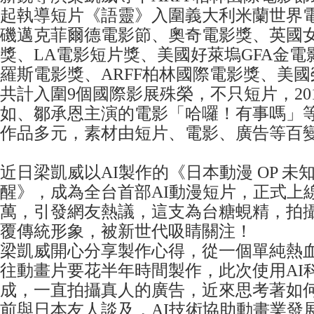
起執導短片《語靈》入圍義大利米蘭世界
磯邁克菲爾德電影節、奧奇電影獎、英國
獎、LA電影短片獎、美國好萊塢GFA金
羅斯電影獎、ARFF柏林國際電影獎、美
共計入圍9個國際影展殊榮，不只短片，20
如、鄒承恩主演的電影「哈囉！有事嗎」
作品多元，素材由短片、電影、廣告等百
近日梁凱威以AI製作的《日本動漫 OP 未知
醒》，成為全台首部AI動漫短片，正式上線
萬，引發網友熱議，這支為台糖蜆精，拍
覆傳統形象，被新世代吸睛關注！
梁凱威開心分享製作心得，從一個單純熱
往動畫片要花半年時間製作，此次使用AI
成，一直拍攝真人的廣告，近來思考著如何
前與日本友人談及，AI技術協助動畫業發