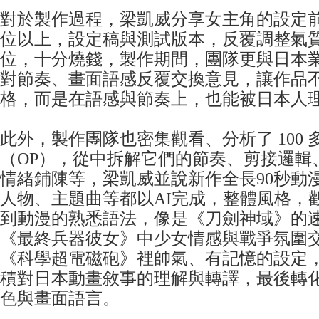
對於製作過程，梁凱威分享女主角的設定前後
位以上，設定稿與測試版本，反覆調整氣
位，十分燒錢，製作期間，團隊更與日本
對節奏、畫面語感反覆交換意見，讓作品
格，而是在語感與節奏上，也能被日本人
此外，製作團隊也密集觀看、分析了 100
（OP），從中拆解它們的節奏、剪接邏輯
情緒鋪陳等，梁凱威並說新作全長90秒動
人物、主題曲等都以AI完成，整體風格，
到動漫的熟悉語法，像是《刀劍神域》的
《最終兵器彼女》中少女情感與戰爭氛圍
《科學超電磁砲》裡帥氣、有記憶的設定
積對日本動畫敘事的理解與轉譯，最後轉
色與畫面語言。