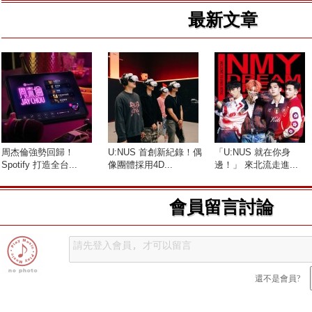
最新文章
周杰倫強勢回歸！
U:NUS 首創新紀錄！偶
「U:NUS 就在你身
Spotify 打造全台...
像團體採用4D...
邊！」 來北流走進...
會員留言討論
還不是會員?