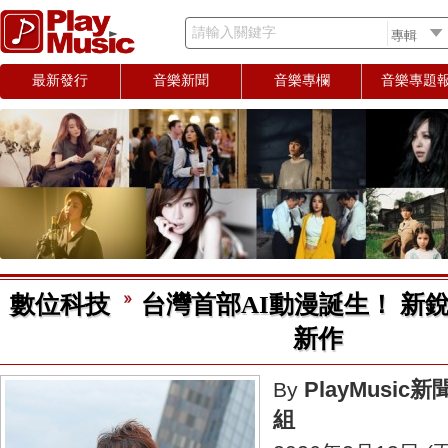
請輸入關鍵字
最新發行
音樂新聞
音樂專欄
音樂專題
數位科技
台灣首部AI動漫誕生！ 新
新作
PlayMusic新
By
組