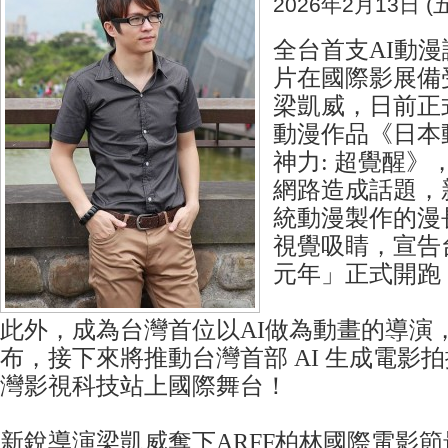
2026年2月13日 (五
全台首支AI動
片在國際影展備
梁凱威，日前正
動漫作品《日本動
神力: 超覺醒》
網路造成話題，
統動漫製作的漫
視覺吸睛，宣告台
元年」正式開跑
此外，成為台灣首位以AI做為動畫的導演
布，接下來將推動台灣首部 AI 生成電影
灣影視科技站上國際舞台！
新銳導演梁凱威奪下ARFF柏林國際電影節最