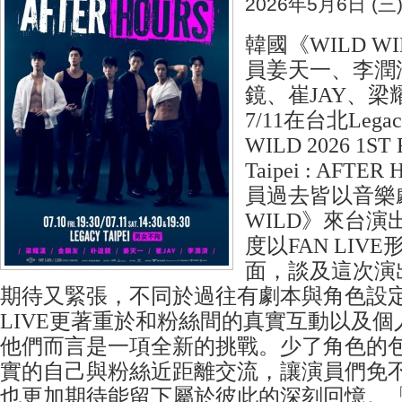
2026年5月6日 (三
韓國《WILD W
員姜天一、李潤
鏡、崔JAY、梁耀
7/11在台北Leg
WILD 2026 1ST 
Taipei : AFT
員過去皆以音樂劇
WILD》來台
度以FAN LIV
面，談及這次演
期待又緊張，不同於過往有劇本與角色設定
LIVE更著重於和粉絲間的真實互動以及
他們而言是一項全新的挑戰。少了角色的
實的自己與粉絲近距離交流，讓演員們免
也更加期待能留下屬於彼此的深刻回憶。「WI