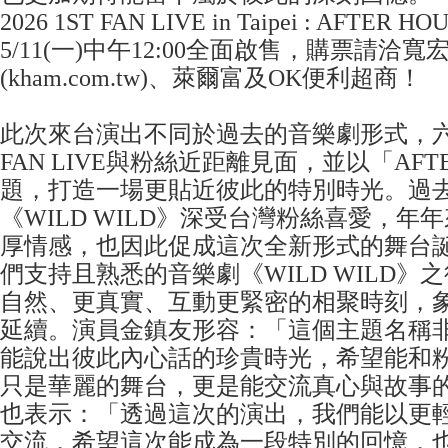
2026 1ST FAN LIVE in Taipei : AFTE
5/11(一)中午12:00全面啟售，購票請洽
(kham.com.tw)、萊爾富及OK便利超商！
此次來台演出不同於過去的音樂劇形式，
FAN LIVE與粉絲近距離見面，並以「AFTE
題，打造一場更貼近彼此的特別時光。過
《WILD WILD》深受台灣粉絲喜愛，年
厚情感，也因此促成這次全新形式的舞台
們支持且熟悉的音樂劇《WILD WILD》
自然、更真實、互動更緊密的相聚時刻，
延續。演員金鎮友形容：「這個主題名稱
能說出彼此內心話的珍貴時光，希望能和
只是華麗的舞台，更是能交流真心與故事
也表示：「透過這次的演出，我們能以更
交流，希望這次能成為一段特別的回憶，