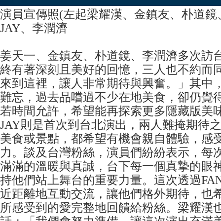
演員宣傳照(左起梁耀漢、金鎮友、朴道鏡
JAY、李潤濟
姜天一、金鎮友、朴道鏡、李潤濟多次訪
終有著深刻且美好的回憶，三人也不約而
來到這裡，讓人非常期待與興奮。」其中
難忘，過去品嚐過不少在地美食，卻仍覺
若時間允許，希望能再探索更多隱藏版美
JAY則是首次到台北演出，兩人難掩期待
美食或景點，都希望有機會親自體驗，感
力。談及台灣粉絲，演員們紛紛表示，每
滿滿的溫暖與真誠，台下每一個真摯的眼
持他們站上舞台的重要力量。這次透過FAN 
近距離地互動交流，讓他們格外期待，也
所感受到的愛完整地回饋給粉絲。梁耀漢