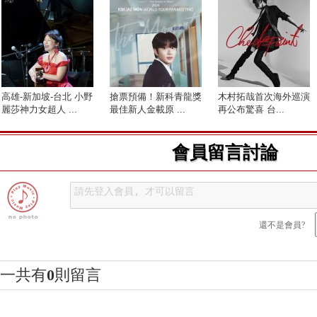
高雄-新加坡-台北 小野
搶票預備！新科青龍獎
木村拓哉首次海外巡演
麗莎神力女超人 ...
最佳新人金載原 ...
再公布驚喜 台...
會員留言討論
還不是會員?
一共有
0
則留言