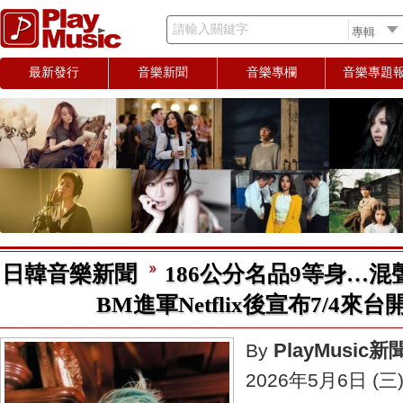
請輸入關鍵字
最新發行
音樂新聞
音樂專欄
音樂專題
日韓音樂新聞
186公分名品9等身…混
BM進軍Netflix後宣布7/4來
PlayMusic
By
2026年5月6日 (三