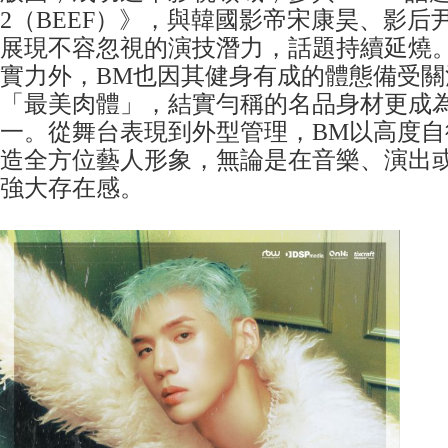
2（BEEF）》，與韓國影帝宋康昊、影后
展現不容忽視的演技潛力，話題持續延燒
實力外，BM也因其健身有成的體態備受關
「最美肉體」，結實勻稱的名品身材更成
一。從舞台表現到外型管理，BM以高度自
造全方位藝人形象，無論是在音樂、演出
強大存在感。