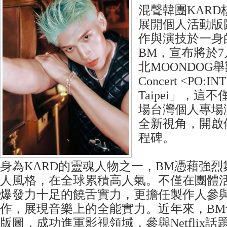
混聲韓團KARD
展開個人活動版
作與演技於一身
BM，宣布將於7
北MOONDOG舉辦
Concert <PO:IN
Taipei」，這
場台灣個人專場
全新視角，開啟
程碑。
身為KARD的靈魂人物之一，BM憑藉強
人風格，在全球累積高人氣。不僅在團體
爆發力十足的饒舌實力，更擔任製作人參
作，展現音樂上的全能實力。近年來，BM
版圖，成功進軍影視領域，參與Netflix