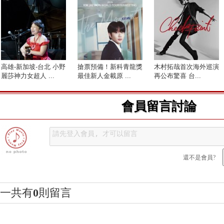
高雄-新加坡-台北 小野
搶票預備！新科青龍獎
木村拓哉首次海外巡演
麗莎神力女超人 ...
最佳新人金載原 ...
再公布驚喜 台...
會員留言討論
還不是會員?
一共有
0
則留言