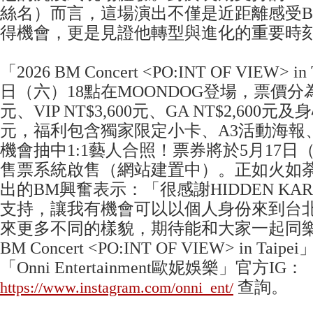
絲名）而言，這場演出不僅是近距離感受B
得機會，更是見證他轉型與進化的重要時
「2026 BM Concert <PO:INT OF VIEW> i
日（六）18點在MOONDOG登場，票價分為VVI
元、VIP NT$3,600元、GA NT$2,600元及身
元，福利包含獨家限定小卡、A3活動海報、H
機會抽中1:1藝人合照！票券將於5月17日（
售票系統啟售（網站建置中）。正如火如
出的BM興奮表示：「很感謝HIDDEN K
支持，讓我有機會可以以個人身份來到台
來更多不同的樣貌，期待能和大家一起同樂！
BM Concert <PO:INT OF VIEW> in T
「Onni Entertainment歐妮娛樂」官方IG：
查詢。
https://www.instagram.com/onni_ent/