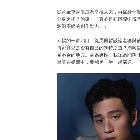
從黃金單身漢成為幸福人夫，再搖身一
分身乏術？他說：「真的是在縫隙中找
源源不絕的創作動力。」
幸福的一家四口，從周興哲談論老婆與
持家育兒是否有自己的獨特之道？周興
見不合的地方。身為男性，我認為能夠
畢竟在婚姻中，要和另一半一起溝通、