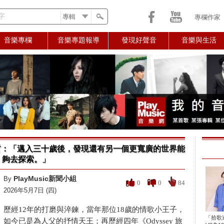
字
專欄作家
音樂專欄
音樂專題報導
發現好聲音
音樂與生活
：「邁入三十歲後，發現還有另一個更寬廣的世界能
夠去探索。」
PlayMusic新聞小組
By
0
0
84
2026年5月7日 (四)
歷經12年的打磨與淬鍊，當年那位18歲的情歌小王子，
「拾歌
如今已是為人父的抒情天王；再歷經四年《Odyssey 旅