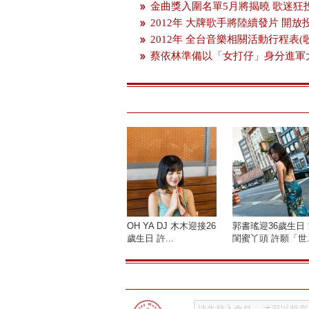
金曲獎入圍名單5月將揭曉 歌迷狂
2012年 大牌歌手將陸續發片 開
2012年 全台音樂相關活動行程表(
蔡依林準備以「女打仔」身分進軍
OH YA DJ 木木迎接26
郭書瑤迎36歲生日
歲生日 許...
閨蜜丫頭 許願「世..