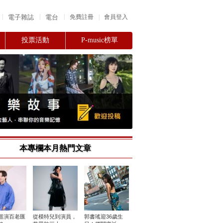
|
|
|
電子雜誌
電台
|
免費註冊
會員登入
投票活動
P-music榜單
本專欄本月熱門文章
巡演百老匯
​從模特兒到演員，
郭書瑤迎36歲生