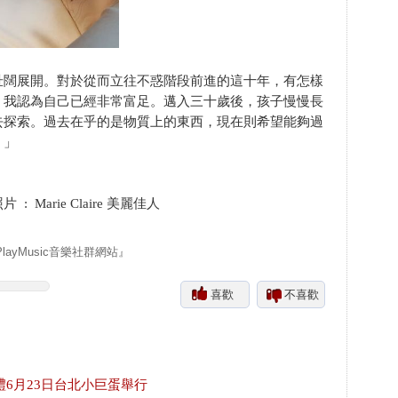
壯闊展開。對於從而立往不惑階段前進的這十年，有怎樣
，我認為自己已經非常富足。邁入三十歲後，孩子慢慢長
去探索。過去在乎的是物質上的東西，現在則希望能夠過
。」
Marie Claire 美麗佳人
yMusic音樂社群網站』
喜歡
不喜歡
禮6月23日台北小巨蛋舉行