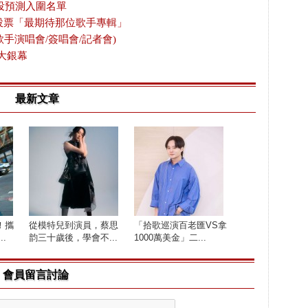
投預測入圍名單
放投票「最期待那位歌手專輯」
歌手演唱會/簽唱會/記者會)
大銀幕
最新文章
！攜
​從模特兒到演員，蔡思
「拾歌巡演百老匯VS拿
.
韵三十歲後，學會不...
1000萬美金」二...
會員留言討論