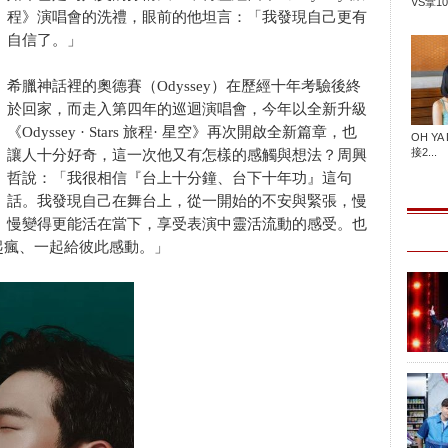
VS拿100
程》演唱會的洗禮，眼前的他坦言：「我發現自己更有
自信了。」
希臘神話裡的奧德賽（Odyssey）在歷經十年考驗後終
於回家，而走入第四年的巡迴演唱會，今年以全新升級
《Odyssey · Stars 旅程· 星空》再次開啟全新篇章，也
OH YA
接2...
讓人十分好奇，這一次他又有怎樣的感觸與想法？周興
哲說：「我很相信『台上十分鐘、台下十年功』這句
話。我發現自己在舞台上，從一開始的不安與緊張，慢
慢變得更能活在當下，享受表演中靈活流動的感受。也
起瘋、一起給彼此感動。」