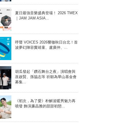
夏日最強音樂盛典登場！ 2026 TMEX
｜JAM JAM ASIA...
呼聲 VOICES 2026響徹秋日台北！首
波夢幻陣容竇靖童、盧廣仲、...
胡瓜發起「鑽石舞台之夜」演唱會與
巫啟賢、孫協志等 祈願為華山基金會
募集...
《初次，為了愛》朴解浚暖男魅力再
噴發 飾演廉晶雅的甜甜初戀...