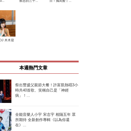
...
蔡思韵三十...
日！攜閨蜜丫...
 DJ 木木迎
本週熱門文章
祭出豐盛父親節大餐！許富凱熱唱3小
時共40首歌、笑稱自己是「神經
病」！...
全能音樂人小宇 宋念宇 相隔五年 眾
所期待 全新創作專輯《以為你還
在》...