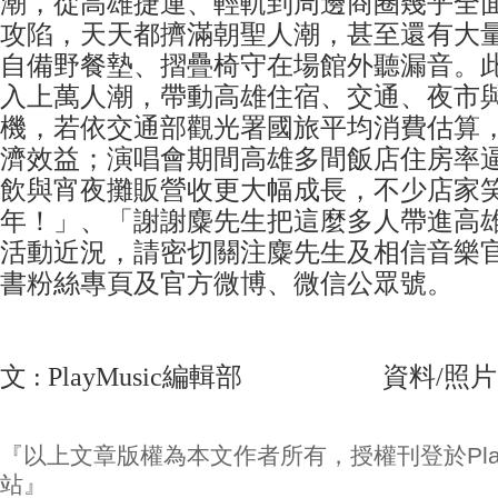
潮，從高雄捷運、輕軌到周邊商圈幾乎全
攻陷，天天都擠滿朝聖人潮，甚至還有大
自備野餐墊、摺疊椅守在場館外聽漏音。
入上萬人潮，帶動高雄住宿、交通、夜市
機，若依交通部觀光署國旅平均消費估算
濟效益；演唱會期間高雄多間飯店住房率
飲與宵夜攤販營收更大幅成長，不少店家
年！」、「謝謝麋先生把這麼多人帶進高
活動近況，請密切關注麋先生及相信音樂官方In
書粉絲專頁及官方微博、微信公眾號。
文 : PlayMusic編輯部 資料/照片
『以上文章版權為本文作者所有，授權刊登於Play
站』