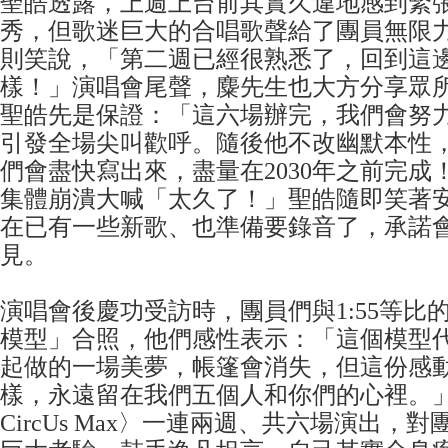
聖皓透露，上週上台前其實久違地感到緊
秀，但歌迷巨大的合唱歌聲給了團員無限
則笑說，「第二週已經很熟悉了，回到這
樣！」演唱會尾聲，麋先生也大方分享眾
聖皓先是保證：「這六場辦完，我們會努
引發全場尖叫歡呼。隨後他不改幽默本性
們會盡快寫出來，盡量在2030年之前完成
集體崩潰大喊「太久了！」聖皓隨即笑著
在已有一些新歌、也準備要錄音了，承諾
見。
演唱會後慶功受訪時，團員們與1:55等比
模型」合照，他們感性表示：「這個模型
起做的一場美夢，帳篷會消失，但這份感
樣，永遠留在我們五個人和你們的心裡。
CircUs Max〉一連兩週、共六場演出，