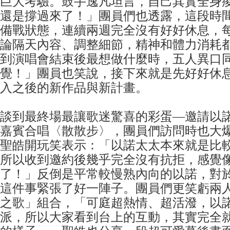
巨大考驗。鼓手逸凡坦言，自己其實全身
還是撐過來了！」團員們也透露，這段時
備戰狀態，連續兩週完全沒有好好休息，
論隔天內容、調整細節，精神和體力消耗
到演唱會結束後最想做什麼時，五人異口
覺！」團員也笑說，接下來就是先好好休
入之後的新作品與新計畫。
談到最終場最讓歌迷驚喜的彩蛋—邀請以
嘉賓合唱〈散散步〉，團員們訪問時也大
聖皓開玩笑表示：「以諾太太本來就是比
所以收到邀約後幾乎完全沒有抗拒，感覺
了！」反倒是平常較慢熟內向的以諾，對
這件事緊張了好一陣子。團員們更笑虧兩
之歌」組合，「可庭超熱情、超活潑，以
派，所以大家看到台上的互動，其實完全