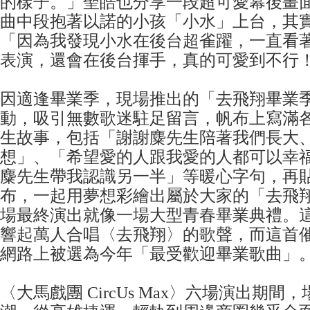
的樣子。」聖皓也分享一段超可愛幕後畫
曲中段抱著以諾的小孩「小水」上台，其
「因為我發現小水在後台超雀躍，一直看
表演，還會在後台揮手，真的可愛到不行
因適逢畢業季，現場推出的「去飛翔畢業季2
動，吸引無數歌迷駐足留言，帆布上寫滿
生故事，包括「謝謝麋先生陪著我們長大
想」、「希望愛的人跟我愛的人都可以幸
麋先生帶我認識另一半」等暖心字句，再
布，一起用夢想彩繪出屬於大家的「去飛
場最終演出就像一場大型青春畢業典禮。
響起萬人合唱〈去飛翔〉的歌聲，而這首
網路上被選為今年「最受歡迎畢業歌曲」
〈大馬戲團 CircUs Max〉六場演出期