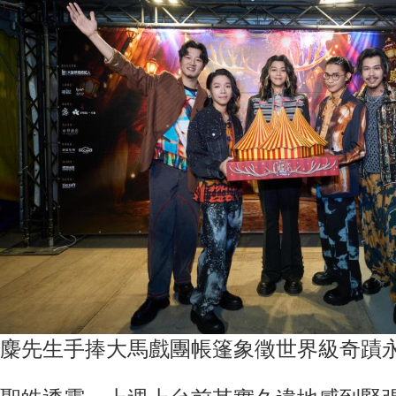
麋先生手捧大馬戲團帳篷象徵世界級奇蹟