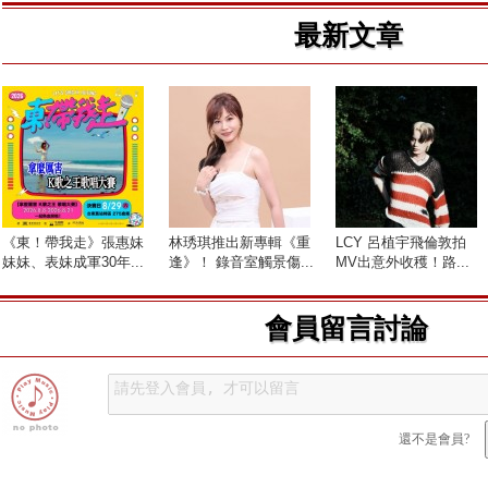
最新文章
《東！帶我走》張惠妹
林琇琪推出新專輯《重
LCY 呂植宇飛倫敦拍
妹妹、表妹成軍30年...
逢》！ 錄音室觸景傷...
MV出意外收穫！路...
會員留言討論
還不是會員?