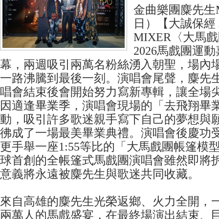
金曲樂團麋先生M
日）【大誠保經 
MIXER〈大馬戲團 
2026馬戲團運
幕，兩週吸引兩萬名粉絲湧入朝聖，場內
一路沸騰到最後一刻。演唱會尾聲，麋先
唱會結束後會開始努力寫新專輯，讓全場
因適逢畢業季，演唱會現場的「去飛翔畢業季
動，吸引許多歌迷親手寫下自己的夢想與
彿成了一場最美畢業典禮。演唱會後慶功
更手舉一座1:55等比的「大馬戲團帳篷模
球首創的全帳篷式馬戲團演唱會雖然即將
意義將永遠被麋先生與歌迷共同收藏。
來自高雄的麋先生光榮返鄉、火力全開，
兩萬人的馬戲盛宴，在最終場演出結束、