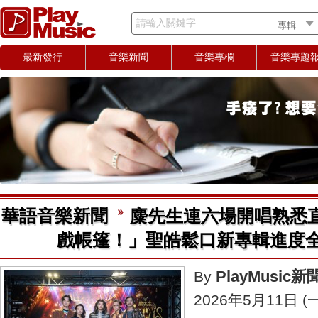
請輸入關鍵字
最新發行
音樂新聞
音樂專欄
音樂專題
華語音樂新聞
麋先生連六場開唱熟悉
戲帳篷！」聖皓鬆口新專輯進度
PlayMusic
By
2026年5月11日 (一