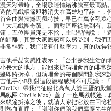
漫天彩帶時，全場歌迷情緒沸騰至最高點
造的馬戲帳篷即將消失在高雄地平線上，但
首金曲與震撼馬戲特技，早已在萬名觀眾
「大馬戲團奇蹟」。面對這座從無到有、
篷，五位團員滿是不捨，主唱聖皓說：「
的距離，其實大家應該可以感受到，我們
非常輕鬆，我們沒有什麼壓力，真的玩得
吉他手喆安感性表示：「台北是我生活的
小長大的地方，能回來辦演唱會真的非常
篷即將拆掉，但演唱會的每個瞬間對我來
吉他手小B則對這段旅程感到不可思議：
CircUs〉帶我們征服北高萬人雙巨蛋的
馬戲團 CircUs Max〉蓋了一座馬戲帳
來帳篷拆掉之後，就請大家把它放在回憶
則熱血直呼：「謝謝你們陪我們寫麋先生