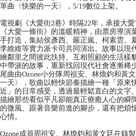
單曲〈快樂的一天〉，5/19數位上架。
電視劇《大愛街2巷》時隔22年，承接大
《大愛一條街》的溫暖精神，由票房導演
手打造，集結侯彥西、嚴正嵐、柯素雲、
李維維等實力派卡司共同演出。故事以現
繪鄰里之間彼此扶持、互相照顧的生活樣
中帶淚的故事，重新找回現代社會逐漸稀
尾曲由Ozone小分隊周祖安、林煥鈞和黃
一天〉，歌曲以輕快節奏描繪一種「原來
近」的日常感受，透過最輕鬆直白的文字
描繪那些看似平凡卻能真正療癒人心的瞬
的微風、跟著音樂前進的腳步，還有把煩
心情。
Ozone成員周祖安、林煥鈞和黃文廷在錄