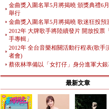
金曲獎入圍名單5月將揭曉 頒獎典禮6月
舉行
金曲獎入圍名單5月將揭曉 歌迷狂投預
2012年 大牌歌手將陸續發片 開放投
手專輯」
2012年 全台音樂相關活動行程表(歌手
者會)
蔡依林準備以「女打仔」身分進軍大銀
最新文章