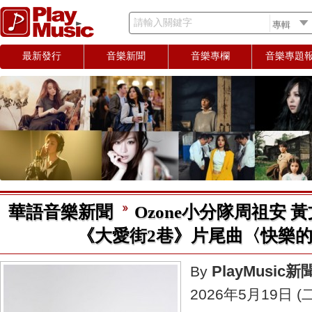
請輸入關鍵字
最新發行
音樂新聞
音樂專欄
音樂專題
華語音樂新聞
Ozone小分隊周祖安 
《大愛街2巷》片尾曲〈快樂
PlayMusic
By
2026年5月19日 (二