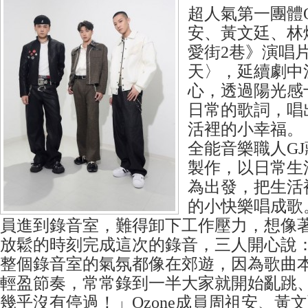
超人氣第一團體O
安、黃文廷、林
愛街2巷》演唱
天〉，延續劇中
心，透過陽光感
日常的歌詞，唱
活裡的小幸福。
全能音樂職人G
製作，以日常生
為出發，把生活
的小快樂唱成歌。
員進到錄音室，難得卸下工作壓力，想像
放鬆的時刻完成這次的錄音，三人開心說
整個錄音室的氣氛都像在郊遊，因為歌曲
輕盈節奏，常常錄到一半大家就開始亂跳
幾乎沒有停過！」Ozone成員周祖安、黃