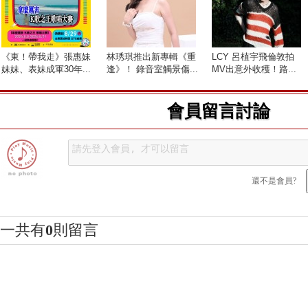
《東！帶我走》張惠妹
林琇琪推出新專輯《重
LCY 呂植宇飛倫敦拍
妹妹、表妹成軍30年...
逢》！ 錄音室觸景傷...
MV出意外收穫！路...
會員留言討論
還不是會員?
一共有
0
則留言