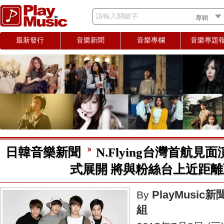
請輸入關鍵字
最新發行
音樂新聞
音樂專欄
音樂專題
日韓音樂新聞
N.Flying台灣首航見
式展開 將與粉絲台上近距
PlayMusic新
By
組