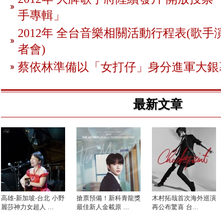
手專輯」
2012年 全台音樂相關活動行程表(歌手
者會)
蔡依林準備以「女打仔」身分進軍大銀
最新文章
高雄-新加坡-台北 小野
搶票預備！新科青龍獎
木村拓哉首次海外巡演
麗莎神力女超人 ...
最佳新人金載原 ...
再公布驚喜 台...