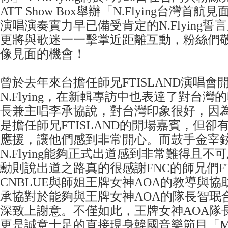
ATT Show Box舉辦「N.Flying台灣首
演唱演奏實力早已備受肯定的N.Flying
更將與歌迷一一擊掌近距離互動，粉絲們
像見面的機會！
曾於去年來台擔任師兄FTISLAND演唱會
N.Flying，在新輯專訪中也表達了對台灣的印
長兼主唱李承協說，對台灣印象很好，因
是擔任師兄FTISLAND的開場嘉賓，但
應援，讓他們感到非常開心。而鼓手金宰
N.Flying能夠正式出道感到非常難得且
勳則說出道之路真的很感謝FNC的師兄們FTI
CNBLUE與師姐王牌女神AOA的教導與
承協對於能夠與王牌女神AOA的隊長智珉
深致上謝意。不僅如此，王牌女神AOA隊
更是誠意十足的直接現身韓國音樂節目「M Co