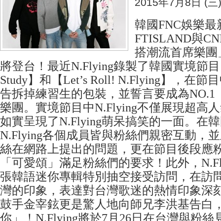
2015年7月8日 (三
韓國FNC娛樂
FTISLAND與
搭潮流首席樂團」N
將登台！最近N.Flying錄製了韓國實境節目【O
Study】和【Let’s Roll! N.Flying】，在節
告拆掉練習生的包裝，並誓言要成為NO.1「On
樂團。實境節目中N.Flying不僅展現超
如實呈現了N.Flying萌呆搞笑的一面。在
N.Flying各個成員皆與粉絲們親密互動
絲在網路上提出的問題，更在節目後段應
「可愛頌」滿足粉絲們的要求！此外，N.Fl
張韓語迷你專輯特別抽空接受訪問，在訪
灣的印象，表達對台灣歌迷的熱情印象深
鼓手金宰鉉更是驚人地向師兄李洪基告白
你」！N.Flying將於7月26日在台灣與粉