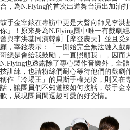
台，為N.Flying的首次出道舞台演出加油
鼓手金宰鉉在專訪中更是大聲向師兄李洪
你」！原來身為N.Flying團中唯一有戲
曾與李洪基同演韓劇【摩登農夫】並且受
顧，宰鉉表示：「一開始完全無法融入戲
哥總是會給我鼓勵，一直照顧我」，因而
N.Flying也透露除了專心製作音樂外，
技訓練，也請粉絲們耐心等待他們的戲劇
稱作「冷場王」的貝斯手權光珍，則又在
話，讓團員們不知道該如何接話，鼓手金
歉，展現團員間逗趣可愛的好交情。