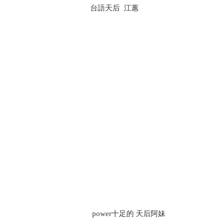
台語天后 江蕙
power十足的 天后阿妹