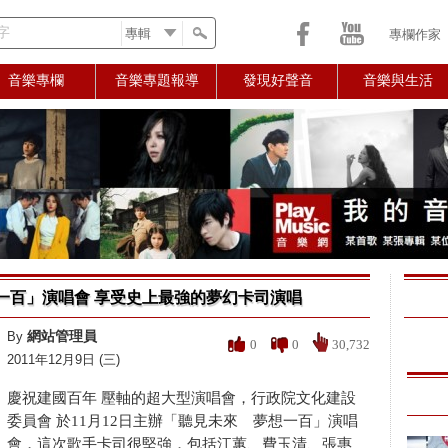
字
專欄作家
音樂專欄
音樂專題報導
發現好聲音
音樂與生活
一百」演唱會 享受史上最強的夢幻卡司演唱
網站管理員
By
0
0
30,732
2011年12月9日 (三)
慶祝建國百年 壓軸的超大型演唱會，行政院文化建設
委員會 於11月12日
主辦「聽見未來 夢想一百」演唱
會，這次歌手卡司很堅強．包括江蕙、費玉清、張惠