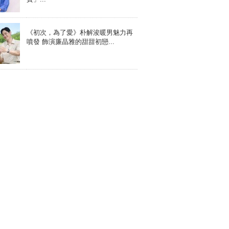
《初次，為了愛》朴解浚暖男魅力再
噴發 飾演廉晶雅的甜甜初戀...