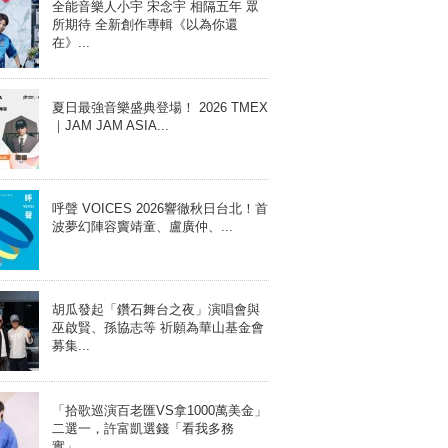
全能音樂人小宇 宋念宇 相隔五年 眾
所期待 全新創作專輯《以為你還
在》...
夏日最強音樂盛典登場！ 2026 TMEX
｜JAM JAM ASIA...
呼聲 VOICES 2026響徹秋日台北！首
波夢幻陣容竇靖童、盧廣仲、...
胡瓜發起「鑽石舞台之夜」演唱會與
巫啟賢、孫協志等 祈願為華山基金會
募集...
「拾歌巡演百老匯VS拿1000萬美金」
二選一，許富凱選錢「看我多務
實」...