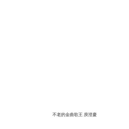
不老的金曲歌王 庾澄慶