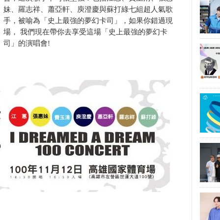
妹、羅志祥、蕭亞軒、庾澄慶與蘇打綠七組超人氣歌
手，被喻為「史上最強的夢幻卡司」，如果你錯過現
場， 我們現在帶你去享受這場「史上最強的夢幻卡
司」的演唱會!