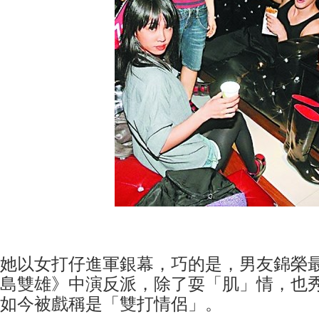
她以女打仔進軍銀幕，巧的是，男友錦榮
島雙雄》中演反派，除了耍「肌」情，也
如今被戲稱是「雙打情侶」。