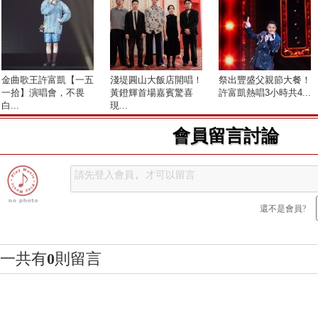
金曲歌王許富凱【一五
淺堤圓山大飯店開唱！
祭出豐盛父親節大餐！
一拾】演唱會，不畏
黃鐙輝首場嘉賓驚喜
許富凱熱唱3小時共4...
白...
現...
會員留言討論
還不是會員?
一共有
0
則留言