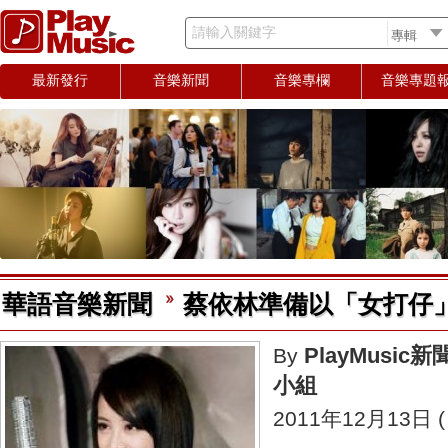
請輸入關鍵字
最新發行
音樂新聞
音樂專欄
音樂專題
華語音樂新聞
蔡依林準備以「女打仔
PlayMusic新
By
小組
2011年12月13日 (