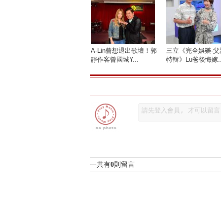
A-Lin曾想退出歌壇！郭
三立《完全娛樂-父
靜作客曾國城Y...
特輯》Lu爸後悔嫁..
一共有
0
則留言