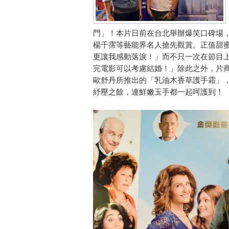
門」！本片日前在台北舉辦爆笑口碑場
楊千霈等藝能界名人搶先觀賞。正值甜
更讓我感動落淚！」而不只一次在節目
完電影可以考慮結婚！」除此之外，片商
歐舒丹所推出的「乳油木香草護手霜」
紓壓之餘，連鮮嫩玉手都一起呵護到！