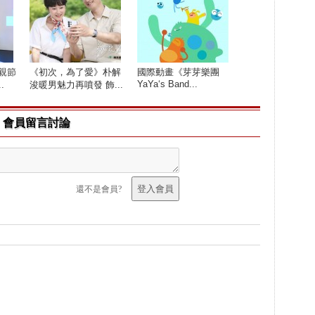
親節
《初次，為了愛》朴解
國際動畫《芽芽樂團
YaYa‘s Band...
.
浚暖男魅力再噴發 飾...
會員留言討論
還不是會員?