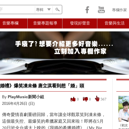
字
專欄作家
音樂專欄
音樂專題報導
發現好聲音
音樂與生活
婚禮》爆笑凍未條 唐立淇看到想「婚」頭
PlayMusic新聞小組
By
0
0
567
2016年4月26日 (日)
傳奇愛情喜劇重磅回歸，當年讓全球觀眾笑到凍未條，
這個最失控、最爆笑的希臘家庭又回來啦！即將在5月
《初次
20日於全台盛大上映的《我媽的希臘婚禮》（My Big