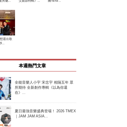
男魅...
父親節特輯》...
團YaYa‘...
n曾想退出歌
...
本週熱門文章
全能音樂人小宇 宋念宇 相隔五年 眾
所期待 全新創作專輯《以為你還
在》...
夏日最強音樂盛典登場！ 2026 TMEX
｜JAM JAM ASIA...