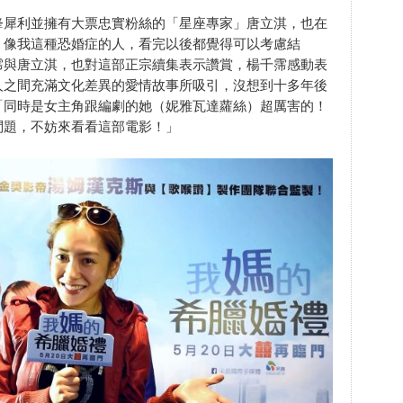
鋒犀利並擁有大票忠實粉絲的「星座專家」唐立淇，也在
！像我這種恐婚症的人，看完以後都覺得可以考慮結
霈與唐立淇，也對這部正宗續集表示讚賞，楊千霈感動表
人之間充滿文化差異的愛情故事所吸引，沒想到十多年後
「同時是女主角跟編劇的她（妮雅瓦達蘿絲）超厲害的！
問題，不妨來看看這部電影！」