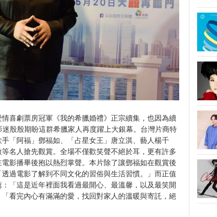
愛情喜劇票房冠軍《我的希臘婚禮》正宗續集，也因為續
影迷殷殷期盼這群希臘家人再度躍上大銀幕。台灣片商特
歌手「阿福」鄧福如、「占星女王」唐立淇、藝人楊千
微等名人搶先觀賞。全場不僅歡笑聲不絕於耳，更有許多
在電影播畢後抱以熱烈掌聲。本片除了讓鄧福如在觀賞後
「透過電影了解到不同文化的習俗與生活習慣。」而正值
薦：「這是近年裡面我看過最開心、最溫馨，以及最笑開
：「看完內心有滿滿的愛，找回對家人的溫暖與寄託，絕