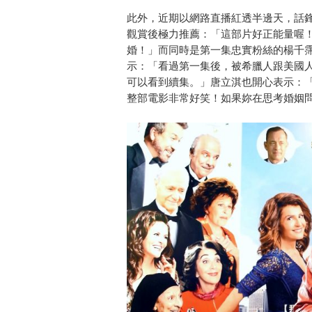
此外，近期以網路直播紅透半邊天，話
觀賞後極力推薦：「這部片好正能量喔
婚！」而同時是第一集忠實粉絲的楊千
示：「看過第一集後，被希臘人跟美國
可以看到續集。」唐立淇也開心表示：
整部電影非常好笑！如果妳在思考婚姻