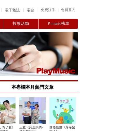
|
|
|
電子雜誌
電台
|
免費註冊
會員登入
投票活動
P-music榜單
本專欄本月熱門文章
，為了愛》
三立《完全娛樂-
國際動畫《芽芽樂