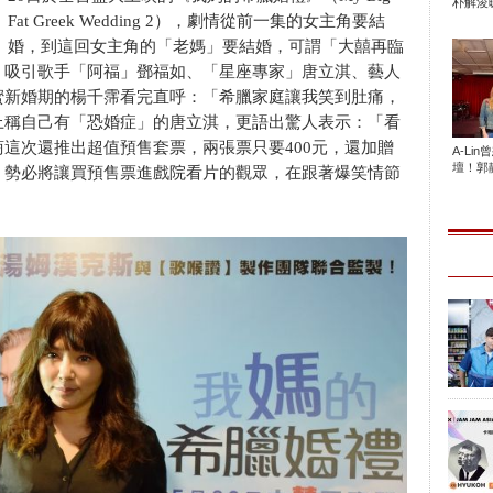
朴解浚暖
Fat Greek Wedding 2），劇情從前一集的女主角要結
婚，到這回女主角的「老媽」要結婚，可謂「大囍再臨
，吸引歌手「阿福」鄧福如、「星座專家」唐立淇、藝人
蜜新婚期的楊千霈看完直呼：「希臘家庭讓我笑到肚痛，
上稱自己有「恐婚症」的唐立淇，更語出驚人表示：「看
這次還推出超值預售套票，兩張票只要400元，還加贈
A-Li
壇！郭靜
，勢必將讓買預售票進戲院看片的觀眾，在跟著爆笑情節