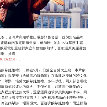
上映，台灣片商順勢推出電影預售套票，並與知名品牌
日起只要購買兩張電影預售票，就加贈「乳油木香草護手霜
僅可以看電影重拾對家庭與婚姻的熱情，更能還原美麗滑嫩
票網」搶購
）。
30001322258
的希臘婚禮》，將在5月20日於全台盛大上映！本片劇
飾演）與伊安（約翰高柏特飾演）在希臘及美國的跨文化
堂，舉辦一場盛大的希臘婚禮。多年以後，兩人卻發現彼
圖重新燃起彼此的愛火。不僅如此，即將高中畢業的女
在家裡念鄰近的大學，還是選擇追求夢想到紐約求學。同
約竟然從來沒有成立過？！面對種種考驗的土菈與伊安，
，為爸媽舉辦一場更盛大、更澎湃的希臘婚禮！而這群熱