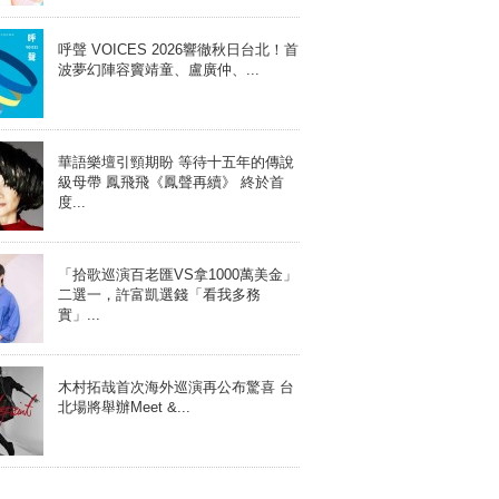
呼聲 VOICES 2026響徹秋日台北！首
波夢幻陣容竇靖童、盧廣仲、...
華語樂壇引頸期盼 等待十五年的傳說
級母帶 鳳飛飛《鳳聲再續》 終於首
度...
「拾歌巡演百老匯VS拿1000萬美金」
二選一，許富凱選錢「看我多務
實」...
木村拓哉首次海外巡演再公布驚喜 台
北場將舉辦Meet &...