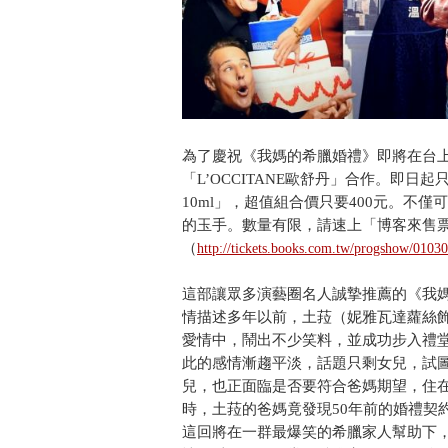
為了慶祝《我媽的希臘婚禮》即將在台
「L’OCCITANE歐舒丹」合作。即
10ml」，超值組合價只要400元。不
的玉手。數量有限，請速上「博客來售
（
http://tickets.books.com.tw/progshow/010
這部讓眾多演藝圈名人誠摯推薦的《我媽
情描述多年以前，土菈（妮雅瓦達蘿絲
愛情中，鬧出不少笑料，並成功步入禮
此的感情漸趨平淡，話題只剩女兒，試
兒，也正面臨是否要符合爸媽期望，住
時，土菈的爸媽竟發現50年前的婚禮契
這回將在一群最爆笑的希臘家人幫助下