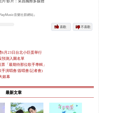
照片/影片：采昌國際多媒體
yMusic音樂社群網站』
喜歡
不喜歡
禮6月23日台北小巨蛋舉行
投預測入圍名單
放投票「最期待那位歌手專輯」
歌手演唱會/簽唱會/記者會)
大銀幕
最新文章