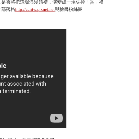
又是否將把這場浪漫婚禮，演變成一場失控「昏」禮
方部落格
與臉書粉絲團
http://cciitw.pixnet.net