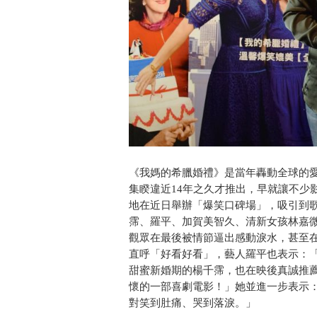
《我媽的希臘婚禮》是當年轟動全球的
集睽違近14年之久才推出，早就讓不少
地在近日舉辦「爆笑口碑場」，吸引到
霈、羅平、加賀美智久、清新女孩林嘉
觀眾在最後被情節逼出感動淚水，甚至
直呼「好看好看」，藝人羅平也表示：
甜蜜新婚期的楊千霈，也在映後真誠推
懷的一部喜劇電影！」她並進一步表示
對笑到肚痛、哭到落淚。」