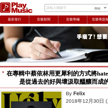
請輸入關鍵字
最新發行
音樂新聞
音樂專欄
音樂專題
在專輯中蔡依林用更犀利的方式將hat
是從過去的好與壞汲取醞釀而成
Felix
By
2018年12月30日 (