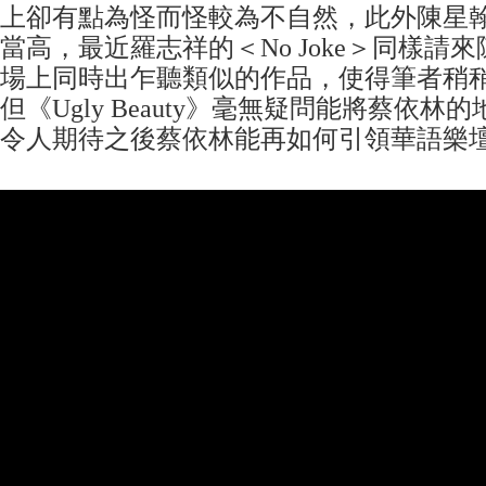
上卻有點為怪而怪較為不自然，此外陳星
當高，最近羅志祥的＜No Joke＞同樣請
場上同時出乍聽類似的作品，使得筆者稍
但《Ugly Beauty》毫無疑問能將蔡依
令人期待之後蔡依林能再如何引領華語樂