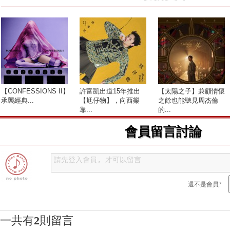
【CONFESSIONS II】
許富凱出道15年推出
【太陽之子】兼顧情懷
承襲經典...
【尪仔物】，向西樂
之餘也能聽見周杰倫
靠...
的...
會員留言討論
還不是會員?
一共有
2
則留言