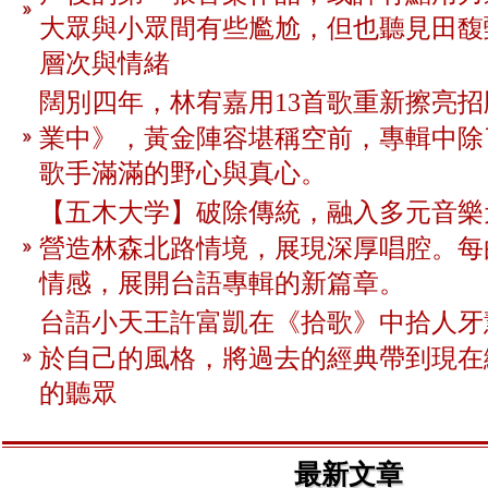
大眾與小眾間有些尷尬，但也聽見田馥
層次與情緒
闊別四年，林宥嘉用13首歌重新擦亮
業中》，黃金陣容堪稱空前，專輯中除
歌手滿滿的野心與真心。
【五木大学】破除傳統，融入多元音樂
營造林森北路情境，展現深厚唱腔。每
情感，展開台語專輯的新篇章。
台語小天王許富凱在《拾歌》中拾人牙
於自己的風格，將過去的經典帶到現在
的聽眾
最新文章