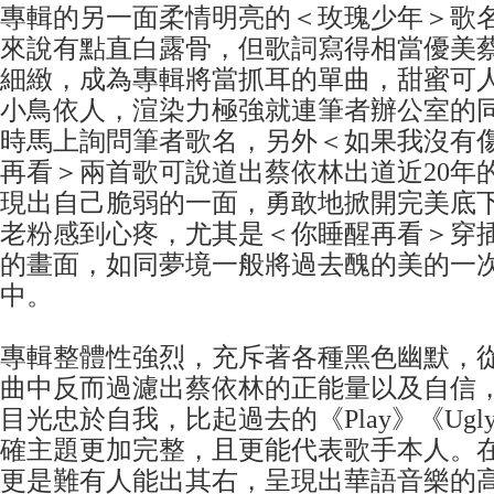
專輯的另一面柔情明亮的＜玫瑰少年＞歌
來說有點直白露骨，但歌詞寫得相當優美
細緻，成為專輯將當抓耳的單曲，甜蜜可
小鳥依人，渲染力極強就連筆者辦公室的
時馬上詢問筆者歌名，另外＜如果我沒有
再看＞兩首歌可說道出蔡依林出道近20年
現出自己脆弱的一面，勇敢地掀開完美底
老粉感到心疼，尤其是＜你睡醒再看＞穿
的畫面，如同夢境一般將過去醜的美的一
中。
專輯整體性強烈，充斥著各種黑色幽默，
曲中反而過濾出蔡依林的正能量以及自信
目光忠於自我，比起過去的《Play》《Ugly 
確主題更加完整，且更能代表歌手本人。
更是難有人能出其右，呈現出華語音樂的