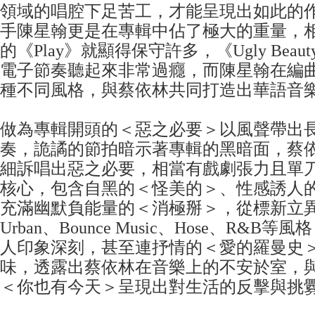
領域的唱腔下足苦工，才能呈現出如此的
手陳星翰更是在專輯中佔了極大的重量，
的《Play》就顯得保守許多，《Ugly Bea
電子節奏聽起來非常過癮，而陳星翰在編
種不同風格，與蔡依林共同打造出華語音
做為專輯開頭的＜惡之必要＞以風聲帶出
奏，詭譎的節拍暗示著專輯的黑暗面，蔡
細訴唱出惡之必要，相當有戲劇張力且單
核心，包含自黑的＜怪美的＞、性感誘人
充滿幽默負能量的＜消極掰＞，從標新立
Urban、Bounce Music、Hose、R&
人印象深刻，甚至連抒情的＜愛的羅曼史
味，透露出蔡依林在音樂上的不安於室，
＜你也有今天＞呈現出對生活的反擊與挑