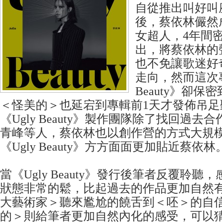
自從推出叫好叫座
後，蔡依林儼然
女超人，4年間
出，將蔡依林的
也不免讓歌迷好
走向，然而這次專
Beauty》卻
＜怪美的＞也延宕到專輯前1天才發佈吊足
《Ugly Beauty》製作團隊除了找回過
青峰等人，蔡依林也以創作營的方式大規
《Ugly Beauty》方方面面更加貼近蔡依林
當《Ugly Beauty》發行後筆者反覆聆
狀態非常的鬆，比起過去的作品更加自然
大藝術家＞聽來尷尬的饒舌到＜呸＞的自
的＞則給筆者更加自然內化的感受，可以