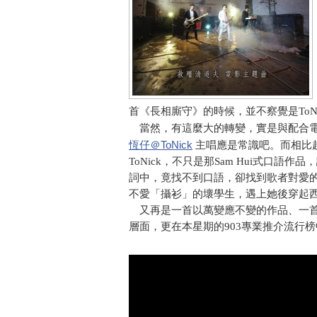
首《長相廝守》的時候，並不察覺是ToN
當然，有這麼大的轉變，實是與配合電
恆仔＠ToNick
主唱應是常識吧。而相比
ToNick，不只是那Sam Hui式口
詞中，竟找不到口語，卻找到歌者對愛
不愛「攝衫」的壞學生，遇上她後穿起
又再是一首以萬變應不變的作品、一首
層面，更在本星期的903專業推介流行