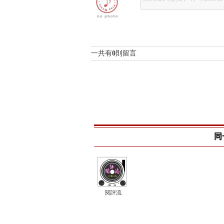
一共有
0
則留言
同
閱評流