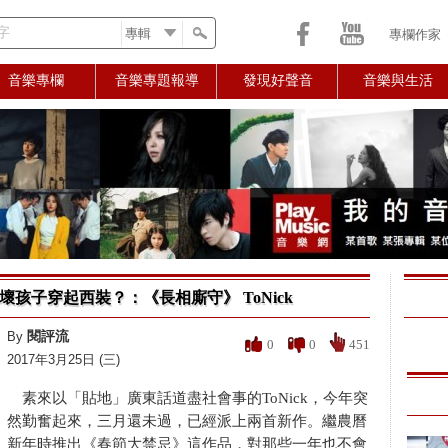
字
專欄作家
音樂專欄
音樂專題報導
發現好聲音
音樂與生活
壞孩子穿起西裝？：《長相廝守》 ToNick
閱評流
By
0
0
451
2017年3月25日 (三)
素來以「貼地」廣東話道盡社會事的ToNick，今年突
然勤奮起來，三月還未過，已經派上兩首新作。繼農曆
新年時推出《春節大禁忌》這作品，對那些一年也不會