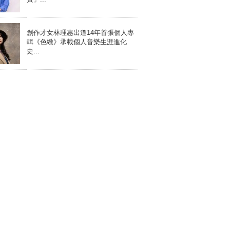
創作才女林理惠出道14年首張個人專
輯《色緻》承載個人音樂生涯進化
史...