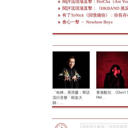
閱評流現場直擊：HotCha《Are You 
閱評流現場直擊：《HKBAND 
有了ToNick《回憶備份》：你長
會心一擊 － Nowhere Boys
「哈林」庾澄慶：華語
香港酷兒: 《Don’t 
Hel...
流行音樂「框架大
師」...