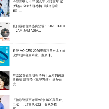
全能音樂人小宇 宋念宇 相隔五年 眾
所期待 全新創作專輯《以為你還
在》...
夏日最強音樂盛典登場！ 2026 TMEX
｜JAM JAM ASIA...
呼聲 VOICES 2026響徹秋日台北！首
波夢幻陣容竇靖童、盧廣仲、...
華語樂壇引頸期盼 等待十五年的傳說
級母帶 鳳飛飛《鳳聲再續》 終於首
度...
「拾歌巡演百老匯VS拿1000萬美金」
二選一，許富凱選錢「看我多務
實」...