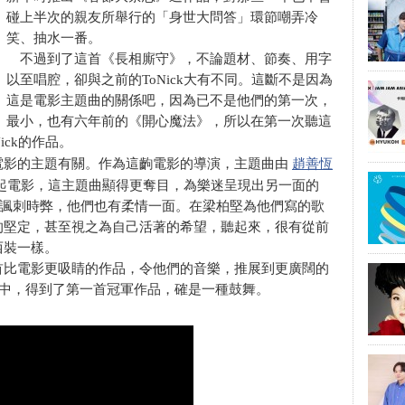
碰上半次的親友所舉行的「身世大問答」環節嘲弄冷
笑、抽水一番。
不過到了這首《長相廝守》，不論題材、節奏、用字
以至唱腔，卻與之前的ToNick大有不同。這斷不是因為
這是電影主題曲的關係吧，因為已不是他們的第一次，
最小，也有六年前的《開心魔法》，所以在第一次聽這
ick的作品。
趙善恆
影的主題有關。作為這齣電影的導演，主題曲由
起電影，這主題曲顯得更奪目，為樂迷呈現出另一面的
語作品，諷刺時弊，他們也有柔情一面。在梁柏堅為他們寫的歌
的堅定，甚至視之為自己活著的希望，聽起來，很有從前
西裝一樣。
比電影更吸睛的作品，令他們的音樂，推展到更廣闊的
榜中，得到了第一首冠軍作品，確是一種鼓舞。