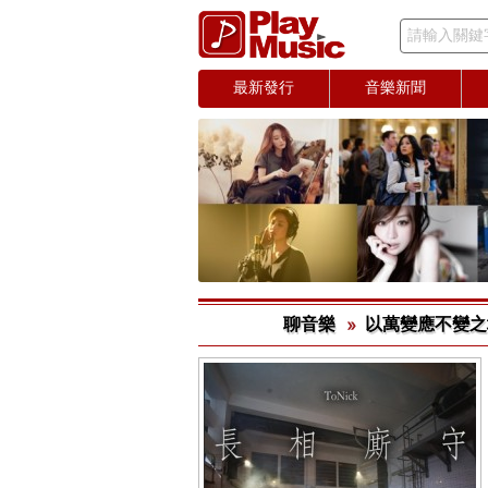
請輸入關鍵
最新發行
音樂新聞
聊音樂
​以萬變應不變之