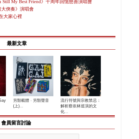
Still My Best Friend》十周年回憶慈善演唱會
搖滾大俠奏》演唱會
存在大家心裡
最新文章
Say
另類載體 · 另類聲音
流行符號與宗教禁忌：
(上)...
解析蔡依林巡演的文
化...
會員留言討論