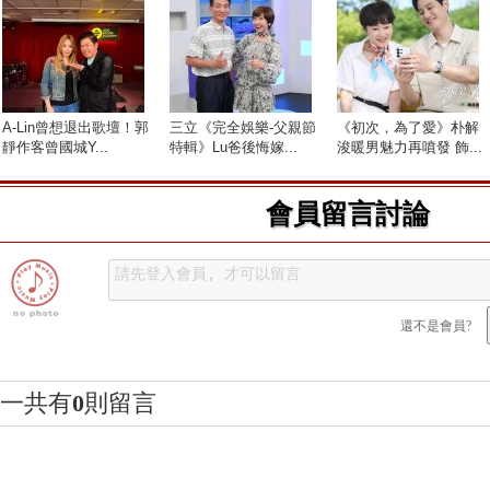
A-Lin曾想退出歌壇！郭
三立《完全娛樂-父親節
《初次，為了愛》朴解
靜作客曾國城Y...
特輯》Lu爸後悔嫁...
浚暖男魅力再噴發 飾...
會員留言討論
還不是會員?
一共有
0
則留言