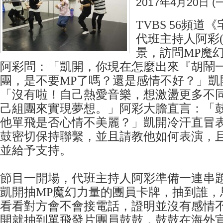
2017年4月20日 (一
TVBS 56頻
代班主持人阿彩(
景，訪問MP魔
阿彩問：「凱開，你現在怎麼出來『胡鬧
團，是不要MP了嗎？還是感情不好？」凱
「沒有啦！自己熱愛音樂，想激盪更多不
己組團來實現夢想。」阿彩大膽直言：「
他單飛是否心情不美麗？」凱開冷汗直冒
鼓密切保持聯繫，並且請教他如何表演，
並給予支持。
節目一開場，代班主持人阿彩準備一連串
凱開抽MP魔幻力量的團員卡牌，抽到誰，
看看對方會不會接電話，證明並沒有感情
開就抽到單飛發片團員鼓鼓，鼓鼓在海外