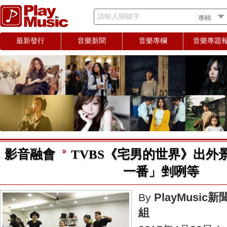
請輸入關鍵字
最新發行
音樂新聞
音樂專欄
音樂專題
影音融會
TVBS《宅男的世界》出外景
一番」剉咧等
PlayMusic新
By
組