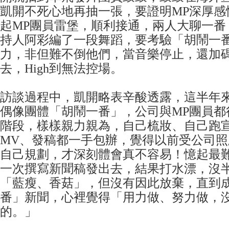
凱開不死心地再抽一張，要證明MP深厚感
起MP團員雷堡，順利接通，兩人大聊一番
持人阿彩編了一段舞蹈，要考驗「胡鬧一
力，非但難不倒他們，當音樂停止，還加
去，High到無法控場。
訪談過程中，凱開略表辛酸透露，這半年
偶像團體「胡鬧一番」，公司與MP團員都
階段，樣樣親力親為，自己梳妝、自己跑
MV、發稿都一手包辦，覺得以前受公司
自己規劃，才深刻體會真不容易！憶起最
一次撰寫新聞稿發出去，結果打水漂，沒
「藍瘦、香菇」，但沒有因此放棄，直到
番」新聞，心裡覺得「用力做、努力做，
的。」