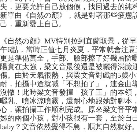
失，更要允許自己放個假，找回過去的純
新單曲《自然の顏》，就是對著那些疲憊
己，重新愛上自己。
《自然の顏》MV特別拉到宜蘭取景，從早
午6點，當時正值七月炎夏，平常就會注意
更是準備萬全，手部、臉部擦了好幾層防
陽實在太強，梁文音最後還是被曬得滿臉
傷。由於天氣很熱，與梁文音對戲的5歲小
耐，拍攝中途就喊「不想拍了」，連金曲
沒轍！此時梁文音發揮「孩子王」的本領
曬乳、噴冰涼噴霧，還耐心地跟她對腳本
心，讓拍攝工作順利完成。原來梁文音平
姊的兩個小孩，對小孩很有一套，至於自
baby？文音依然覺得不急，順其自然就好