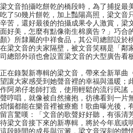
梁文音拍攝吃餅乾的橋段時，為了捕捉最
吃了50幾片餅乾，加上豔陽高照，梁文音
辛苦，還好最後的拍攝成果令人激賞，梁
面好美，怎麼有點像衛生棉廣告？」巧合
顏》所隸屬的中祥食品，其公司總部設於
在梁文音的夫家隔壁，被文音笑稱是「鄰
司總部外頭也會設置梁文音的大型廣告看
正在錄製新專輯的梁文音，帶來全新單曲
望讓大家感受到她聲音裡的幸福與溫暖；
作阿弟仔老師打造，使用輕鬆的流行民謠
聲哼唱，就像被自然擁抱，彷彿看到一片
煩惱都能在樂音裡被療癒！歌曲曝光後，有
留言驚嘆：「文音的歌聲好好聽，有張清芳
待梁文音接下來的新專輯，將於今年底或
這段時間的成長與沉澱，梁文音深刻的體