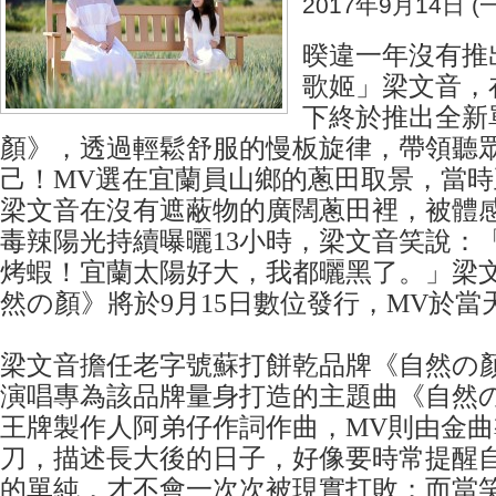
2017年9月14日 (一
暌違一年沒有推
歌姬」梁文音，
下終於推出全新
顏》，透過輕鬆舒服的慢板旋律，帶領聽
己！MV選在宜蘭員山鄉的蔥田取景，當
梁文音在沒有遮蔽物的廣闊蔥田裡，被體感
毒辣陽光持續曝曬13小時，梁文音笑說：
烤蝦！宜蘭太陽好大，我都曬黑了。」梁
然の顏》將於9月15日數位發行，MV於當天
梁文音擔任老字號蘇打餅乾品牌《自然の
演唱專為該品牌量身打造的主題曲《自然
王牌製作人阿弟仔作詞作曲，MV則由金
刀，描述長大後的日子，好像要時常提醒
的單純，才不會一次次被現實打敗；而當