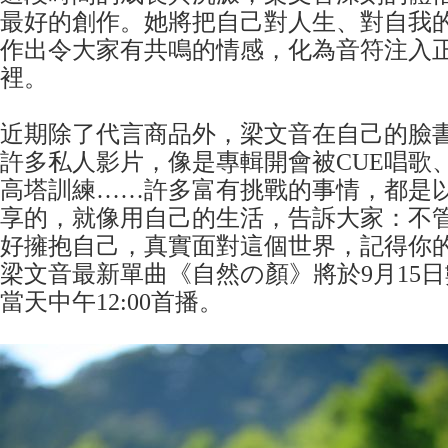
最好的創作。她將把自己對人生、對自我
作出令大家有共鳴的情感，化為音符注入
裡。
近期除了代言商品外，梁文音在自己的臉書
許多私人影片，像是專輯開會被CUE唱歌
高塔訓練……許多富有挑戰的事情，都是
享的，就像用自己的生活，告訴大家：不
好擁抱自己，真實面對這個世界，記得你
梁文音最新單曲《自然の顏》將於9月15日
當天中午12:00首播。