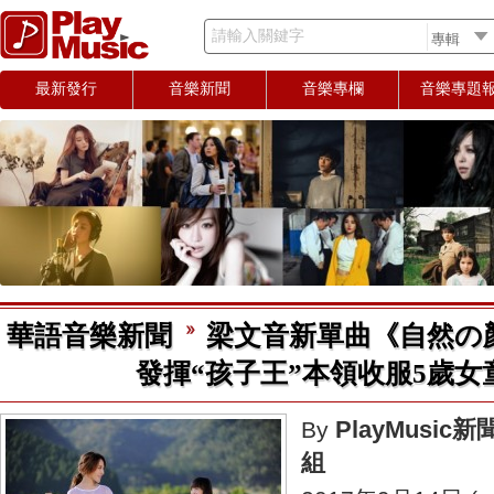
請輸入關鍵字
最新發行
音樂新聞
音樂專欄
音樂專題
華語音樂新聞
梁文音新單曲《自然の
發揮“孩子王”本領收服5歲女
PlayMusic新
By
組