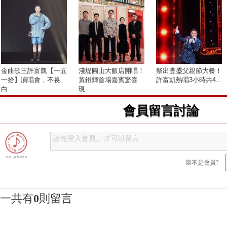
金曲歌王許富凱【一五
淺堤圓山大飯店開唱！
祭出豐盛父親節大餐！
一拾】演唱會，不畏
黃鐙輝首場嘉賓驚喜
許富凱熱唱3小時共4...
白...
現...
會員留言討論
還不是會員?
一共有
0
則留言