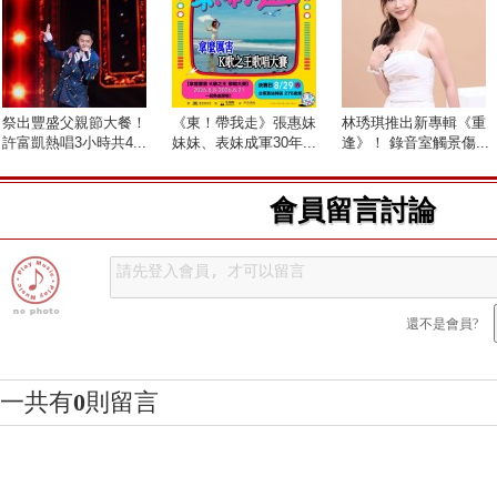
祭出豐盛父親節大餐！
《東！帶我走》張惠妹
林琇琪推出新專輯《重
許富凱熱唱3小時共4...
妹妹、表妹成軍30年...
逢》！ 錄音室觸景傷...
會員留言討論
還不是會員?
一共有
0
則留言