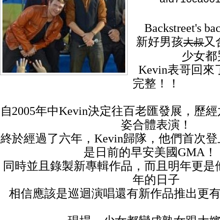
Backstreet's 
新好男孩
又
大叔
少女都
Kevin表哥回
完整！！
自2005年中Kevin決定往百老匯發展，
姿合體表演！
終於經過了六年，Kevin歸隊，他們首次
是日前的早安美國GMA！
同時並且錄製新專輯作品，而且明年更是他
年的日子
相信應該是巡迴演唱還有新作品推出更