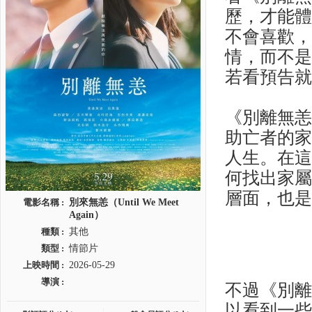
歷，才能
不會喜歡
情，而不
若看預告
《別離無
助亡者的
人生。在
何找出家
層面，也
電影名稱 :
別來無恙（Until We Meet
Again）
種類 :
其他
類型 :
情節片
上映時間 :
2026-05-29
導演 :
不過《別
以看到一