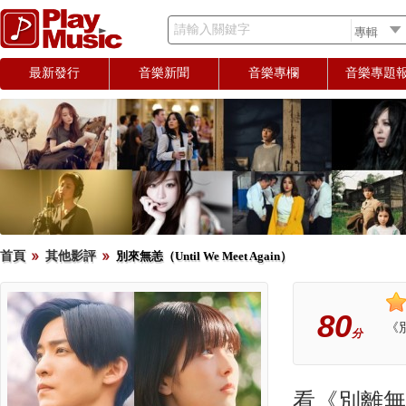
請輸入關鍵字
最新發行
音樂新聞
音樂專欄
音樂專題
首頁
其他影評
別來無恙（Until We Meet Again）
80
《
分
看《別離