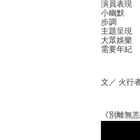
演員表現
小幽默 
步調 ★
主題呈現
大眾娛樂
需要年紀
文／ 火行者 f
《別離無