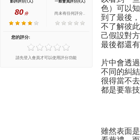
影評評分(1人)
一般會員評分(0人)
色）可以
80
尚未有任何評分..
分
到了最後
不了解彼
己假設對
您的評分:
最後都還
請先登入會員才可以使用評分功能
片中會透
不同的糾
很得當不
都是要靠
雖然表面