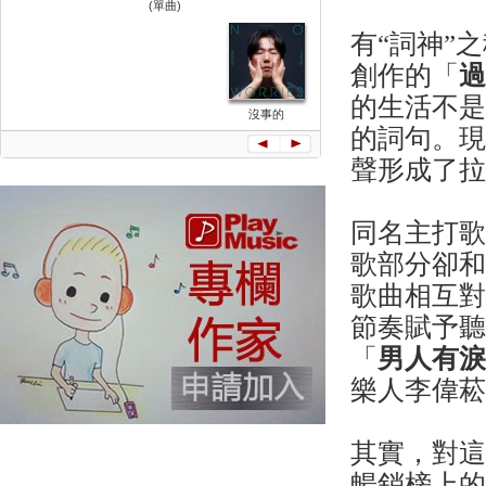
(單曲)
有“詞神”
創作的「
的生活不是
沒事的
的詞句。
聲形成了
同名主打
歌部分卻和
歌曲相互
節奏賦予
「
男人有
樂人李偉
其實，對
暢銷榜上的