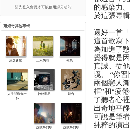
的感染力
請先登入會員才可以使用評分功能
於這張專
蕭煌奇其他專輯
還好一首
這首歌寫下
為加進了憋
覺得就是
思念會驚
上水的花
候鳥
真誠。從
境。 “你
兩個戀人漸
框”和“疲
人生我敬你一
神秘世界
舞台
了聽者心
杯
出奇地平
可說是筆者
純粹的演
說故事的歌
說故事的歌