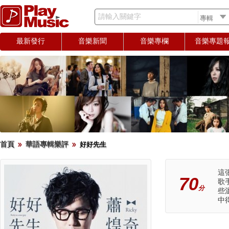
請輸入關鍵字
最新發行
音樂新聞
音樂專欄
音樂專題
首頁
華語專輯樂評
好好先生
這
70
歌
分
些
中