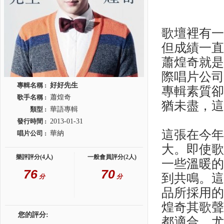
歌壇裡有
但成績一直
蕭煌奇就
際唱片公
專輯名稱 :
好好先生
專輯素質
歌手名稱 :
蕭煌奇
猶未盡，
類型 :
華語專輯
發行時間 :
2013-01-31
這張在今
唱片公司 :
華納
大。即使
樂評評分(4人)
一般會員評分(2人)
一些溫暖
76
70
到共鳴。
分
分
品所採用
煌奇其歌
您的評分:
都適合，尤