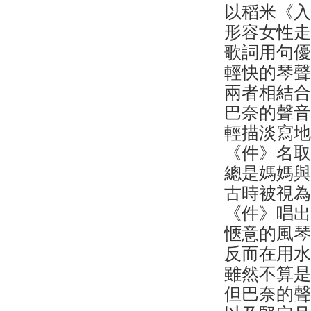
以稻米《
形容女性
歌詞用句
輕快的琴
兩者相結
巴奈的聲
輕描淡寫
《件》名
總是媽媽
古時被視
《件》唱
愜意的風
反而在用
雖然不算
但巴奈的