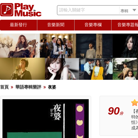
請輸入關鍵字
最新發行
音樂新聞
音樂專欄
音樂專題
首頁
華語專輯樂評
夜婆
90
【
分
特
恬
成