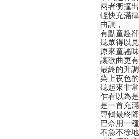
兩者衝撞
輕快充滿
曲調，
有點童趣
聽眾得以
原來童謠
讓歌曲更
最終的升
染上夜色
聽起來非
乍看以為
是一首充
專輯最終
巴奈用一
不急不徐