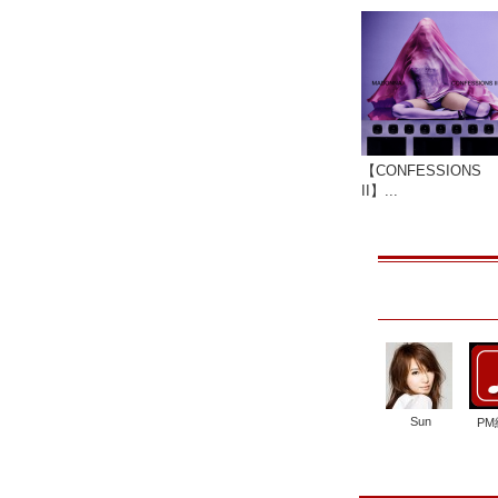
【CONFESSIONS
II】...
Sun
P