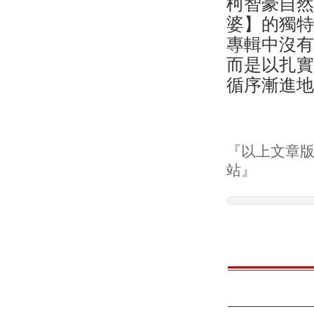
柯智豪自
婆】的獨
專輯中沒
而是以扎
循序漸進
『以上文章版權
站』