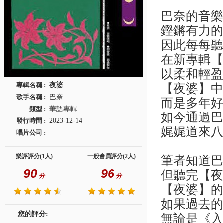
巴奈的音
鏗鏘有力
因此每每
在新專輯
以柔和輕
專輯名稱 :
夜婆
【夜婆】
歌手名稱 :
巴奈
而是多年好
類型 :
華語專輯
如今通過
發行時間 :
2023-12-14
娓娓道來
唱片公司 :
樂評評分(1人)
一般會員評分(2人)
筆者知道
90
96
但聽完【
分
分
【夜婆】
如果過去
您的評分:
無論是《