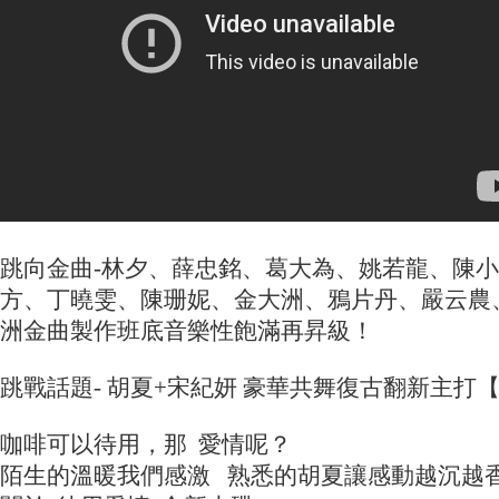
跳向金曲-林夕、薛忠銘、葛大為、姚若龍、陳
方、丁曉雯、陳珊妮、金大洲、鴉片丹、嚴云農
洲金曲製作班底音樂性飽滿再昇級！
跳戰話題- 胡夏+宋紀妍 豪華共舞復古翻新主打
咖啡可以待用，那 愛情呢？
陌生的溫暖我們感激 熟悉的胡夏讓感動越沉越