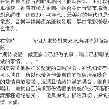
在這首極具復古翻新風格的「傻瓜探戈」主打歌
風樣貌，卻帶有極大企圖心融合亞洲音樂市場新
創意調味，仿效30 ~ 40年代，最美好的年代也
電影、音樂等娛樂產業蓬勃發展，黑白電影漸變
色世界。
在當時。。。 每個人處於對未來充滿期待與面
段，
“期待改變，做更多自己想做的事，唱自己想唱
做的事情。。。”
胡夏帶著他倔強又堅定的口吻說著，卻也知道有
可以勝任，所以他帶著他最自信的招牌清泉嗓音
的愛情勇敢發聲，溫潤且情緒飽滿的嗓音，很真
唱出，屬於自己渴求那份溫暖的情感卻技巧明顯
舞那種遺憾感受，「傻瓜探戈」描繪真切，探戈
情 太傻。