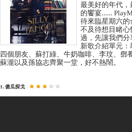
最美好的年代，
的饗宴...... Pl
待來臨星期六的
不及待想目睹心
過，先讓我們分
新歌介紹單元：胡夏
四個朋友、蘇打綠、牛奶咖啡、李玟、鄧
蘇瀧以及孫協志齊聚一堂，好不熱鬧。
1. 傻瓜探戈