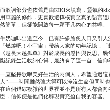
而歌詞部分也依舊是由KIKI來填寫，靈氣的ki
用華麗的修飾，更喜歡選擇樸實至真的語言道
然簡單，但卻能開啟每一顆平凡內心的共鳴。
牛奶咖啡出道至今，已有許多膾炙人口又引人
「燃燒吧！小宇宙」帶給大家的幼年記憶，「
《越長大越孤單》對於成長的感悟與反思。幾
斷記錄生活收納心得，最終有了這一首「信仰
一直堅持歌唱美好生活的兩個人，希望通過這
人”——時間雖然強大得可以淹沒生命但同時
在這個錯綜複雜的世界裡並不是所有人都會向
臣，信仰便是他們化解現實充盈自我的容器。