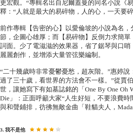
更宏觀。“專輯名出自尼爾蓋曼的同名小說《易
釋：“人就是最大的易碎物，人的心，一天要碎
前作專輯【告密的心】以愛倫坡的小說為名，
節，企圖心雄厚；而【易碎物】反倒力求簡單
詞面。少了電滋滋的效果器，省了鋸琴與口哨
麗麗創作，並增添大量管弦樂編制。
“二十幾歲時非常憂鬱憂愁，超灰階。”惠婷說
過了三十歲，看世界的方法會不一樣。”從賈
世，讓她寫下有如墓誌銘的「One By One Oh We’
Die」：正面呼籲大家“人生好短，不要浪費時
與和聲鋪排，彷彿無敵金曲「鞋貓夫人，Madam
3. 我不是他