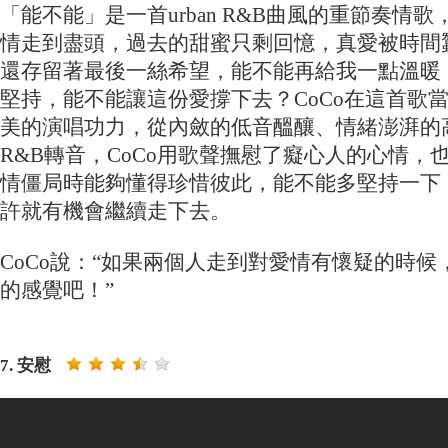
「能不能」是一首urban R&B曲風的重節奏情
情走到盡頭，過去的甜蜜只剩回憶，真愛被時­間
還存留著最後一絲希望，能不能再給我一點溫暖
堅持­，能不能讓這份愛撐下去？CoCo在這首歌
美的演唱功力，從內斂的­低音醞釀、情緒澎湃的
R&B轉音，CoCo用歌聲撫慰了癡心人的心情­
情僵局時能夠懂得珍惜彼此，能不能多堅持一下
許­就有機會繼續走下去。
C­oCo說：“如果兩個人走到對愛情有懷疑的時
的感覺吧！”
7. 安慰