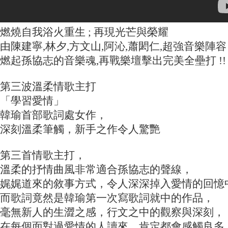
燃燒自我浴火重生 ; 再現光芒與榮耀
由陳建寧,林夕,方文山,阿沁,蕭閎仁,超強音樂陣容
燃起孫協志的音樂魂,再戰樂壇擊出完美全壘打 !!
第三波溫柔情歌主打
「學習愛情」
韓瑜首部歌詞處女作，
深刻溫柔筆觸，新手之作令人驚艷
第三首情歌主打，
溫柔的抒情曲風非常適合孫協志的聲線，
娓娓道來的敘事方式，令人深深掉入愛情的回憶
而歌詞竟然是韓瑜第一次寫歌詞就中的作品，
毫無新人的生澀之感，行文之中的觀察與深刻，
在每個面對過愛情的人讀來，肯定都會感觸良多