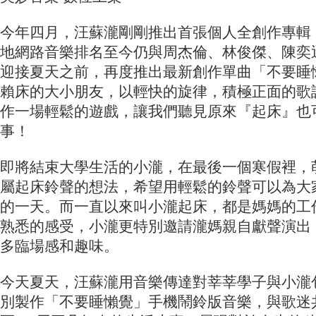
今年四月，汪蘇瀧剛剛推出首張個人全創作專輯
地網路音樂排名至今仍與周杰倫、林俊傑、陳奕
迎接夏天之前，再度推出最新創作單曲「不要睡
賴床的大小朋友，以輕快的旋律，積極正面的歌
作一場輕鬆的遊戲，讓我們聽見原來『起床』也
事！
即將結束大學生活的小瀧，在最後一個寒假裡，
屬起床鈴聲的想法，希望用輕鬆的鈴聲可以為大
的一天。而一直以來叫小瀧起床，都是媽媽的工
熟悉的感受，小瀧更特別邀請瀧媽親自獻聲演出
多臨場感和趣味。
今天夏天，汪蘇瀧用音樂傳達對莘莘學子與小瀧
別製作「不要睡懶覺」手機鬧鈴版音樂，與歌迷