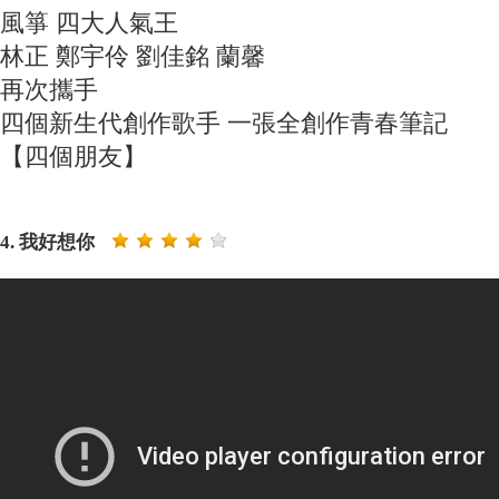
風箏 四大人氣王
林正 鄭宇伶 劉佳銘 蘭馨
再次攜手
四個新生代創作歌手 一張全創作青春筆記
【四個朋友】
4. 我好想你