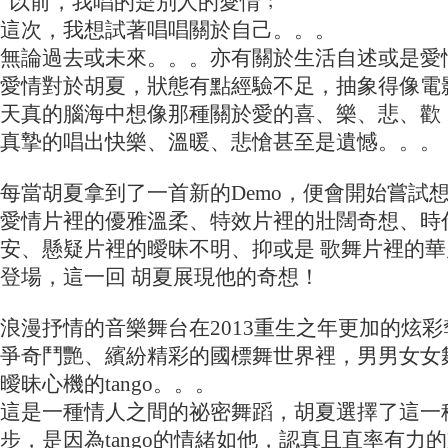
“以前，我唱的是別人的愛情﹔
這次，我想試著唱唱關於自己。。。
無論過去或未來。。。亦有關於生活自述或是愛
愛情對於胡夏，狀態有點經驗不足，抽象得像電
天真的腦海中想像那種關於愛的喜、樂、悲、歡
真摯的唱出快樂、溫暖、悲愴甚至是遺憾。。。
每當胡夏拿到了一首新的Demo，便會開始嘗試
愛情片裡的優雅溫柔、特效片裡的壯闊奇想、時
安、懸疑片裡的曖昧不明、抑或是 歌舞片裡的
登場，這一回 胡夏展現他的奇想！
浪漫抒情的音樂舞台在2013重生之年更加的炫
爭奇鬥艷、繽紛精彩的國標舞世界裡，男男女女
曖昧心機的tango。。。
這是一種情人之間的祕密舞蹈，胡夏選擇了這一
步，是因為tango的情緒如他，認真且直率有力