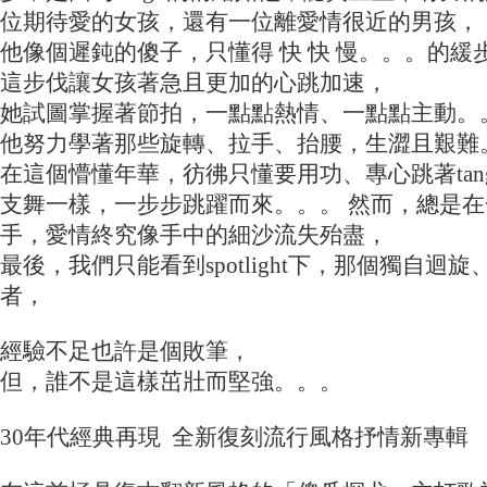
位期待愛的女孩，還有一位離愛情很近的男孩，
他像個遲鈍的傻子，只懂得 快 快 慢。。。的緩
這步伐讓女孩著急且更加的心跳加速，
她試圖掌握著節拍，一點點熱情、一點點主動。
他努力學著那些旋轉、拉手、抬腰，生澀且艱難
在這個懵懂年華，彷彿只懂要用功、專心跳著tan
支舞一樣，一步步跳躍而來。。。 然而，總是
手，愛情終究像手中的細沙流失殆盡，
最後，我們只能看到spotlight下，那個獨自迴
者，
經驗不足也許是個敗筆，
但，誰不是這樣茁壯而堅強。。。
30年代經典再現 全新復刻流行風格抒情新專輯 