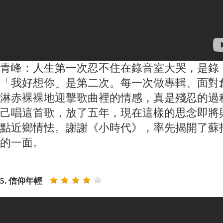
青峰：人生第一次忍不住在錄音室大哭，是錄
「我好想你」是第二次。每­一次做專輯、面對
淋赤裸裸地迎擊歌曲裡的情感，真是殘忍的過程
己唱這首歌，放了五年，現在這樣的思念即將
點近鄉情怯。謝謝­《小時代》，率先揭開了蘇
的一面。
5. 信仰年輕