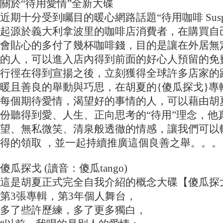
關於“待用愛情”全新大碟
近期十分受到矚目的暖心網路話題“待用咖啡 Suspended
起源於義大利拿波里的咖啡店消費者，在購買自
會貼心的多付了幾杯咖啡錢，目的是讓在外居無
的人，可以進入店內得到前面的好心人預留的免
行徑在得到宣揚之後，立刻獲得全球許多店家的
暖且善良的舉動與巧思，在胡夏的{傻瓜探戈}專
每個期待愛情，渴望好的事情的人，可以藉由胡
份聽得到愛、人生、正向思考的“待用”理念，他
望、無私微笑、清泉般透徹的情感，讓我們可以
得的領取 ，並一起持續推廣這個良善之舉。。。
傻瓜探戈 (讀音：傻瓜tango)
這是胡夏正式完全自我介紹的概念大碟【傻瓜探
第3張專輯，第3年個人舞台，
多了些許歷練，多了更多獨白，