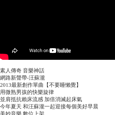
素人傳奇 音樂神話
網路新聲帶-汪蘇瀧
2013最新創作單曲【不要睡懶覺】
用微熟男孩的快樂旋律
並肩抵抗賴床流感 加倍消滅起床氣
今年夏天 和汪蘇瀧一起迎接每個美好早晨
美妙音樂 數位上架