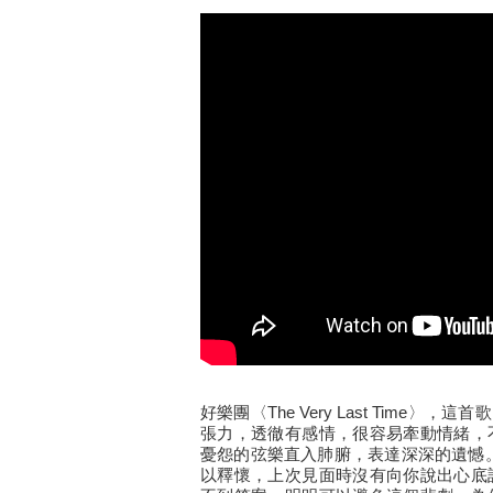
好樂團〈The Very Last Tim
張力，透徹有感情，很容易牽動情緒，
憂怨的弦樂直入肺腑，表達深深的遺憾。〈Th
以釋懷，上次見面時沒有向你說出心底