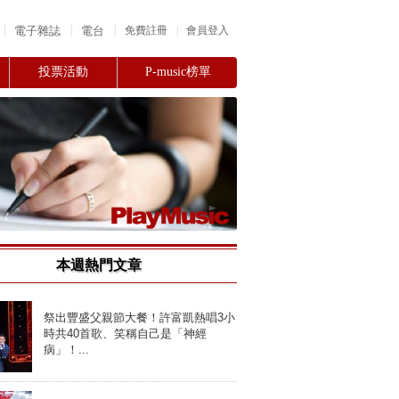
|
|
|
電子雜誌
電台
|
免費註冊
會員登入
投票活動
P-music榜單
本週熱門文章
祭出豐盛父親節大餐！許富凱熱唱3小
時共40首歌、笑稱自己是「神經
病」！...