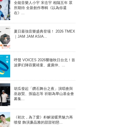
全能音樂人小宇 宋念宇 相隔五年 眾
所期待 全新創作專輯《以為你還
在》...
夏日最強音樂盛典登場！ 2026 TMEX
｜JAM JAM ASIA...
呼聲 VOICES 2026響徹秋日台北！首
波夢幻陣容竇靖童、盧廣仲、...
胡瓜發起「鑽石舞台之夜」演唱會與
巫啟賢、孫協志等 祈願為華山基金會
募集...
《初次，為了愛》朴解浚暖男魅力再
噴發 飾演廉晶雅的甜甜初戀...