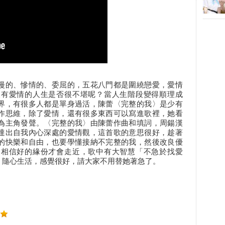
漫的、慘情的、委屈的，五花八門都是圍繞戀愛，愛情
沒有愛情的人生是否很不堪呢？當人生階段變得順理成
界，有很多人都是單身過活，陳蕾〈完整的我〉是少有
作思維，除了愛情，還有很多東西可以寫進歌裡，她看
為主角發聲。〈完整的我〉由陳蕾作曲和填詞，周鍚漢
達出自我內心深處的愛情觀，這首歌的意思很好，趁著
的快樂和自由，也要學懂接納不完整的我，然後改良優
，相信好的緣份才會走近，歌中有大智慧「不急於找愛
，隨心生活，感覺很好，請大家不用替她著急了。