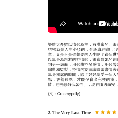
樂壇大多數以情歌為主，有甜蜜的、浪
彷彿就是人生必須的，但認真想想，
章，又是不是你想要的人生呢？這個世
以單身為題材的抒情歌，很喜歡她的創
到另一層面，用歌曲抒發感情，用歌聲
編曲和監製，抒情的旋律讓陳蕾盡情表
單身獨處的時間，除了好好享受一個人
點，改善缺點，才能孕育出完整的我
情，想先修好我習性」，現在隨遇而安
(文：Creamypolly)
2. The Very Last Time