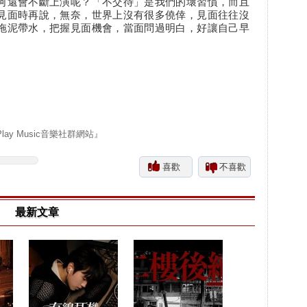
何還會不斷上演呢？「不交待」是我們的壞習慣，而且
見面時再說，無奈，世界上沒有很多僥倖，見面往往沒
拖泥帶水，把握見面機會，當面問過明白，好讓自己早
y Music音樂社群網站』
喜歡
不喜歡
最新文章