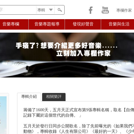
字
專欄作家
音樂專欄
音樂專題報導
發現好聲音
音樂與生活
專輯介紹
相關樂評
籌備了1600天，五月天正式宣布第9張專輯名稱，取名【
記錄下屬於這個世代的自傳。 」
五月天於發行日同步公開歌名，除了先前曝光的《如果我們
動物》，專輯收錄《人生有限公司》《最好的一天》、《少