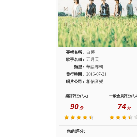
專輯名稱 :
自傳
歌手名稱 :
五月天
類型 :
華語專輯
發行時間 :
2016-07-21
唱片公司 :
相信音樂
樂評評分(2人)
一般會員評分(5人
90
74
分
分
您的評分: