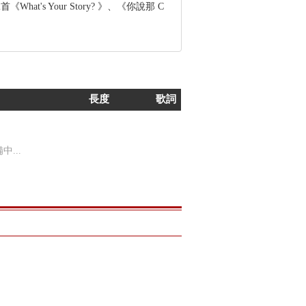
's Your Story? 》、《你說那 C
長度
歌詞
...