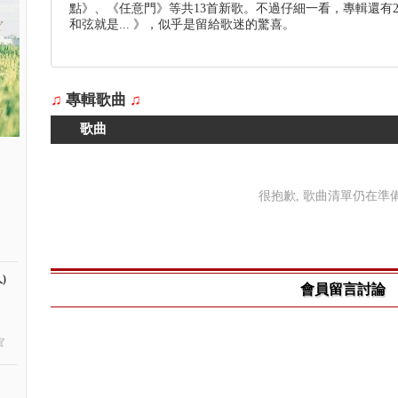
點》、《任意門》等共13首新歌。不過仔細一看，專輯還有2首《What
和弦就是... 》，似乎是留給歌迷的驚喜。
♫
專輯歌曲
♫
歌曲
很抱歉, 歌曲清單仍在準備中
)
會員留言討論