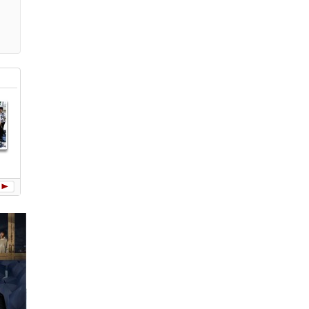
第168場演唱
搖滾本事
愛情萬歲
十萬青年站出
候鳥 (O
(OST)
會 台北體育場
來 (Live巡迴
全紀錄
演唱會全紀錄)