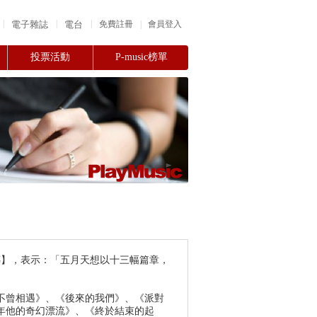
|
|
|
電子雜誌
電台
|
免費註冊
會員登入
投票活動
P-music榜單
自傳】，表示：「五月天想以十三幅篇章，
不曾相遇》、《後來的我們》、《派對
年他的奇幻漂流》、《終於結束的起