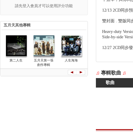
請先登入會員才可以使用評分功能
12/13 2CD同步預購
雙封面 . 雙版同
五月天其他專輯
Heavy-duty V
Side-by-side 
12/27 2CD同
第二人生
五月天第一張
人生海海
第168場演唱
搖滾本事
(OST)
創作專輯
會 台北體育場
全紀錄
♫
專輯歌曲
♫
歌曲