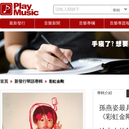
請輸入關鍵字
最新發行
音樂新聞
音樂專欄
音樂專題
首頁
新發行華語專輯
彩虹金剛
專輯介紹
孫燕姿最
《彩虹金