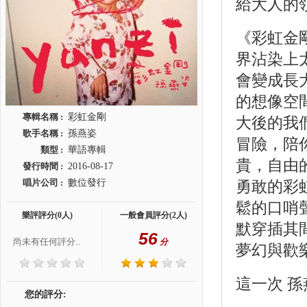
給大人的
《彩虹金
界沾染上
會變成長
的想像空
專輯名稱 :
彩虹金剛
大後的我
歌手名稱 :
孫燕姿
冒險，陪
類型 :
華語專輯
貴，自由
發行時間 :
2016-08-17
唱片公司 :
數位發行
勇敢的彩
鬆的口哨
樂評評分(0人)
一般會員評分(2人)
默穿插其
56
尚未有任何評分..
分
夢幻與歡
這一次 
您的評分: