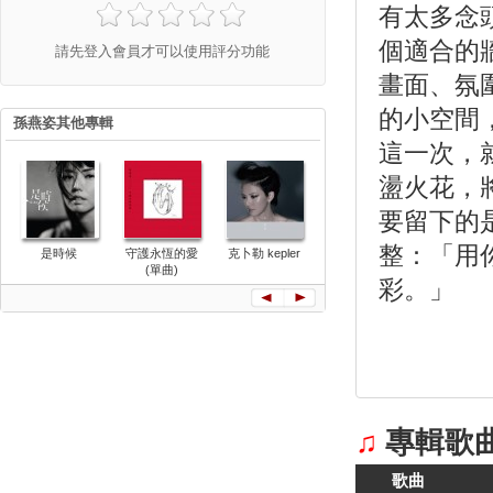
有太多念
個適合的
請先登入會員才可以使用評分功能
畫面、氛
的小空間
孫燕姿其他專輯
這一次，
盪火花，
要留下的
整：「用
RADIO
是時候
守護永恆的愛
克卜勒 kepler
No.13作品
(單曲)
舞的梵谷
彩。」
♫
專輯歌
歌曲