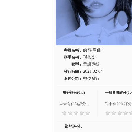
專輯名稱 :
餘額(單曲)
歌手名稱 :
孫燕姿
類型 :
華語專輯
發行時間 :
2021-02-04
唱片公司 :
數位發行
樂評評分(0人)
一般會員評分(0人
尚未有任何評分..
尚未有任何評分.
您的評分: