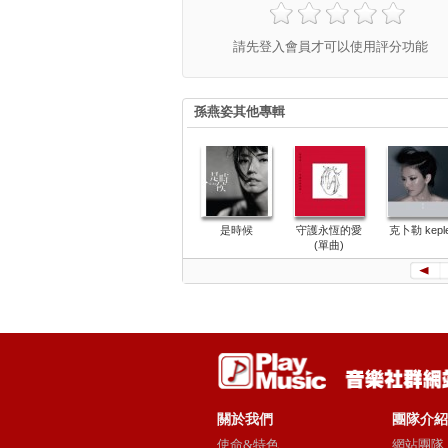
請先登入會員才可以使用評分功能
孫燕姿其他專輯
是時候
守護永恆的愛
克卜勒 kepl
(單曲)
關於我們
團隊介紹
使命&特色
網站團隊