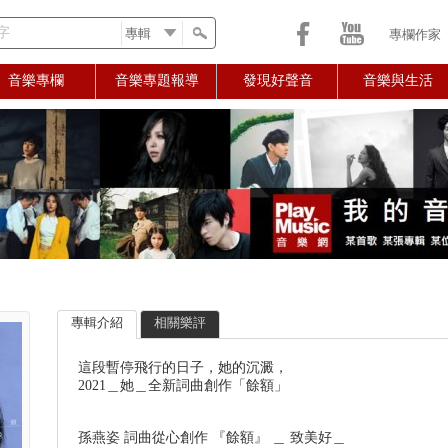
字
專欄作家
音樂專欄
音樂專題報導
發現好聲音
音樂與生活
專輯介紹
相關樂評
這段暫停飛行的日子，她的沉澱，
2021＿她＿全新詞曲創作「餘額」
孫燕姿 詞曲從心創作 『餘額』 ＿ 致美好＿