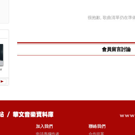
很抱歉, 歌曲清單仍在準備中
會員留言討論
RADIO
er
No.13作品:跳
在也不見(單
半句再見(單
彩虹
舞的梵谷
曲)
曲)
加入我們
聯絡我們
申請專欄作者
合作提案