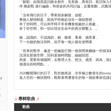
「餘額」由孫燕姿詞曲全創作，先有曲，再有詞，歌詞加入作
伴 陳蔚甄 進行編曲，和燕姿的共同討論，反覆推翻，試圖
：
「沒有飛行的日子，帶來很多解脫，放鬆，
整個人變得輕盈，因為平時都必須在一個狀態裡，
有了些時間，可以和平時不常有機會相處的人相處，
有了些空間，和一切出現在生命中的再次聯繫上…」
她，認識的、不認識的，她，聽著、看著、感受著，
下一分鐘的無法預料，似乎每一個人都在迷惘著…
「世界的暫停，像是一把鑰匙打開一個房間來觸碰一些很深
沈浸在那個空間，回到某個時間點，細細回想…
然後，需要有個隔間，去整理人生、想法、感受…因為，很
個適合的時間點。」
2020離開飛行的日子，對於她來說，非常極少數發生的mom
進入空的一種狀態時，觀察著周遭發生的每一個故事卻也讓
)
.
♫
專輯歌曲
♫
歌曲