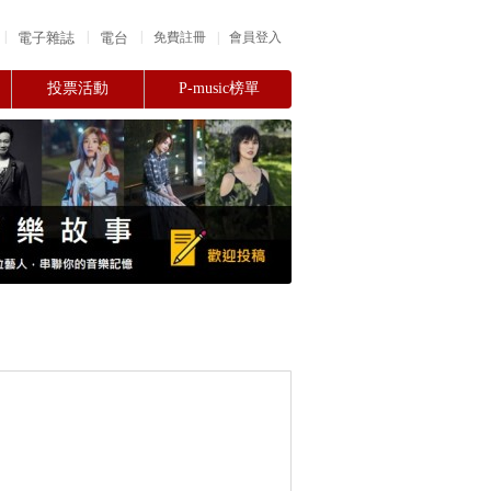
|
|
|
電子雜誌
電台
|
免費註冊
會員登入
投票活動
P-music榜單