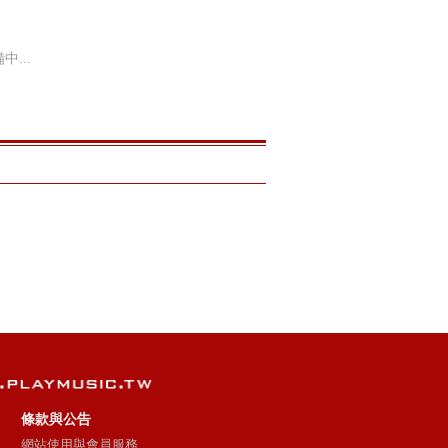
...
金剛
餘額 (單曲)
世界終結前一
樣子(單曲)
日落 (單曲)
飛瀑
天(單曲)
條款與公告
網站使用與會員服務