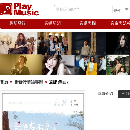
請輸入關鍵字
最新發行
音樂新聞
音樂專欄
音樂專題
首頁
新發行華語專輯
忘課 (單曲)
專輯介紹
相關