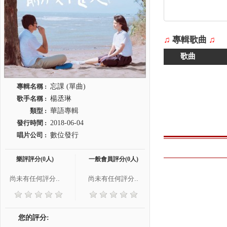
♫
專輯歌曲
♫
歌曲
專輯名稱 :
忘課 (單曲)
歌手名稱 :
楊丞琳
類型 :
華語專輯
發行時間 :
2018-06-04
唱片公司 :
數位發行
樂評評分(0人)
一般會員評分(0人)
尚未有任何評分..
尚未有任何評分..
您的評分: