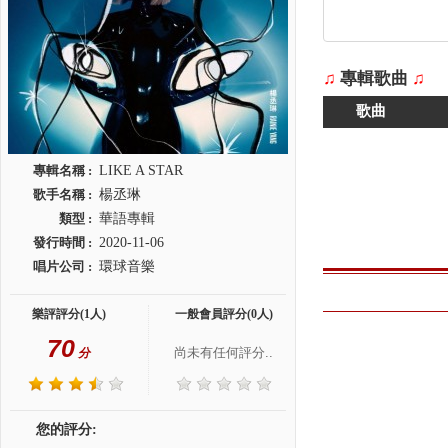
♫
專輯歌曲
♫
歌曲
專輯名稱 :
LIKE A STAR
歌手名稱 :
楊丞琳
類型 :
華語專輯
發行時間 :
2020-11-06
唱片公司 :
環球音樂
樂評評分(1人)
一般會員評分(0人)
70
尚未有任何評分..
分
您的評分: