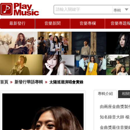
請輸入關鍵字
最新發行
音樂新聞
音樂專欄
音樂專題
首頁
新發行華語專輯
太陽巡迴演唱會實錄
專輯介紹
相關
由兩座金曲獎製
知名錄音大師 
金曲獎最佳音樂