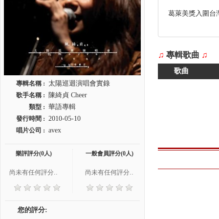
葛萊美獎入圍台
♫
專輯歌曲
♫
歌曲
專輯名稱 :
太陽巡迴演唱會實錄
歌手名稱 :
陳綺貞 Cheer
類型 :
華語專輯
發行時間 :
2010-05-10
唱片公司 :
avex
樂評評分(0人)
一般會員評分(0人)
尚未有任何評分..
尚未有任何評分..
您的評分: