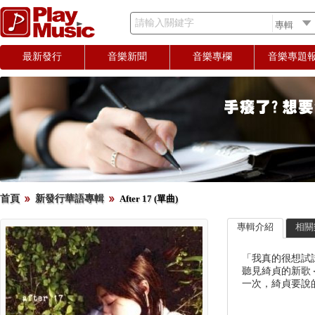
請輸入關鍵字
最新發行
音樂新聞
音樂專欄
音樂專題
首頁
新發行華語專輯
After 17 (單曲)
專輯介紹
相關
「我真的很想試試
聽見綺貞的新歌＜
一次，綺貞要說