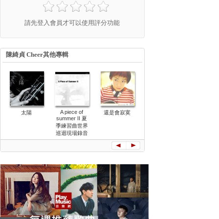
請先登入會員才可以使用評分功能
陳綺貞 Cheer其他專輯
A piece of
太陽
還是會寂寞
華麗的冒險
太陽巡迴演
summer II 夏
會實錄
季練習曲世界
巡迴現場錄音