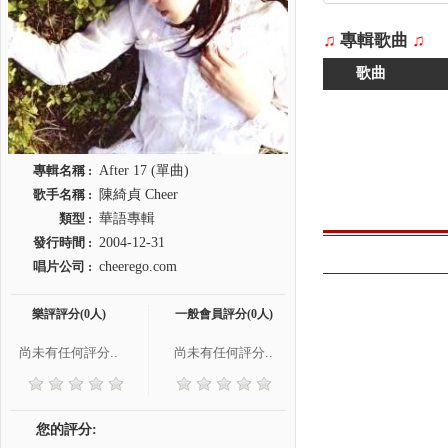
♫
專輯歌曲
♫
歌曲
專輯名稱 :
After 17 (單曲)
歌手名稱 :
陳綺貞 Cheer
類型 :
華語專輯
發行時間 :
2004-12-31
唱片公司 :
cheerego.com
樂評評分(0人)
一般會員評分(0人)
尚未有任何評分..
尚未有任何評分..
您的評分: