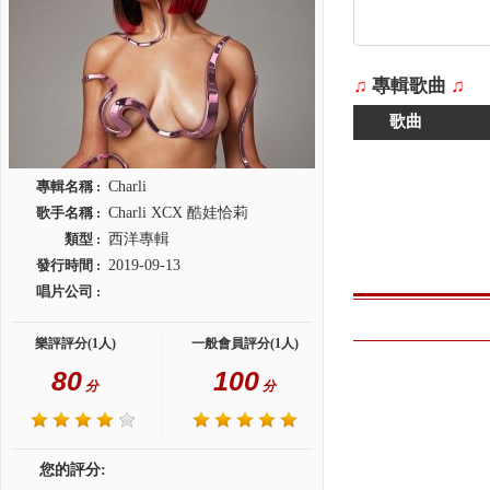
♫
專輯歌曲
♫
歌曲
專輯名稱 :
Charli
歌手名稱 :
Charli XCX 酷娃恰莉
類型 :
西洋專輯
發行時間 :
2019-09-13
唱片公司 :
樂評評分(1人)
一般會員評分(1人)
80
100
分
分
您的評分: