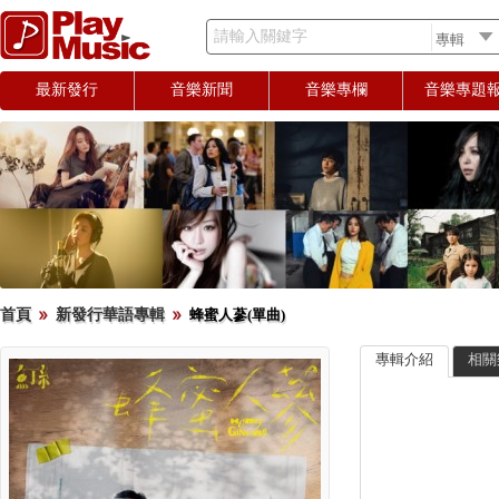
請輸入關鍵字
最新發行
音樂新聞
音樂專欄
音樂專題
首頁
新發行華語專輯
蜂蜜人蔘(單曲)
專輯介紹
相關