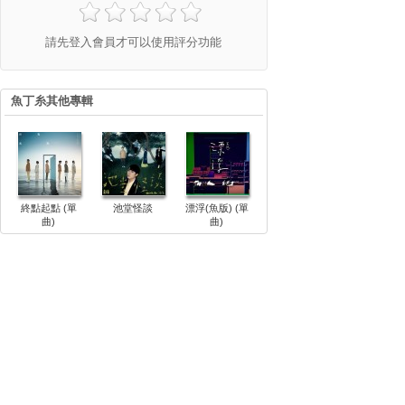
請先登入會員才可以使用評分功能
魚丁糸其他專輯
終點起點 (單
池堂怪談
漂浮(魚版) (單
曲)
曲)