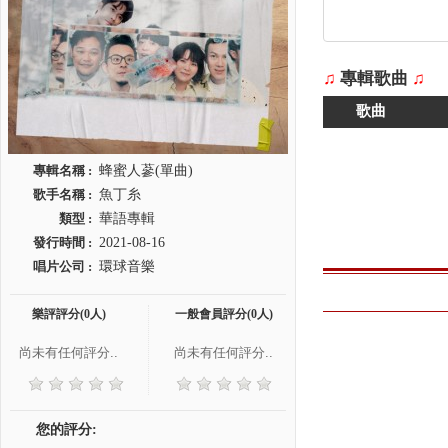
♫
專輯歌曲
♫
歌曲
專輯名稱 :
蜂蜜人蔘(單曲)
歌手名稱 :
魚丁糸
類型 :
華語專輯
發行時間 :
2021-08-16
唱片公司 :
環球音樂
樂評評分(0人)
一般會員評分(0人)
尚未有任何評分..
尚未有任何評分..
您的評分: