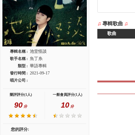
♫
專輯歌曲
♫
歌曲
專輯名稱 :
池堂怪談
歌手名稱 :
魚丁糸
類型 :
華語專輯
發行時間 :
2021-09-17
唱片公司 :
樂評評分(1人)
一般會員評分(1人)
90
10
分
分
您的評分: