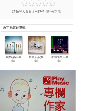
請先登入會員才可以使用評分功能
魚丁糸其他專輯
終點起點 (單
蜂蜜人蔘(單
漂浮(魚版) (單
曲)
曲)
曲)