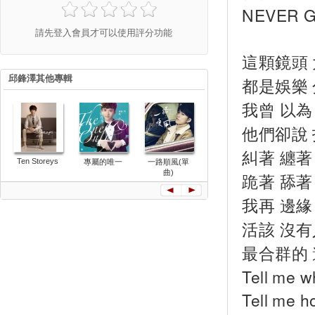
NEVER 
請先登入會員才可以使用評分功能
這顆鏡頭 
邱鋒澤其他專輯
都是娛樂 
我曾 以為
他們卻說
糾著 纏著
Ten Storeys
專屬的唯一
一路順風(單
預言家
見過深淵的
曲)
跪著 舔著 
我再 邊緣
活該 沒有
最合群的 
Tell me w
Tell me h