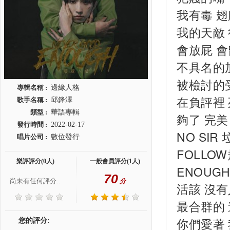
我有毒 翅
我的天敵
會放屁 會
不具名的
被檢討的
專輯名稱 :
邊緣人格
在負評裡 
歌手名稱 :
邱鋒澤
類型 :
華語專輯
夠了 完美
發行時間 :
2022-02-17
NO SIR
唱片公司 :
數位發行
FOLLO
樂評評分(0人)
一般會員評分(1人)
ENOUG
70
尚未有任何評分..
分
活該 沒有
最合群的 
你們愛著 
您的評分: