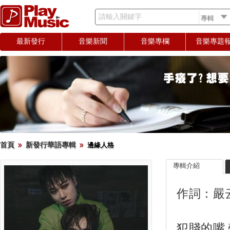
請輸入關鍵字
最新發行
音樂新聞
音樂專欄
音樂專題
首頁
新發行華語專輯
邊緣人格
專輯介紹
作詞：嚴云
犯賤的嘴