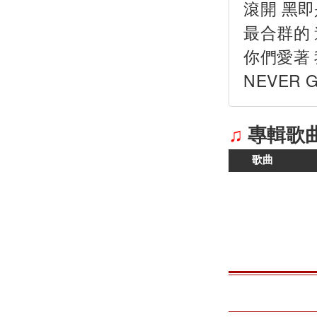
滾開 黑即
最合群的 
你們愛著
NEVER 
♫
專輯歌
歌曲