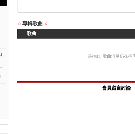
♫
專輯歌曲
♫
歌曲
)
很抱歉, 歌曲清單仍在準備中
.
會員留言討論