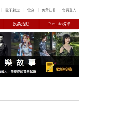
|
|
|
電子雜誌
電台
|
免費註冊
會員登入
投票活動
P-music榜單
.