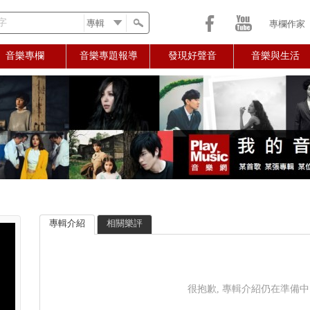
字
專欄作家
音樂專欄
音樂專題報導
發現好聲音
音樂與生活
專輯介紹
相關樂評
很抱歉, 專輯介紹仍在準備中..