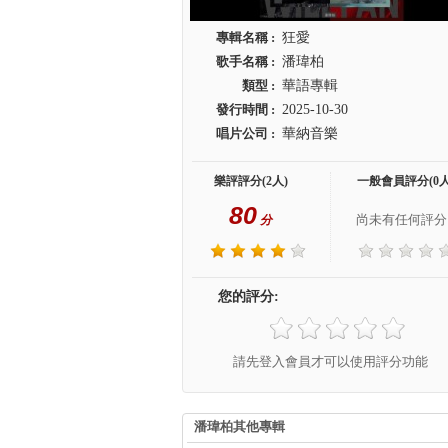
專輯名稱 :
狂愛
歌手名稱 :
潘瑋柏
類型 :
華語專輯
發行時間 :
2025-10-30
唱片公司 :
華納音樂
樂評評分(2人)
一般會員評分(0人
80
尚未有任何評分.
分
您的評分:
請先登入會員才可以使用評分功能
潘瑋柏其他專輯