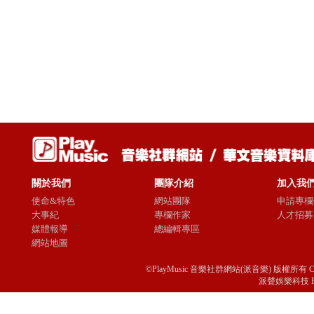
關於我們
團隊介紹
加入我
使命&特色
網站團隊
申請專欄
大事紀
專欄作家
人才招募
媒體報導
總編輯專區
網站地圖
©PlayMusic 音樂社群網站(派音樂) 版權所有 Copyright © 
派聲娛樂科技 Passio