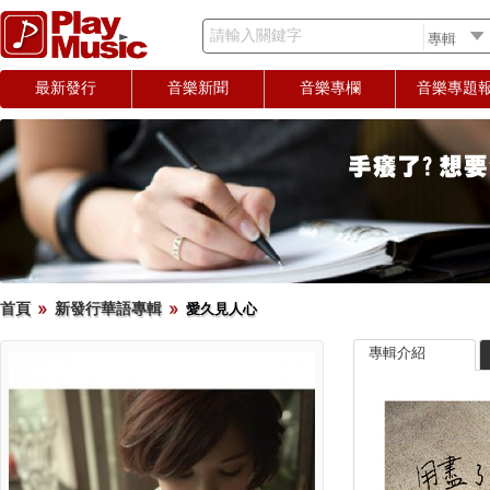
請輸入關鍵字
最新發行
音樂新聞
音樂專欄
音樂專題
首頁
新發行華語專輯
愛久見人心
專輯介紹