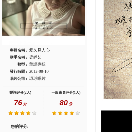
專輯名稱 :
愛久見人心
歌手名稱 :
梁靜茹
類型 :
華語專輯
發行時間 :
2012-08-10
唱片公司 :
環球唱片
樂評評分(2人)
一般會員評分(1人)
76
80
分
分
您的評分: