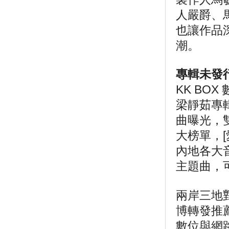
人嚴爵、
也讓作品
潮。
專輯未發
KK BO
梁靜茹專輯
曲曝光，雙
大榜單，[
內地各大
主題曲，
兩岸三地
博轉發推
數位與網