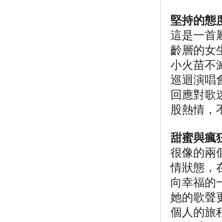
堅持的態
這是一首
齡層的女
小火苗不
巡迴演唱
回應對歌
股熱情，
甜蜜與瘋
很像的兩
情狀態，
向幸福的
她的歌聲
個人的旅