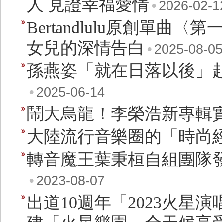
人 見證幸福愛情
•
2026-02-1
Bertandlulu原創單曲
女兒的深情告白
•
2025-08-0
孫燕姿「就在日落以後」赴
•
2025-06-14
鬧大烏龍！李榮浩新專輯
大陸流行音樂圈的「時尚
轉音魔王葉秉桓自組團隊發
•
2023-08-07
出道10週年「2023火星