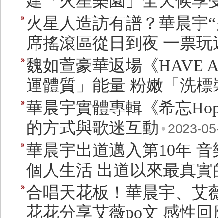
建「火星樂園」全天候享
火星人造訪有譜？華晨宇“
席搖滾區從日到夜 一票玩
魏如萱豪華返場《HAVE A N
運體質」能量 粉嫩「洗
華晨宇實體專輯《希忘Hop
的方式與歌迷互動
•
2023-05
華晨宇出道邁入第10年 音
個人生活 出道以來最真實
合唱天花板！華晨宇、艾薇
花花分享艾薇po文 感性回