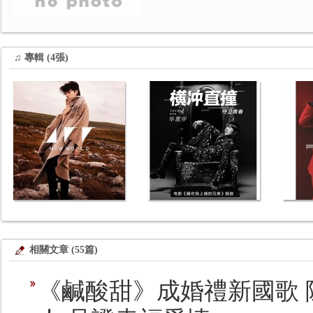
♫ 專輯 (4張)
相關文章 (55篇)
《鹹酸甜》成婚禮新國歌 