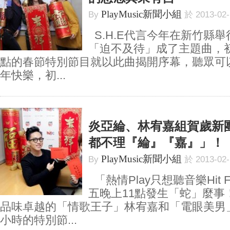
PlayMusic新聞小組
By
於 2013-02
S.H.E代言今年在新竹縣
「迫不及待」成了主題曲，初二
點的春節特別節目就以此曲揭開序幕，聽眾可以
年快樂，初...
炎亞綸、林宥嘉組賀歲新
都不理『綸』『嘉』」！
PlayMusic新聞小組
By
於 2013-02
「熱情Play只想聽音樂Hit
五晚上11點發生「蛇」麼事
品味卓越的「情歌王子」林宥嘉和「電眼美男
小時的特別節...