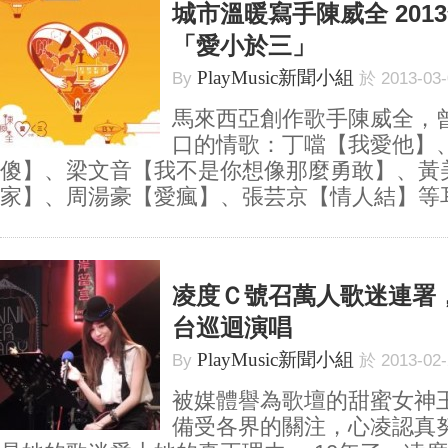
城市溫暖寫手陳威全 201
「愛小於三」
PlayMusic新聞小組
By
於 2013-03
馬來西亞創作歌手陳威全，
口的情歌：丁噹【我愛他】
傻】、梁文音【我不是你想像那麼勇敢】、黃
家】、周湯豪【愛瘋】、張芸京【情人結】等耳熟
凌度Ｃ號召萬人歌迷連署
台巡迴演唱
PlayMusic新聞小組
By
於 2013-02
被媒體譽為歌壇的甜蜜女神
備受各界的關注，心凌認真