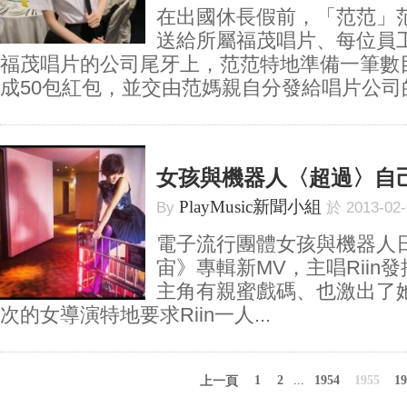
在出國休長假前，「范范」
送給所屬福茂唱片、每位員
福茂唱片的公司尾牙上，范范特地準備一筆數
成50包紅包，並交由范媽親自分發給唱片公司的.
女孩與機器人〈超過〉自
PlayMusic新聞小組
By
於 2013-02
電子流行團體女孩與機器人
宙》專輯新MV，主唱Riin
主角有親蜜戲碼、也激出了她
次的女導演特地要求Riin一人...
1
2
...
1954
1955
19
上一頁