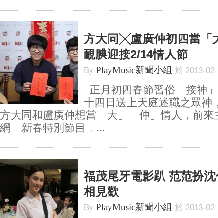
方大同╳盧廣仲初四當「
靦腆迎接2/14情人節
PlayMusic新聞小組
By
於 2013-02
正月初四春節習俗「接神」
十四日送上天庭述職之眾神
方大同和盧廣仲想當「大」「仲」情人，前來主持
網」新春特別節目，...
福茂尾牙電影趴 范范扮
相見歡
PlayMusic新聞小組
By
於 2013-02