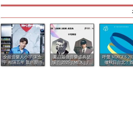
全能音樂人小宇 宋念
夏日最強音樂盛典登
呼聲 VOICES 20
宇 相隔五年 眾所期待
場！ 2026 TMEX｜J...
徹秋日台北！
全新...
夢...