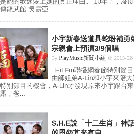
是她的歌迷愛上她的真正理由。 10年了，凌
傳龍武館"吳震亞...
小宇新春送道具蛇盼補勇氣
宗親會上預演3/9個唱
PlayMusic新聞小組
By
於 2013-02
Hit Fm聯播網春節特別節
由師姐弟A-Lin和小宇來陪
特別節目的機會，A-Lin才發現原來小宇跟台
露，爸...
S.H.E說「十二生肖」
的恩怨其來有自