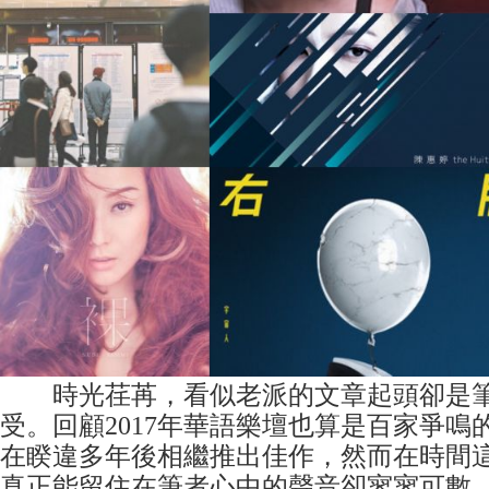
時光荏苒，看似老派的文章起頭卻是筆
受。回顧2017年華語樂壇也算是百家爭鳴
在睽違多年後相繼推出佳作，然而在時間
真正能留住在筆者心中的聲音卻寥寥可數