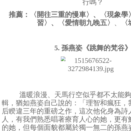
行嗎？
推薦：〈開往三重的慢車〉、〈現象學
習〉、〈愛情朝九晚五〉
、
〈
5. 孫燕姿《跳舞的梵谷
溫暖浪漫、天馬行空似乎都不太能夠
輯，猶如燕姿自己說的：「理智和瘋狂，
后睽違三年的重磅之作，這次他化身為詩
人，有我們熟悉唱著療育人心的她，更有
的她，但每個面貌都屬於獨一無二的孫燕