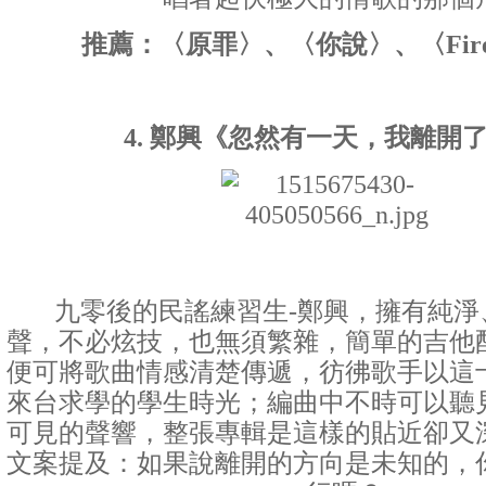
推薦：〈原罪〉、〈你說〉、〈Fire 
4. 鄭興《忽然有一天，我離開
九零後的民謠練習生-鄭興，擁有純淨
聲，不必炫技，也無須繁雜，簡單的吉他
便可將歌曲情感清楚傳遞，彷彿歌手以這
來台求學的學生時光；編曲中不時可以聽
可見的聲響，整張專輯是這樣的貼近卻又
文案提及：如果說離開的方向是未知的，