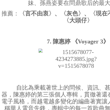
妹、孫燕姿要在問鼎歌后的最
推薦：
〈言不由衷〉、〈灰色〉、〈現在
〈大頭仔〉
7. 陳惠婷 《Voyager 3》
自比為乘載著世上的問候、資訊、甚
器，陳惠婷的第三張個人專輯，貫徹著還
電子風格，而越電越多變化的編曲著實讓
稱華人電音先鋒，專輯中的每一首歌曲