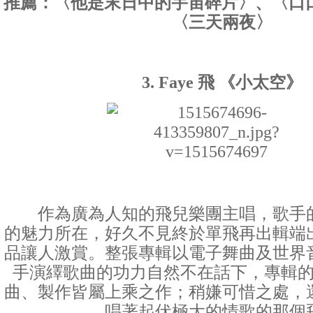
推薦：〈他是末日中的宇宙碎片〉、〈口口口
〈三天兩夜〉
3. Faye 飛 《小太空》
作為廣為人知的飛兒樂團主唱，歌手的
的魅力所在，好久不見終於單飛再出輯端
品讓人激賞。整張專輯以電子舞曲及世界
手演繹歌曲的功力自然不在話下，專輯
曲、製作皆屬上乘之作；稍嫌可惜之處，
唱著起伏極大的情歌的那個