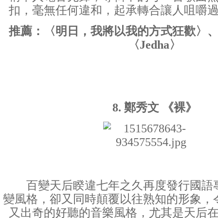
扣，毫無任何違和，起承轉合讓人咀嚼
推薦：〈明日，我將以我的方式狂歡〉
〈Jedha〉
8. 鄭秀文 《裸》
百變天后睽違七年之久再度發行國語專
變風格，卻又同時顛覆以往熟知的形象，
又出奇的好聽的音樂風格，尤其是天后