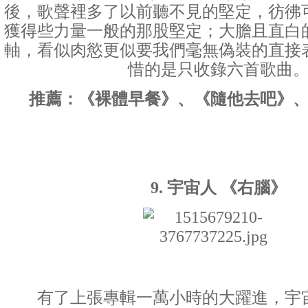
後，歌聲裡多了以前聽不見的堅定，彷彿
獲得些力量一般的那股堅定；大膽且直白
軸，看似肉慾更似要我們毫無偽裝的直接
惜的是只收錄六首歌曲
推薦：《裸體早餐》、《隨他去吧》
9. 宇宙人 《右腦》
有了上張專輯一萬小時的大躍進，宇宙