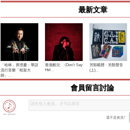
最新文章
「哈林」庾澄慶：華語
香港酷兒: 《Don’t Say
另類載體 · 另類聲音
Hel...
流行音樂「框架大
(上)...
師」...
會員留言討論
還不是會員?