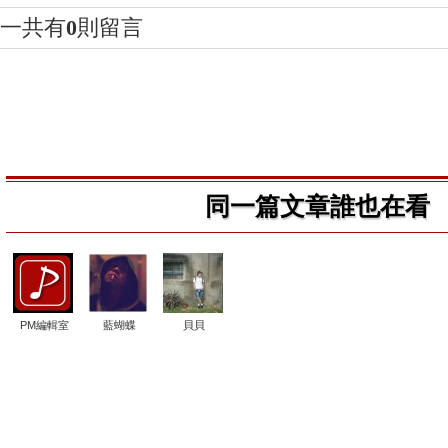
一共有
0
則留言
同一篇文章誰也在看
PM編輯室
藍蝴蝶
貝貝