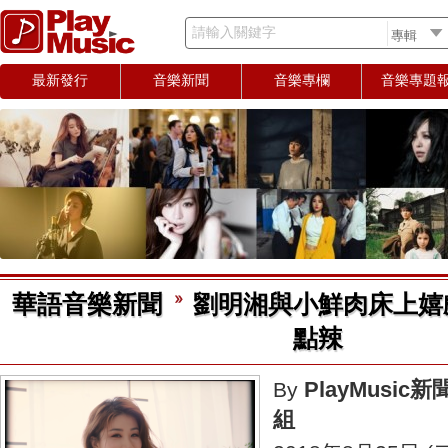
請輸入關鍵字
最新發行
音樂新聞
音樂專欄
音樂專題
華語音樂新聞
劉明湘與小鮮肉床上嬉
點辣
PlayMusic新
By
組