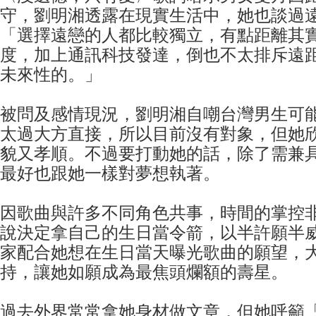
守，劉明湘透露在現實生活中，她也談過
「選擇遠戀的人都比較獨立，有點距離其
度，加上通訊科技發達，倒也不太排斥遠
未來性的。」
被問及感情現況，劉明湘自嘲台灣男生可能
太過大方直接，所以目前沒有對象，但她
貌又孝順。不過要打動她的話，除了需兼
最好也跟她一樣對夢想執著。
因歌曲與許多不同角色共事，時間的掌控非
說決定拿自己的生日當令箭，以半許願半
家配合她想在生日當天曝光歌曲的願望，
持，讓她如願成為最焦頭爛額的壽星。
過去外界常常拿她身材做文章，但她呼籲