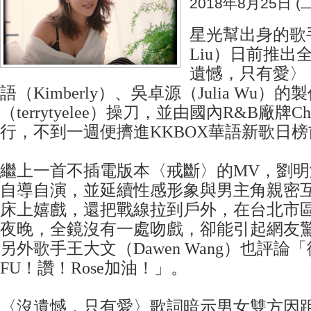
2018年8月25日 (二
星光幫出身的歌手
Liu）日前推出
遺憾，只有愛〉
語（Kimberly）、吳卓源（Julia Wu）
（terrytyelee）操刀，並由國內R&B廠牌Ch
行，不到一週便擠進KKBOX華語新歌日
繼上一首不插電版本〈戒斷〉的MV，劉
自導自演，並延續性感形象與男主角親密
床上嬉戲，還把戰線拉到戶外，在台北市
夜晚，全鏡沒有一處吻戲，卻能引起網友
另外歌手王大文（Dawen Wang）也評論
FU！讚！Rose加油！ 」。
〈沒遺憾，只有愛〉歌詞暗示男女雙方因