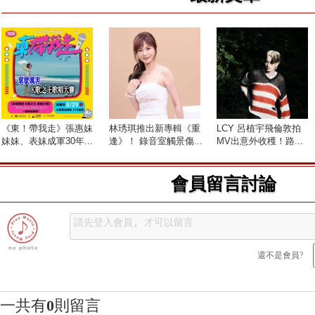
《東！帶我走》張惠妹
林琇琪推出新專輯《重
LCY 呂植宇飛倫敦拍
妹妹、表妹成軍30年...
逢》！ 錄音室觸景傷...
MV出意外收穫！路...
會員留言討論
還不是會員?
一共有
0
則留言