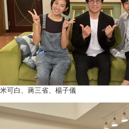
米可白、蔣三省、楊子儀