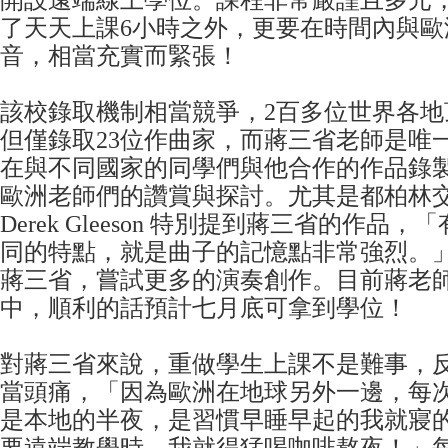
開設遠端線上學位。課程非常嚴謹且多元，
了天天上課6小時之外，更要在時間內與歐
音，相當充實而緊張！
該校錄取機制相當競爭，2百多位世界各地
但僅錄取23位作曲家，而蔣三省老師是唯
在與不同國家的同學們與他合作的作品錄
歐洲老師們的讚賞與探討。尤其是都柏林
Derek Gleeson 特別提到蔣三省的作品
同的特點，就是曲子的記憶點非常強烈。
蔣三省，嘗試更多的演奏創作。目前蔣老
中，順利的話預計七月底可拿到學位！
對蔣三省來說，重做學生上課不是難事，
當頭痛，「因為歐洲在地球另外一邊，每
是本地的半夜，是習慣早睡早起的我就寢