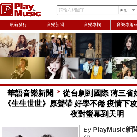
請輸入關鍵字
最新發行
音樂新聞
音樂專欄
音樂專題
華語音樂新聞
從台劇到國際 蔣三省
《生生世世》原聲帶 好學不倦 疫情下
夜對螢幕到天明
PlayMusic新
By