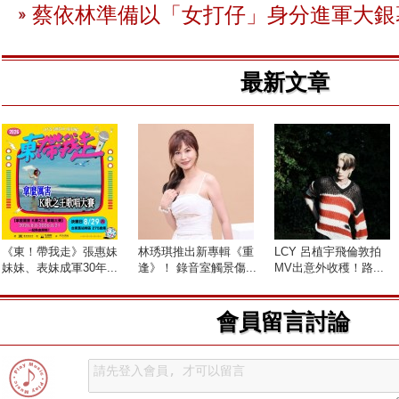
蔡依林準備以「女打仔」身分進軍大銀
最新文章
《東！帶我走》張惠妹
林琇琪推出新專輯《重
LCY 呂植宇飛倫敦拍
妹妹、表妹成軍30年...
逢》！ 錄音室觸景傷...
MV出意外收穫！路...
會員留言討論