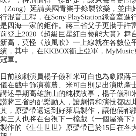
吹》，特別值得一提的是，該原聲帶更高
（Zong）延請美國青樂手錄製弦樂，並由
行混音工程，在Sony PlayStation錄音
是四海一家的鉅作。蔣三省父子更攜手許
前登上2020《超級巨星紅白藝能大賞》舞
新高，莫怪《放風吹》一上線就在各數位
績，其中，在KKBOX衝上亞軍，MyMus
冠軍。
日前該劇演員楊子儀和米可白也為劇跟蔣
儀在戲中飾演蕉農、米可白則是出演助產
講述早期高雄旗山的純樸故事，楊子儀和
讚蔣三省的配樂動人，讓劇情和演技都因
其，原聲帶還送到好萊塢製作，讓他倆都
興三人也將在台視下一檔戲《一個屋簷下
製作的《生生世世》原聲帶已於15日在各