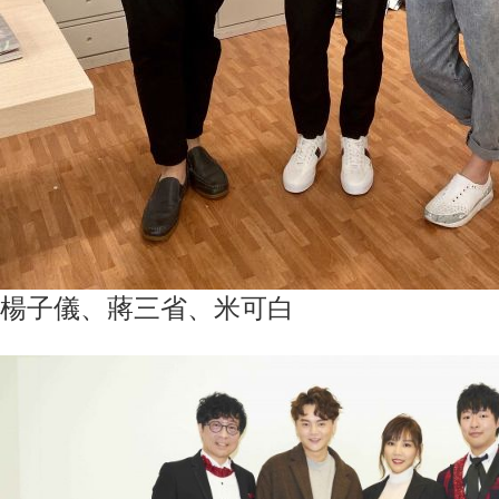
楊子儀、蔣三省、米可白