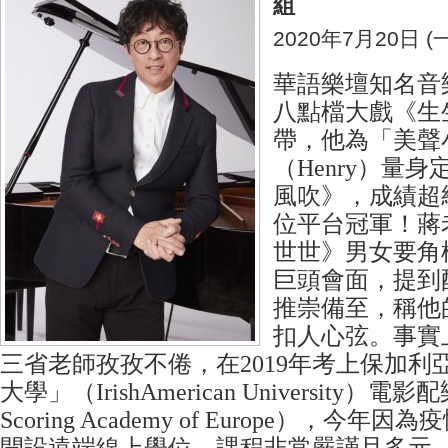
組
2020年7月20日 (一
華語樂壇知名音
八點檔大戲《生
帶，他為「美聲
（Henry）量
風吹》，成績超
位平台冠軍！蔣
世世》男女要角
巨頭會面，提到
推崇備至，稱他
扣人心弦。事實
三省老師孜孜不倦，在2019年考上保加利
大學」（IrishAmerican University）電
Scoring Academy of Europe），今年