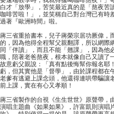
要遠端教學時，我就得猛喝咖啡熬夜！」
白才「放學」，苦笑最近真的是「熬夜苦
咖啡苦啦！」，並笑稱自己對台灣已有時
過著『歐洲時間』啦。
蔣三省重拾書本，兒子蔣榮宗居功厥偉，
的，因為他得全程幫父親翻譯，所以網際
同「伴讀」，而且不能「翹課」，因為他
職，陪著老爸熬夜，根本就像自己又讀了
故意虧父親說：「真有點後悔幫你報名耶
虧，但其實他是「督學」，由於課程都在
老爹有逃避上課念頭，他還得連哄帶騙讓
前上課，實在有心又孝順！
蔣三省製作的台視《生生世世》原聲帶，由李
演唱主題曲《如果如果》，許富凱則演唱