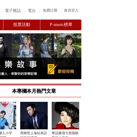
|
|
|
電子雜誌
電台
|
免費註冊
會員登入
投票活動
P-music榜單
本專欄本月熱門文章
樂人小宇
周興哲上海站再訪
華語樂壇引頸期盼