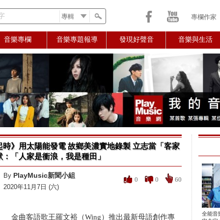
字
專欄作家
音樂專欄
音樂專題報導
發現好聲音
音樂與生活
時》用太陽能發電 故鄉美濃實地錄製 立志當「客家
默：「人家是衝浪，我是種田」
PlayMusic新聞小組
By
0
0
60
2020年11月7日 (六)
全能音
金曲客語歌王羅文裕（Wing）推出最新母語創作專