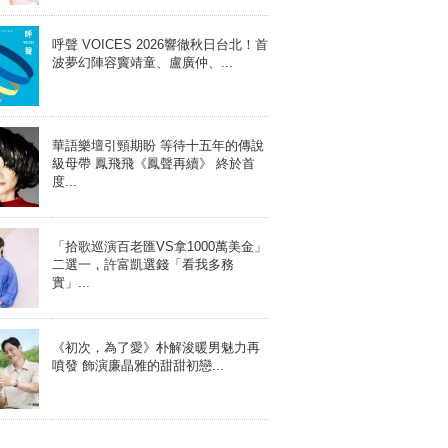
呼聲 VOICES 2026響徹秋日台北！首
波夢幻陣容竇靖童、盧廣仲、...
華語樂壇引頸期盼 等待十五年的傳說
級母帶 鳳飛飛《鳳聲再續》 終於首
度...
「拾歌巡演百老匯VS拿1000萬美金」
二選一，許富凱選錢「看我多務
實」...
《初次，為了愛》朴解浚暖男魅力再
噴發 飾演廉晶雅的甜甜初戀...