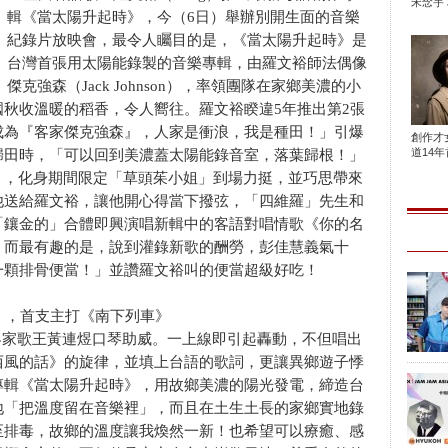
宋念宇 
輯《當太陽升起時》，今（6日）舉辦別開生面的音樂
紀錄片放映會，最令人矚目的是，《當太陽升起時》是
台灣首張用太陽能錄製的音樂專輯，由羅文裕師法偶像
傑克強森（Jack Johnson），率領團隊在家鄉美濃的小
秋收溫暖的稻香，令人嚮往。羅文裕睽違5年推出第2張
成為『客家傑克強森』，人家是衝浪，我是種田！」引爆
創作才
道14年首
歸田時，「可以回到美濃蓋太陽能錄音室，落葉歸根！」
a），化身期間限定「草頭茱小姐」到場力挺，並巧思帶來
他送給羅文裕，讓他開心得當下撥弦，「四維羅」先生和
「鑲金的」合體即興演唱新輯中的客語對唱情歌《你的名
！而最有趣的是，說到灌錄新歌的酬勞，彭佳慧義氣十
一顆排骨便當！」並讚羅文裕叫的便當超級好吃！
，首支主打《南下列車》
joSzs） 邀請客家歌王黃連煜口琴助威。一上線即引起轟動，不但唱出
西風的話》的旋律，並填上台語的歌詞，更讓異鄉遊子悸
專輯《當太陽升起時》，用故鄉美濃的陽光發電，締造台
地「把溫度留在音樂裡」，而且在土生土長的家鄉實地錄
至排毒，故鄉的溫度讓我煥然一新！也希望可以療癒、感