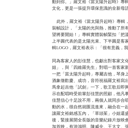
動到你。」羅文裕《當太陽升起時》專
文化，更是一張提升環保意識的全新母
此外，羅文裕《當太陽升起時》專輯，
裝幀設計，「太陽的光與熱，推動了所
望將要開始！」專輯實體裝幀緊扣「把溫
上半圓代表的是太陽光束、下半圓是客
輯LOGO，羅文裕表示：「很有意義，
同為客家人的彭佳慧，也獻出對客家文
姐」，與「四維羅先生」對唱一首客家
一把「當太陽升起時」專屬吉他，琴身
酒象徵歡慶、成功，音符祝福羅文裕寫
馬拿起吉他「試劍」一下，歌王歌后即
示在配唱時受前輩彭佳慧的照顧，他凡事會
佳慧信心十足說不用，兩個人就同步合
動的水，很自然就匯流進來，融合在一起，
讓羅文裕銘感五內，「草頭茱」小姐還
後，緊接展開全長版的音樂紀錄片放映會
加首映，有游鴻明、陳威全、王大文、