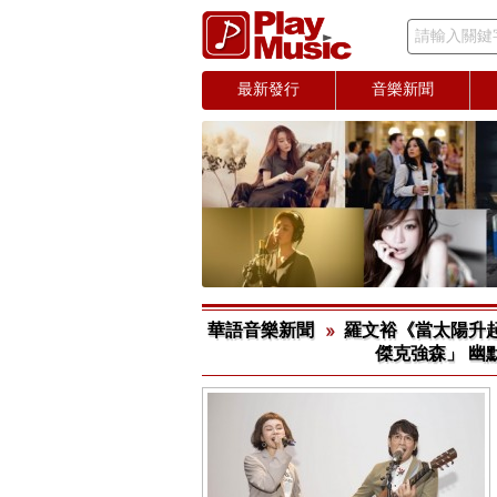
請輸入關鍵
最新發行
音樂新聞
華語音樂新聞
羅文裕《當太陽升起
傑克強森」 幽