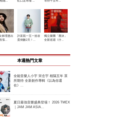
相隔...
虹口足球場 ...
等待十五年...
女林理惠出
許富凱一五一拾攻
獨立樂團「塵沐」
張...
蛋倒數2天！...
全新巡迴《什...
本週熱門文章
全能音樂人小宇 宋念宇 相隔五年 眾
所期待 全新創作專輯《以為你還
在》...
夏日最強音樂盛典登場！ 2026 TMEX
｜JAM JAM ASIA...