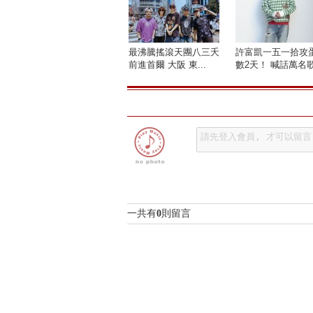
最沸騰搖滾天團八三夭
許富凱一五一拾攻
前進首爾 大阪 東...
數2天！ 喊話萬名歌.
一共有
0
則留言