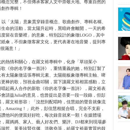
輯概念完整，不但傳承客家人文中崇敬天地、尊重自然的
語創作專輯！
以「太陽」意象貫穿錄音概念、歌曲創作、專輯名稱、
有生命的活動，當太陽升起時，黑暗終會離開，一天的希
度留在音樂裡」的意象，特別設計的象徵LOGO，其中
家紙傘，不但象徵客家文化，更代表著在地音樂，提到專
我很滿意！」
化的熱情和關心，在羅文裕專輯中，化身「草頭茱小
新歌《你的名字像一首詩》，重情重義的她，特別訂製了
上有太陽象徵這張專輯元素、太陽能板象徵專輯主軸、啤
出更棒的歌，預祝金曲叩關，當下讓羅文裕相當感動，立
興唱起兩人合作的新歌《你的名字像一首詩》，羅文裕表
請益Julia的意見，也曾提出是否要一段一段錄，但彭
唱，羅文裕形容：「沒想到配唱時，佳慧姐的聲音就像流
Amazing！」此外，彭佳慧相挺合唱，完全不支薪，
盛讚他叫的便當好好吃，每次錄音就來一顆！在媒體場
，羅媽媽、家人、藝人好友們、樂評、DJ都來到現場參
張瑞哲、黃美珍賢伉儷、洪敬堯等，給羅文裕最實質的鼓