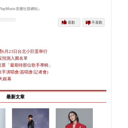
yMusic音樂社群網站』
喜歡
不喜歡
禮6月23日台北小巨蛋舉行
投預測入圍名單
放投票「最期待那位歌手專輯」
歌手演唱會/簽唱會/記者會)
大銀幕
最新文章