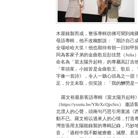
木屋錄製而成，整張專輯彷彿可聞到南國
母語專輯，他不改幽默說：「期許自己
全場哈哈大笑！他也期待有朝一日卸甲
同為客家子弟的金曲歌后彭佳慧（Juli
命名為「當太陽升起時」的專屬高訂吉
「草頭茱」小姐皆是金曲歌王、歌后，
字像一首詩》，令人一聽心頭為之一甜
足，分文未取，但笑說：「我的酬勞是
羅文裕最新客語專輯《當太陽升起時》
（https://youtu.be/YRrXcQ
北漂人的心聲，頭兩句巧思引用童謠《
動不已。羅文裕以過來人的心情，打造
灣首張用太陽能錄製的專輯記錄，巧妙
音，「過程中我不斷被療癒，減壓、甚