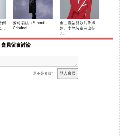
蛋倒
麥可唱跳〈Smooth
金曲臺語雙歌后孫淑
Criminal...
..
媚、李竺芯奉召出征
J...
會員留言討論
還不是會員?