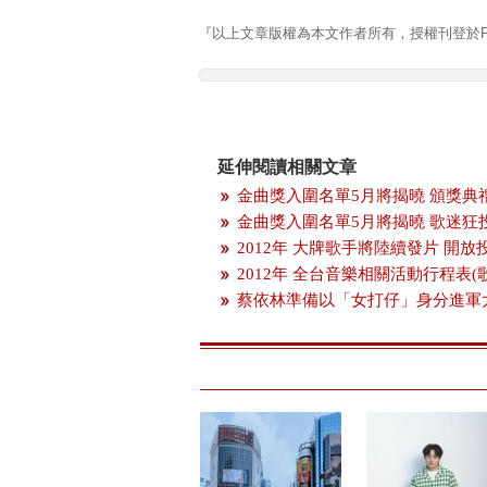
『以上文章版權為本文作者所有，授權刊登於Pla
延伸閱讀相關文章
金曲獎入圍名單5月將揭曉 頒獎典
金曲獎入圍名單5月將揭曉 歌迷狂
2012年 大牌歌手將陸續發片 開
2012年 全台音樂相關活動行程表(
蔡依林準備以「女打仔」身分進軍