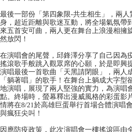
最後一部份「第四象限-共生相生」，兩人
身，超近距離與歌迷互動，將全場氣氛帶
來五首安可曲，兩人更在舞台上浪漫相擁旋
然放閃！
在演唱會的尾聲，邱鋒澤分享了自己因為
搖滾歌手般跳入觀眾席的心願，於是即興
演唱最後一首歌曲「天黑請閉眼」，兩人
「躺著唱」的歌手！在舞台上躺成大字型
地演唱，展現了兩人堅強的實力，為演唱
點。終場時，螢幕釋出漫威風格的彩蛋影
情將在8/21於高雄巨蛋舉行首場合體演唱
與瘋狂尖叫！
因應防疫政策，此次演唱會一樓搖滾區由