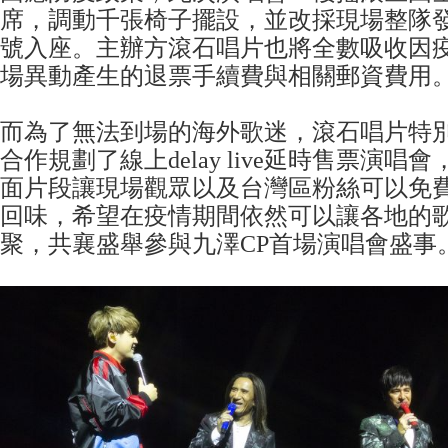
席，調動千張椅子擺設，並改採現場整隊
號入座。主辦方滾石唱片也將全數吸收因
場異動產生的退票手續費與相關郵資費用
而為了無法到場的海外歌迷，滾石唱片特別與L
合作規劃了線上delay live延時售票演
面片段讓現場觀眾以及台灣區粉絲可以免
回味，希望在疫情期間依然可以讓各地的
聚，共襄盛舉參與九澤CP首場演唱會盛事