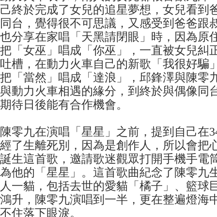
己終於完成了女兒的追星夢想，女兒看到
同台，覺得很不可思議，又感受到爸爸跟
也分享在家唱「天黑請閉眼」時，因為原
把「女巫」唱成「你巫」，一直被女兒糾
吐槽，在動力火車自己的新歌「我很好騙
把「當然」唱成「達浪」，邱鋒澤與陳零
與動力火車相遇的緣分，到終於與偶像同
期待日後能有合作機會。
陳零九在演唱「星星」之前，提到自己在3
經了生離死別，因為是創作人，所以會把
誕生這首歌，邀請歌迷觀眾打開手機手電
為他的「星星」。這首歌曲紀念了陳零九
人一貓，包括去世的愛貓「橘子」、籃球巨
鴻升，陳零九演唱到一半，更在整遍燈海
不住落下眼淚。