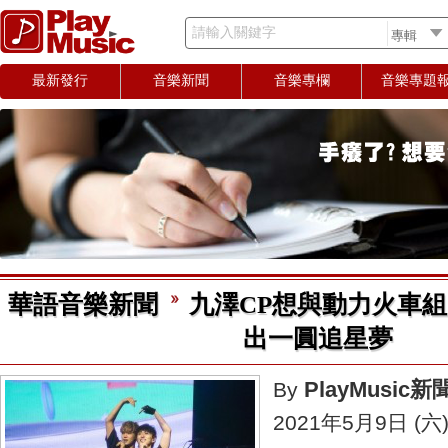
請輸入關鍵字
最新發行
音樂新聞
音樂專欄
音樂專題
華語音樂新聞
九澤CP想與動力火車組
出一圓追星夢
PlayMusic
By
2021年5月9日 (六