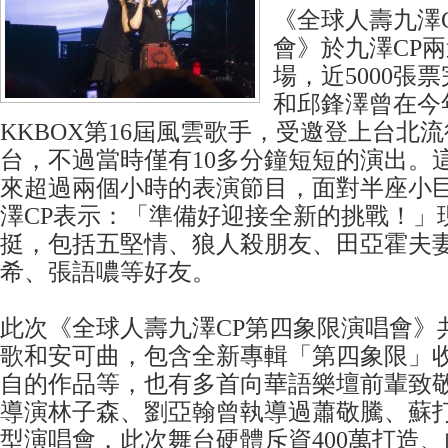
《全球人壽九澤
會》於九澤CP兩
場，近5000張
和邱鋒澤曾在今
KKBOX第16屆風雲歌手，受邀登上台北
台，不過當時僅有10多分鐘短短的演出。
來超過兩個小時的表演節目，面對半座小
澤CP表示：「準備好迎接全新的挑戰！」
挺，包括五堅情、狼人殺朋友、田亞霍夫
希、張語噥等好友。
此次《全球人壽九澤CP第四象限演唱會》
歌和安可曲，包含全新專輯「第四象限」
自的作品等，也有多首向華語樂壇前輩致
導演林子森、劉亞翰曾執導過蕭敬騰、蘇
型演唱會，此次舞台硬體斥資400萬打造、