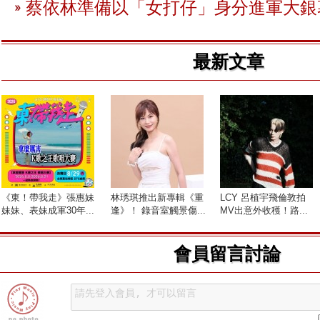
蔡依林準備以「女打仔」身分進軍大銀
最新文章
《東！帶我走》張惠妹
林琇琪推出新專輯《重
LCY 呂植宇飛倫敦拍
妹妹、表妹成軍30年...
逢》！ 錄音室觸景傷...
MV出意外收穫！路...
會員留言討論