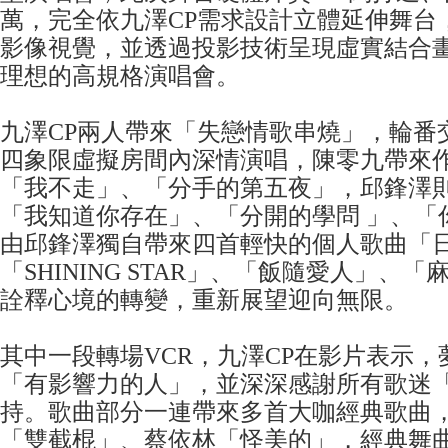
萬，完全依九澤CP需求設計立體延伸舞台
影像視覺，並透過投影技術呈現虛實結合
理想的高規格演唱會。
九澤CP兩人帶來「失戀情歌串燒」，輪番
四象限虛擬房間內深情演唱，陳零九帶來
「我不走」、「分手的第五夜」，邱鋒澤
「我知道你存在」、「分開的學問 」、「
由邱鋒澤獨自帶來四首輕快的個人歌曲「
「SHINING STAR」、「飯隨愛人」、
詮釋心境的轉變，重新展望迎向無限。
其中一段轉場VCR，九澤CP在影片表示
「有影響力的人」，並深深感謝所有歌迷
持。歌曲部分一連帶來多首大咖經典歌曲
「雙截棍」、蔡依林「怪美的」，經典舞