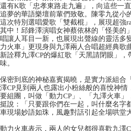
還有K歌「忠孝東路走九遍」，向這些一
追夢的華語樂壇前輩們致敬。陳零九從小
這次特別選唱愛歌「雙截棍」，展現超強r
其中！邱鋒澤演唱女神蔡依林的「怪美的
唱讓人耳目一新，也展現出聲線的靈活多
力火車」更現身與九澤兩人合唱超經典歌
新詮釋九澤CP的爆紅歌「天黑請閉眼」，
味。
保密到底的神秘嘉賓揭曉，是實力派組合
澤CP見到兩人也露出小粉絲般的喜悅神情
要組團，叫做「動力CP」、「九澤火車」
挺說：「只要跟你們在一起，叫什麼名字
車現場妙語如珠，風趣對話引起全場哄堂
動力火車表示，兩人的女兒都很喜歡九澤C