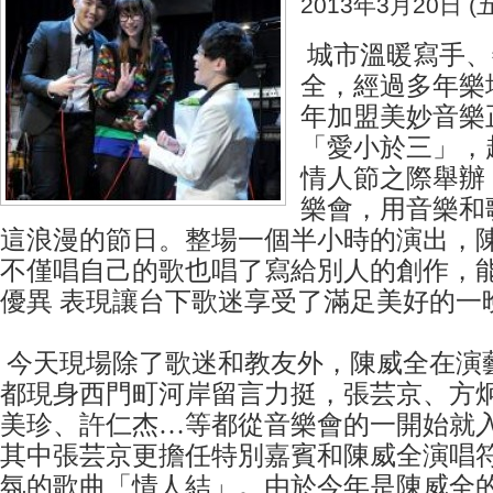
2013年3月20日 (五
城市溫暖寫手、
全，經過多年樂
年加盟美妙音樂
「愛小於三」，趁
情人節之際舉辦
樂會，用音樂和
這浪漫的節日。整場一個半小時的演出，
不僅唱自己的歌也唱了寫給別人的創作，
優異 表現讓台下歌迷享受了滿足美好的一
今天現場除了歌迷和教友外，陳威全在演
都現身西門町河岸留言力挺，張芸京、方
美珍、許仁杰…等都從音樂會的一開始就
其中張芸京更擔任特別嘉賓和陳威全演唱
氛的歌曲「情人結」。由於今年是陳威全