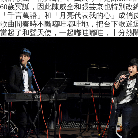
60歲冥誕，因此陳威全和張芸京也特別改
「千言萬語」和「月亮代表我的心」成俏
歌曲間奏時不斷嘟哇嘟哇地，把台下歌迷
當起了和聲天使，一起嘟哇嘟哇，十分熱