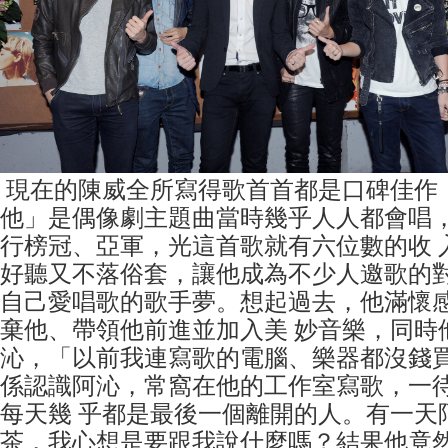
現在的陳威全所寫得歌首首都是口碑佳作
他」是偶像劇主題曲當時幾乎人人都會唱，
行榜冠、亞軍，光這首歌就有六位數的收 
好聽又不落俗套，讓他成為不少人邀歌的
自己愛唱歌的歌手夢。想起過去，他滿懷
棄他、帶領他前進並加入美 妙音樂，同時他也
沁，「以前我連寫歌的電腦、樂器都沒錢
係認識阿沁，常窩在他的工作室寫歌，一
每天幾 乎都是最後一個離開的人。有一天
茶，我心想是要跟我說什麼嗎？結果他竟然拿