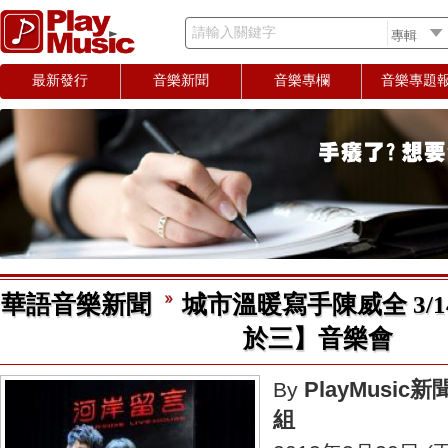
請輸入關鍵字
最新發行
音樂新聞
音樂專欄
音樂專題
華語音樂新聞
城市溫暖寫手陳威全 3/
於三】音樂會
PlayMusic新
By
組