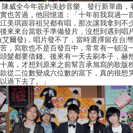
陳威全今年簽約美妙音樂、發行新單曲，
實也苦過，他回憶道：「十年前我寫過一
江美琪跟容祖兒都有唱，那次讓我拿到不少
後來來台當歌手準備發片，沒想到遇到唱
(艾爾發)，唱片發不了，當時選擇留在台
苦，寫歌也不是百發百中，常常有一頓沒
頭髮都要借錢。後來有一天去刷本子，赫然
十萬，才想到原來之前幫言承旭寫的歌版
款從二位數變成六位數的當下，真的很想
以過下去了。」