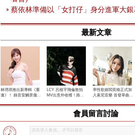
蔡依林準備以「女打仔」身分進軍大銀
最新文章
林琇琪推出新專輯《重
LCY 呂植宇飛倫敦拍
率性歌姬閻奕格正式加
逢》！ 錄音室觸景傷...
MV出意外收穫！路...
入索尼音樂 首發單曲...
會員留言討論