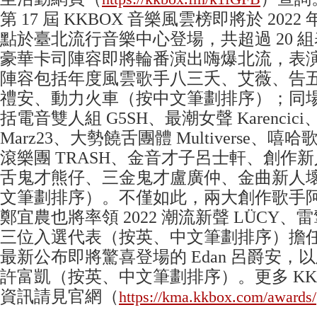
第 17 屆 KKBOX 音樂風雲榜即將於 2022 年 
點於臺北流行音樂中心登場，共超過 20 
豪華卡司陣容即將輪番演出嗨爆北流，表
陣容包括年度風雲歌手八三夭、艾薇、告
禮安、動力火車（按中文筆劃排序）；同
括電音雙人組 G5SH、最潮女聲 Karencic
Marz23、大勢饒舌團體 Multiverse、嘻哈
滾樂團 TRASH、金音才子呂士軒、創作新人
舌鬼才熊仔、三金鬼才盧廣仲、金曲新人壞
文筆劃排序）。不僅如此，兩大創作歌手
鄭宜農也將率領 2022 潮流新聲 LÜCY、雷擎、
三位入選代表（按英、中文筆劃排序）擔
最新公布即將驚喜登場的 Edan 呂爵安，
許富凱（按英、中文筆劃排序）。更多 KK
資訊請見官網（
https://kma.kkbox.com/awards/