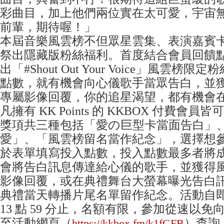
彩曲目，加上他們兩位實在太可愛，宇宙
前輩，期待喔！」
本屆音樂風雲榜不但眾星雲集、表演嘉賓
祭出隱藏版粉絲福利。首度結合會員回饋點數 K
出「#Shout Out Your Voice」風雲
點數，就有機會向心儀歌手當眾告白，並
專屬影像回覆，你的追星渴望，都有機會
凡擁有 KK Points 的 KKBOX 付費會
獎項共三種包括「愛の巨型卡當面告白」
愛」、「風雲榜留名當作紀念」，選擇想
於表單填寫投入點數，投入點數最多者將
會將告白訊息傳達給心儀的歌手，並獲得
影像回覆，或在典禮舞台大螢幕曝光告白
典禮當天轉播片尾名單留作紀念。活動自即日起
13 點 59 分止，名額有限，參加從速以
至活動網頁（
）查詢
https://kkbox.fm/k1fGFB