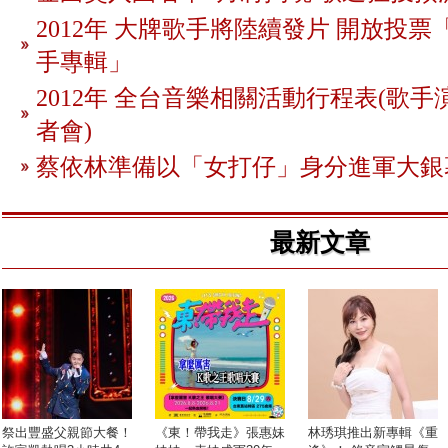
2012年 大牌歌手將陸續發片 開放投
手專輯」
2012年 全台音樂相關活動行程表(歌手
者會)
蔡依林準備以「女打仔」身分進軍大銀
最新文章
祭出豐盛父親節大餐！
《東！帶我走》張惠妹
林琇琪推出新專輯《重