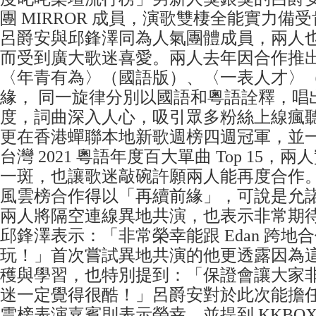
團 MIRROR 成員，演歌雙棲全能實力備
呂爵安與邱鋒澤同為人氣團體成員，兩人
而受到廣大歌迷喜愛。兩人去年因合作推
〈年青有為〉（國語版）、〈一表人才〉
緣， 同一旋律分別以國語和粵語詮釋，唱
度，詞曲深入人心，吸引眾多粉絲上線瘋
更在香港蟬聯本地新歌週榜四週冠軍，並一舉
台灣 2021 粵語年度百大單曲 Top 15，
一斑，也讓歌迷敲碗許願兩人能再度合作。此
風雲榜合作得以「再續前緣」，可說是允
兩人將隔空連線異地共演，也表示非常期
邱鋒澤表示：「非常榮幸能跟 Edan 跨地
玩！」首次嘗試異地共演的他更透露因為
穫與學習，也特別提到：「保證會讓大家
迷一定覺得很酷！」呂爵安對於此次能擔任 
雲榜表演嘉賓則表示榮幸，並提到 KKBO