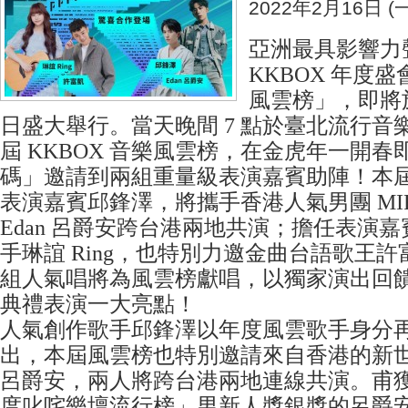
2022年2月16日 (一
亞洲最具影響力
KKBOX 年度盛會
風雲榜」，即將於 2
日盛大舉行。當天晚間 7 點於臺北流行音樂
屆 KKBOX 音樂風雲榜，在金虎年一開
碼」邀請到兩組重量級表演嘉賓助陣！本
表演嘉賓邱鋒澤，將攜手香港人氣男團 MIR
Edan 呂爵安跨台港兩地共演；擔任表演
手琳誼 Ring，也特別力邀金曲台語歌王
組人氣唱將為風雲榜獻唱，以獨家演出回
典禮表演一大亮點！
人氣創作歌手邱鋒澤以年度風雲歌手身分
出，本屆風雲榜也特別邀請來自香港的新世代
呂爵安，兩人將跨台港兩地連線共演。甫獲得
度叱咤樂壇流行榜」男新人獎銀獎的呂爵