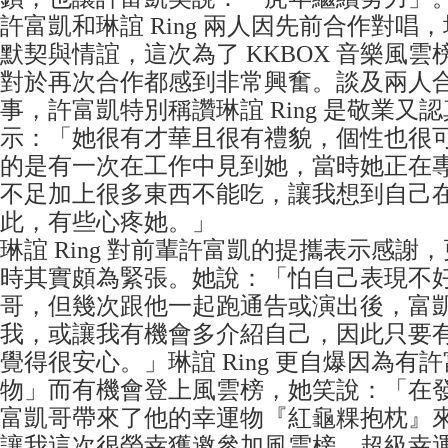
許富凱和琳誼 Ring 兩人因先前合作對唱
默契與情誼，這次為了 KKBOX 音樂風
對於再次合作都感到非常興奮。談及兩人
事，許富凱特別稱讚琳誼 Ring 是敬業又
示：「她很有才華且很有禮貌，個性也很
的是有一次在工作中見到她，當時她正在
不足加上很多東西不能吃，讓我想到自己
此，有些心疼她。」
琳誼 Ring 對前輩許富凱的提攜表示感謝
時其實頗為緊張。她說：「怕自己表現不
哥，但幾次跟他一起跑通告或演出後，富
我，或讓我有機會多介紹自己，因此只要
覺得很安心。」琳誼 Ring 更自爆因為有
物」而有機會登上風雲榜，她笑說：「在
富凱哥帶來了他的幸運物『紅龜粿抱枕』
讓我這次很榮幸獲邀參加風雲榜，超級幸