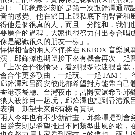
到：「印象最深刻的是第一次跟鋒澤通電
音的感覺。他在節目上跟私底下的聲音和
得他是個很真的人，而且十分隨和，我們
要磨合的過程，大家也很努力付出令合唱
像是認識很久的朋友一樣」。
惺惺相惜的兩人不僅將在 KKBOX 音樂
演，邱鋒澤也期望接下來有機會再次一起
「上次合作很愉快，看到很多歌迷很喜歡
會合作更多歌曲，一起玩、一起 JAM！
邱鋒澤和呂爵安彼此都希望對方能帶自己
香港茶餐廳、台灣夜市；呂爵安還希望邱
狼人殺節目一起玩，邱鋒澤也想到香港跟
表演，期望未來能有機會實現。
兩人今年也有不少新計畫，邱鋒澤提到會
呂爵安則是希望推出不同類型曲風的歌，
也會努力讓大家看到演技上的進步。兩人