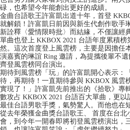
碌，也希望今年能創出更好的成績。
金曲台語歌王許富凱出道十年，首登 KKB
就解鎖！許富凱日前因與新生代創作歌手琳誼 
新詮釋〈愛情限時批〉而結緣，不僅讓經
單曲也登上 KKBOX 2021 台語年度累積榜
然。這次首度登上風雲榜，主要是因擔任
演嘉賓的琳誼 Ring 邀請，為提攜後輩不
齊登風雲榜同台演出。
期待到風雲榜「玩」的許富凱開心表示：
待，再期待！一直期待參與 KKBOX 風
實現了！」許富凱先前推出的《拾歌》專輯
數攻占 KKBOX 2021 台語百大單曲，
最佳台語男歌手獎，氣勢驚人。而他也在
從去年榮獲金曲獎台語歌王、 首度在台北
會，到今年一開春即將初登風雲榜演出，
鎖，也讓許富凱笑說：「虎年繼續努力」