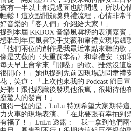
賓有一半以上都見過面也訪問過，所以心
輕鬆！這次點開頒獎典禮流程，心情非常
好音樂的『客人們』介紹給大家！」
提到本屆 KKBOX 音樂風雲榜的表演嘉賓，
想聽到年度風雲歌手艾薇和韋禮安現場飆歌。
「他們兩位的創作是我最近常點來聽的歌
像是艾薇的〈失重前幸福〉和韋禮安〈如
每天早上會拿來『開嗓』的歌。雖然沒這
很開心！」她也提到先前因現場訪問韋禮
花，笑道：「上次他來我的 Podcast 節
好聽！跟他認識後發現他很瘋，很期待他
麼驚人的發言！」
值得一提的是，LuLu 特別希望大家期待
力火車的現場表演。「在此要跟有幸抽到
有福了！」LuLu 透露：「我一拿到他們
曲目，興奮到不行！很期待這組巨蛋級的