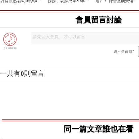
許富凱熱唱3小時共4...
妹妹、表妹成軍30年...
逢》！ 錄音室觸景傷...
會員留言討論
還不是會員?
一共有
0
則留言
同一篇文章誰也在看