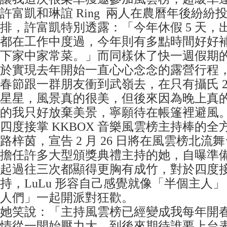
許富凱和琳誼 Ring 兩人在農曆年後紛紛
排，許富凱特別透露：「今年休假 5 天，
都在工作中度過，今年則有多點時間好好
下家中家常菜。」而同樣休了快一週假期的琳誼
於實現去年開始一直心心念念的露營行程
春節跟一群朋友衝到武嶺去，在只有攝氏 2
星星，風景真的很美，但後來因為晚上真
的我只好放棄美景，寧願待在帳篷裡避風
四度接掌 KKBOX 音樂風雲榜主持棒的全方位
路梓茵，宣告 2 月 26 日將在風雲榜北
擔任許多大型頒獎典禮主持的她，自曝準
起過往三次都顯得更胸有成竹，對於四度
持，LuLu 形容自己感覺就像「半個主人
人們」一起開派對狂歡。
她笑說：「主持風雲榜已經變成我每年開
情從一開始壓力大，到後來期待誰要上台