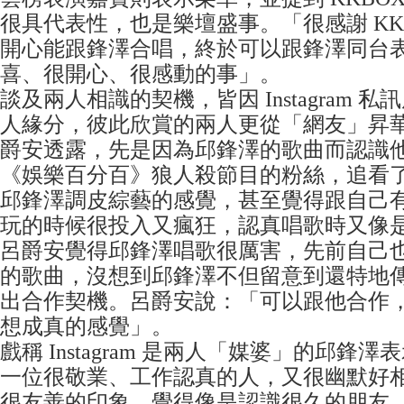
很具代表性，也是樂壇盛事。「很感謝 KK
開心能跟鋒澤合唱，終於可以跟鋒澤同台
喜、很開心、很感動的事」。
談及兩人相識的契機，皆因 Instagram 
人緣分，彼此欣賞的兩人更從「網友」昇
爵安透露，先是因為邱鋒澤的歌曲而認識
《娛樂百分百》狼人殺節目的粉絲，追看
邱鋒澤調皮綜藝的感覺，甚至覺得跟自己
玩的時候很投入又瘋狂，認真唱歌時又像
呂爵安覺得邱鋒澤唱歌很厲害，先前自己
的歌曲，沒想到邱鋒澤不但留意到還特地
出合作契機。呂爵安說：「可以跟他合作
想成真的感覺」。
戲稱 Instagram 是兩人「媒婆」的邱鋒
一位很敬業、工作認真的人，又很幽默好
很友善的印象，覺得像是認識很久的朋友