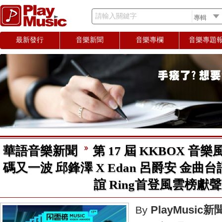
請輸入關鍵字
最新發行
音樂新聞
音樂專欄
音樂專題
華語音樂新聞
第 17 屆 KKBOX 
碼又一波 邱鋒澤 X Edan 呂爵安 金
誼 Ring首登風雲榜獻聲
PlayMusic
By